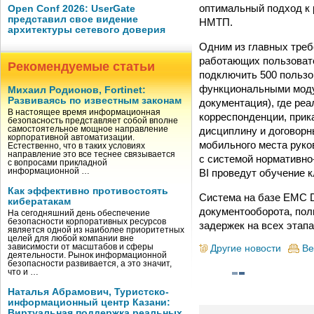
оптимальный подход к 
Open Conf 2026: UserGate
представил свое видение
НМТП.
архитектуры сетевого доверия
Одним из главных треб
работающих пользовате
Рекомендуемые статьи
подключить 500 пользо
функциональными моду
Михаил Родионов, Fortinet:
Развиваясь по известным законам
документация), где ре
В настоящее время информационная
корреспонденции, прик
безопасность представляет собой вполне
дисциплину и договорн
самостоятельное мощное направление
корпоративной автоматизации.
мобильного места руко
Естественно, что в таких условиях
направление это все теснее связывается
с системой нормативно
с вопросами прикладной
BI проведут обучение 
информационной …
Как эффективно противостоять
Система на базе EMC D
кибератакам
документооборота, пол
На сегодняшний день обеспечение
безопасности корпоративных ресурсов
задержек на всех этап
является одной из наиболее приоритетных
целей для любой компании вне
зависимости от масштабов и сферы
Другие новости
Ве
деятельности. Рынок информационной
безопасности развивается, а это значит,
что и …
Наталья Абрамович, Туристско-
информационный центр Казани:
Виртуальная поддержка реальных