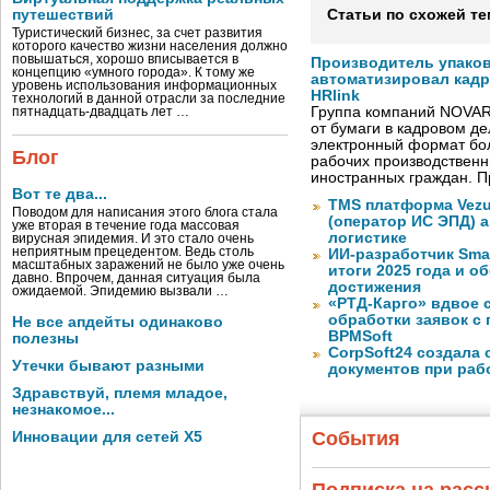
путешествий
Статьи по схожей те
Туристический бизнес, за счет развития
которого качество жизни населения должно
повышаться, хорошо вписывается в
Производитель упако
концепцию «умного города». К тому же
автоматизировал кад
уровень использования информационных
HRlink
технологий в данной отрасли за последние
Группа компаний NOVAR
пятнадцать-двадцать лет …
от бумаги в кадровом д
электронный формат бол
Блог
рабочих производствен
иностранных граждан. П
Вот те два...
TMS платформа Vezu
Поводом для написания этого блога стала
(оператор ИС ЭПД) 
уже вторая в течение года массовая
логистике
вирусная эпидемия. И это стало очень
неприятным прецедентом. Ведь столь
ИИ-разработчик Sma
масштабных заражений не было уже очень
итоги 2025 года и 
давно. Впрочем, данная ситуация была
достижения
ожидаемой. Эпидемию вызвали …
«РТД-Карго» вдвое 
обработки заявок с
Не все апдейты одинаково
BPMSoft
полезны
CorpSoft24 создала
Утечки бывают разными
документов при раб
Здравствуй, племя младое,
незнакомое...
События
Инновации для сетей X5