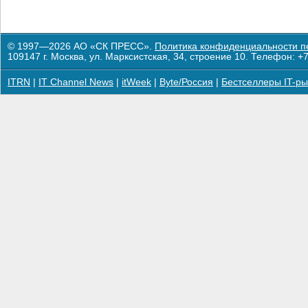
© 1997—2026 АО «СК ПРЕСС».
Политика конфиденциальности п
109147 г. Москва, ул. Марксистская, 34, строение 10. Телефон: +7
ITRN
|
IT Channel News
|
itWeek
|
Byte/Россия
|
Бестселлеры IT-ры