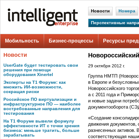
Новости
Номера
Перспективные напр
Мобильность
Бизнес-процессы
Ресурсы пред
Новости
Новороссийский
UserGate будет тестировать свои
29 октября 2012 г.
решения при помощи
оборудования Xinertel
Группа НМТП (Новоросс
в Европе и безусловны
Эксперты на Т1 Форуме: как
множить ИИ-возможности,
Новороссийского торгов
сокращая риски
а с 2011 года и Примо
Российское ПО виртуализации и
и новые задачи потреб
инфраструктурное ПО — наиболее
документооборота (СЭД
востребованные направления для
тестирования
«Создание консолидир
На Т1 Форуме вывели формулу
движения документов, 
эффективности ИТ с точки зрения
разнесенных активов. 
бизнеса: меньше тратить, больше
зарабатывать
соответствующая нашим