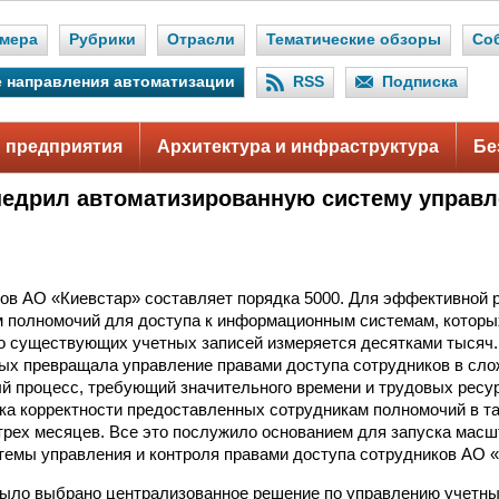
мера
Рубрики
Отрасли
Тематические обзоры
Со
 направления автоматизации
RSS
Подписка
 предприятия
Архитектура и инфраструктура
Бе
недрил автоматизированную систему управ
ов АО «Киевстар» составляет порядка 5000. Для эффективной 
 полномочий для доступа к информационным системам, которы
во существующих учетных записей измеряется десятками тысяч.
ых превращала управление правами доступа сотрудников в сл
й процесс, требующий значительного времени и трудовых ресу
ка корректности предоставленных сотрудникам полномочий в та
трех месяцев. Все это послужило основанием для запуска масш
темы управления и контроля правами доступа сотрудников АО «
было выбрано централизованное решение по управлению учетн