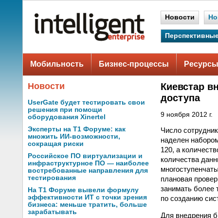
Новости
Но
Перспективные
Мобильность
Бизнес-процессы
Ресурсы
Новости
Киевстар в
доступа
UserGate будет тестировать свои
решения при помощи
9 ноября 2012 г.
оборудования Xinertel
Эксперты на Т1 Форуме: как
Число сотрудник
множить ИИ-возможности,
наделен набором
сокращая риски
120, а количест
Российское ПО виртуализации и
количества данн
инфраструктурное ПО — наиболее
многоступенчаты
востребованные направления для
тестирования
плановая провер
занимать более 
На Т1 Форуме вывели формулу
эффективности ИТ с точки зрения
по созданию сис
бизнеса: меньше тратить, больше
зарабатывать
Для внедрения 