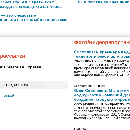
 Security SOC: треть всех
3G в Москве за счет диа
сходит с помощью атак через
 — это следствие
ния атак, а не слабости системы
Фото/Видеорепорта
Состоялась премьера вед
 рассылки
технологической выставк
20–22 июня 2017 года в рамках 
технологического развития «Тех
ent Enterprise Express
премьера обновленной национал
науки, технологий и инноваций 
она обрела новый формат: «НТ
Ассоциация «НППА»
Олег Сердюков: Мы хотим
содружество компаний дл
дпиской
создания продукта мирово
Ассоциация «НППА» провела кру
задачам промышленной автомати
технологической революции в ра
Форума «Технопром»-2017. Осно
подходы к промышленной автома
ПМСОФТ