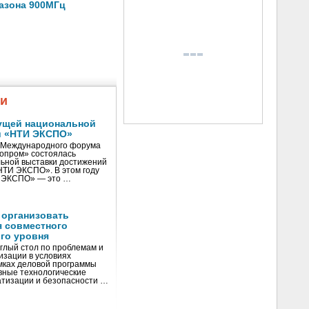
пазона 900МГц
жи
ущей национальной
и «НТИ ЭКСПО»
V Международного форума
нопром» состоялась
ьной выставки достижений
«НТИ ЭКСПО». В этом году
И ЭКСПО» — это …
 организовать
я совместного
го уровня
глый стол по проблемам и
зации в условиях
мках деловой программы
вные технологические
тизации и безопасности …