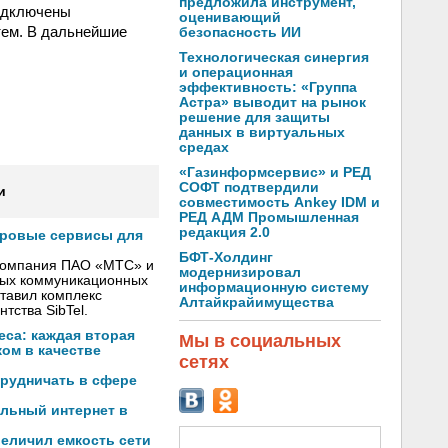
предложила инструмент,
подключены
оценивающий
тем. В дальнейшие
безопасность ИИ
Технологическая синергия
и операционная
эффективность: «Группа
Астра» выводит на рынок
решение для защиты
данных в виртуальных
средах
«Газинформсервис» и РЕД
СОФТ подтвердили
и
совместимость Ankey IDM и
РЕД АДМ Промышленная
редакция 2.0
фровые сервисы для
БФТ-Холдинг
 компания ПАО «МТС» и
модернизировал
вых коммуникационных
информационную систему
тавил комплекс
Алтайкрайимущества
тства SibTel.
са: каждая вторая
Мы в социальных
ом в качестве
сетях
трудничать в сфере
льный интернет в
еличил емкость сети