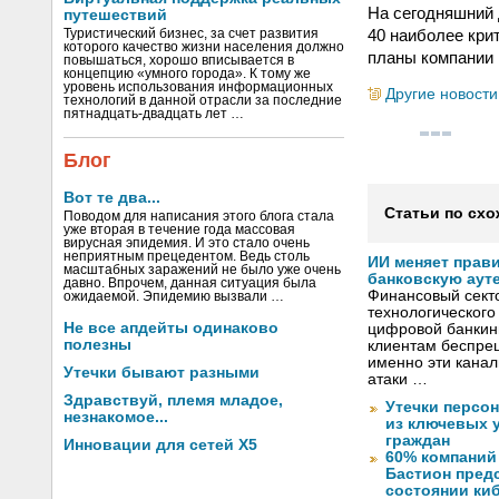
На сегодняшний 
путешествий
40 наиболее кри
Туристический бизнес, за счет развития
которого качество жизни населения должно
планы компании 
повышаться, хорошо вписывается в
концепцию «умного города». К тому же
уровень использования информационных
Другие новости
технологий в данной отрасли за последние
пятнадцать-двадцать лет …
Блог
Вот те два...
Статьи по схо
Поводом для написания этого блога стала
уже вторая в течение года массовая
вирусная эпидемия. И это стало очень
неприятным прецедентом. Ведь столь
ИИ меняет прав
масштабных заражений не было уже очень
банковскую аут
давно. Впрочем, данная ситуация была
Финансовый секто
ожидаемой. Эпидемию вызвали …
технологического
Не все апдейты одинаково
цифровой банкин
полезны
клиентам беспрец
именно эти канал
Утечки бывают разными
атаки …
Здравствуй, племя младое,
Утечки персо
незнакомое...
из ключевых 
граждан
Инновации для сетей X5
60% компаний
Бастион пред
состоянии ки