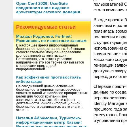
Open Conf 2026: UserGate
пользователей O
представил свое видение
стала компания «
архитектуры сетевого доверия
В ходе проекта 
записями и роле
Рекомендуемые статьи
появилась возмо
положения в орг
Михаил Родионов, Fortinet:
Развиваясь по известным законам
с существующим
В настоящее время информационная
использовании ф
безопасность представляет собой вполне
самостоятельное мощное направление
значительно эко
корпоративной автоматизации.
массового созда
Естественно, что в таких условиях
направление это все теснее связывается
генерации заяво
с вопросами прикладной
информационной …
доступа стажиру
переходе из отде
Как эффективно противостоять
кибератакам
«Первые практич
На сегодняшний день обеспечение
безопасности корпоративных ресурсов
данные по созда
является одной из наиболее приоритетных
целей для любой компании вне
персонализирова
зависимости от масштабов и сферы
Identity Manager
деятельности. Рынок информационной
безопасности развивается, а это значит,
прошлого года з
что и …
ежесуточно. Ран
Наталья Абрамович, Туристско-
и управления пр
информационный центр Казани:
Виртуальная поддержка реальных