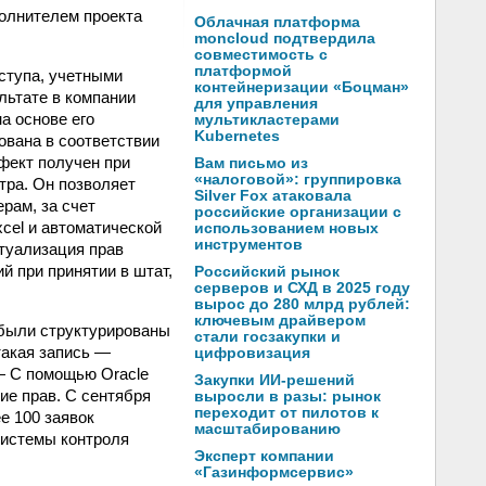
полнителем проекта
Облачная платформа
moncloud подтвердила
совместимость с
платформой
ступа, учетными
контейнеризации «Боцман»
льтате в компании
для управления
а основе его
мультикластерами
Kubernetes
ована в соответствии
фект получен при
Вам письмо из
«налоговой»: группировка
тра. Он позволяет
Silver Fox атаковала
рам, за счет
российские организации с
cel и автоматической
использованием новых
инструментов
ктуализация прав
й при принятии в штат,
Российский рынок
серверов и СХД в 2025 году
вырос до 280 млрд рублей:
ключевым драйвером
 были структурированы
стали госзакупки и
такая запись —
цифровизация
— С помощью Oracle
Закупки ИИ-решений
ие прав. С сентября
выросли в разы: рынок
переходит от пилотов к
е 100 заявок
масштабированию
системы контроля
Эксперт компании
«Газинформсервис»