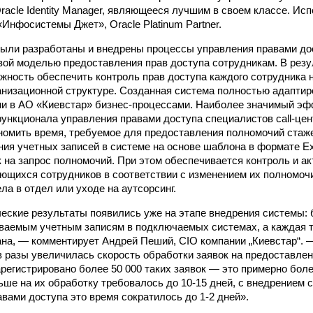
racle Identity Manager, являющееся лучшим в своем классе. Ис
Инфосистемы Джет», Oracle Platinum Partner.
были разработаны и внедрены процессы управления правами до
вой моделью предоставления прав доступа сотрудникам. В резу
жность обеспечить контроль прав доступа каждого сотрудника н
анизационной структуре. Созданная система полностью адаптир
и в АО «Киевстар» бизнес-процессами. Наиболее значимый эф
ункционала управления правами доступа специалистов call-цен
номить время, требуемое для предоставления полномочий стаже
ния учетных записей в системе на основе шаблона в формате Ex
к на запрос полномочий. При этом обеспечивается контроль и а
ющихся сотрудников в соответствии с изменением их полномочи
ла в отдел или уходе на аутсорсинг.
еские результаты появились уже на этапе внедрения системы:
ваемым учетным записям в подключаемых системах, а каждая 
на, — комментирует Андрей Пеший, CIO компании „Киевстар“. 
 в разы увеличилась скорость обработки заявок на предоставлен
арегистрировано более 50 000 таких заявок — это примерно боле
ьше на их обработку требовалось до
10-15 дней,
с внедрением 
авами доступа это время сократилось до
1-2 дней».