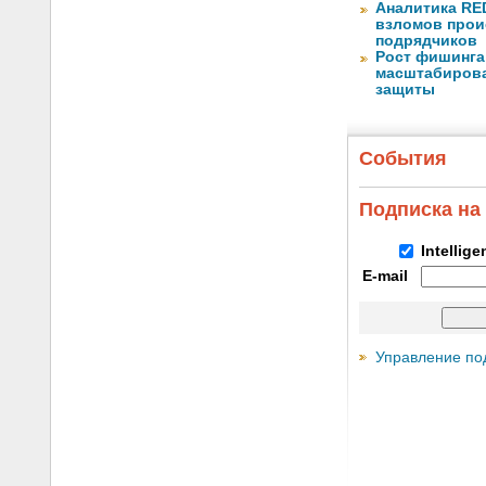
Аналитика RED
взломов прои
подрядчиков
Рост фишинга
масштабирова
защиты
События
Подписка на
Intellig
E-mail
Управление по