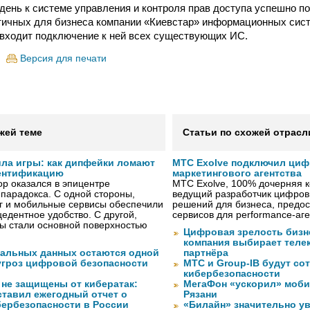
день к системе управления и контроля прав доступа успешно 
тичных для бизнеса компании «Киевстар» информационных сис
входит подключение к ней всех существующих ИС.
Версия для печати
жей теме
Статьи по схожей отрасл
ила игры: как дипфейки ломают
МТС Exolve подключил ци
ентификацию
маркетингового агентства
р оказался в эпицентре
МТС Exolve, 100% дочерняя
 парадокса. С одной стороны,
ведущий разработчик цифро
г и мобильные сервисы обеспечили
решений для бизнеса, предос
едентное удобство. С другой,
сервисов для performance-аген
ы стали основной поверхностью
Цифровая зрелость бизне
компания выбирает телек
нальных данных остаются одной
партнёра
угроз цифровой безопасности
МТС и Group-IB будут со
кибербезопасности
 не защищены от кибератак:
МегаФон «ускорил» моби
ставил ежегодный отчет о
Рязани
бербезопасности в России
«Билайн» значительно ув