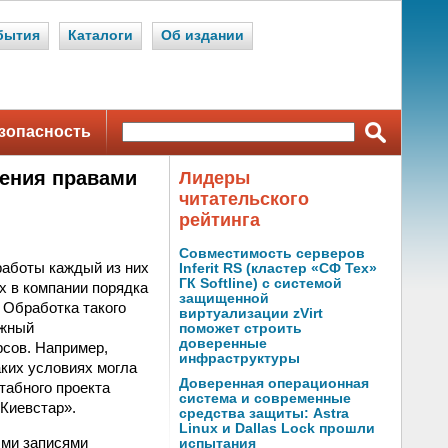
бытия
Каталоги
Об издании
зопасность
ления правами
Лидеры
читательского
рейтинга
Совместимость серверов
работы каждый из них
Inferit RS (кластер «СФ Тех»
ГК Softline) с системой
х в компании порядка
защищенной
 Обработка такого
виртуализации zVirt
ожный
поможет строить
доверенные
рсов. Например,
инфраструктуры
ких условиях могла
Доверенная операционная
табного проекта
система и современные
Киевстар».
средства защиты: Astra
Linux и Dallas Lock прошли
ыми записями
испытания