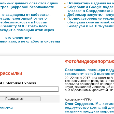
нальных данных остаются одной
Эксплуатация здания на 
угроз цифровой безопасности
Сбербанк и Google подве
класса» в Свердловской
 не защищены от кибератак:
Добромир запустил нов
ставил ежегодный отчет о
Гродноавтосервис ускор
бербезопасности в России
обслуживание автомобил
 Security SOC: треть всех
Беларуси и на 10% увел
сходит с помощью атак через
 — это следствие
ния атак, а не слабости системы
Фото/Видеорепорта
Состоялась премьера вед
 рассылки
технологической выставк
20–22 июня 2017 года в рамках 
технологического развития «Тех
ent Enterprise Express
премьера обновленной национал
науки, технологий и инноваций 
она обрела новый формат: «НТ
Ассоциация «НППА»
Олег Сердюков: Мы хотим
содружество компаний дл
дпиской
создания продукта мирово