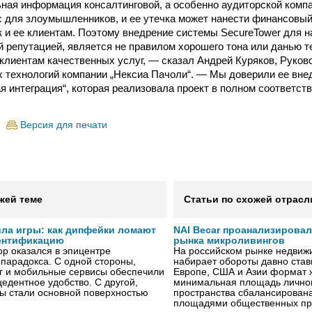
ая информация консалтинговой, а особенно аудиторской компа
 для злоумышленников, и ее утечка может нанести финансовы
к и ее клиентам. Поэтому внедрение системы SecureTower для н
 репутацией, является не правилом хорошего тона или данью т
клиентам качественных услуг, — сказал Андрей Куряков, Руков
технологий компании „Нексиа Пачоли“. — Мы доверили ее вне
я интеграция“, которая реализовала проект в полном соответст
Версия для печати
жей теме
Статьи по схожей отрасл
ила игры: как дипфейки ломают
NAI Becar проанализировал
ентификацию
рынка микроливингов
р оказался в эпицентре
На российском рынке недвиж
 парадокса. С одной стороны,
набирает обороты давно ста
г и мобильные сервисы обеспечили
Европе, США и Азии формат жи
едентное удобство. С другой,
минимальная площадь личног
ы стали основной поверхностью
пространства сбалансирован
площадями общественных пр