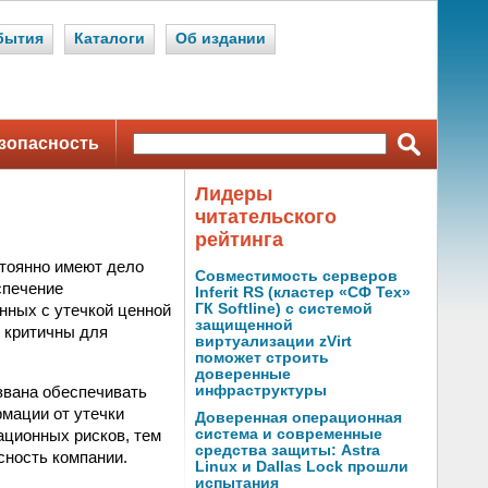
бытия
Каталоги
Об издании
зопасность
Лидеры
читательского
рейтинга
стоянно имеют дело
Совместимость серверов
спечение
Inferit RS (кластер «СФ Тех»
нных с утечкой ценной
ГК Softline) с системой
защищенной
 критичны для
виртуализации zVirt
поможет строить
доверенные
звана обеспечивать
инфраструктуры
мации от утечки
Доверенная операционная
ационных рисков, тем
система и современные
средства защиты: Astra
сность компании.
Linux и Dallas Lock прошли
испытания