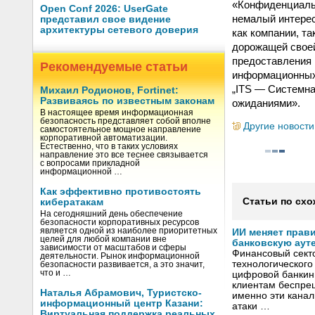
«Конфиденциальн
Open Conf 2026: UserGate
немалый интерес
представил свое видение
архитектуры сетевого доверия
как компании, та
дорожащей своей
предоставления 
Рекомендуемые статьи
информационных 
„ITS — Системна
Михаил Родионов, Fortinet:
Развиваясь по известным законам
ожиданиями».
В настоящее время информационная
безопасность представляет собой вполне
Другие новости
самостоятельное мощное направление
корпоративной автоматизации.
Естественно, что в таких условиях
направление это все теснее связывается
с вопросами прикладной
информационной …
Как эффективно противостоять
Статьи по схо
кибератакам
На сегодняшний день обеспечение
безопасности корпоративных ресурсов
является одной из наиболее приоритетных
ИИ меняет прав
целей для любой компании вне
банковскую аут
зависимости от масштабов и сферы
Финансовый секто
деятельности. Рынок информационной
технологического
безопасности развивается, а это значит,
что и …
цифровой банкин
клиентам беспрец
Наталья Абрамович, Туристско-
именно эти канал
информационный центр Казани:
атаки …
Виртуальная поддержка реальных