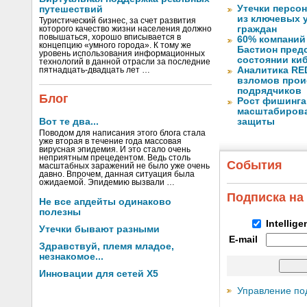
Утечки персо
путешествий
из ключевых 
Туристический бизнес, за счет развития
граждан
которого качество жизни населения должно
повышаться, хорошо вписывается в
60% компаний
концепцию «умного города». К тому же
Бастион пред
уровень использования информационных
состоянии ки
технологий в данной отрасли за последние
Аналитика RED
пятнадцать-двадцать лет …
взломов прои
подрядчиков
Блог
Рост фишинга
масштабирова
Вот те два...
защиты
Поводом для написания этого блога стала
уже вторая в течение года массовая
вирусная эпидемия. И это стало очень
неприятным прецедентом. Ведь столь
События
масштабных заражений не было уже очень
давно. Впрочем, данная ситуация была
ожидаемой. Эпидемию вызвали …
Подписка на
Не все апдейты одинаково
полезны
Intellig
Утечки бывают разными
E-mail
Здравствуй, племя младое,
незнакомое...
Инновации для сетей X5
Управление по