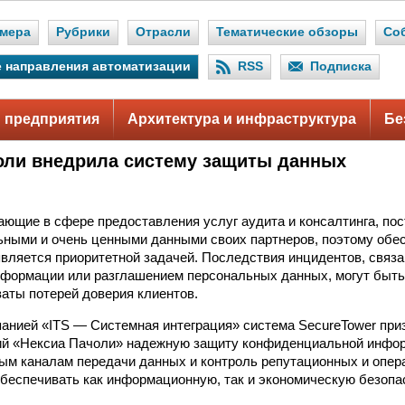
мера
Рубрики
Отрасли
Тематические обзоры
Со
 направления автоматизации
RSS
Подписка
 предприятия
Архитектура и инфраструктура
Бе
оли внедрила систему защиты данных
ающие в сфере предоставления услуг аудита и консалтинга, по
ными и очень ценными данными своих партнеров, поэтому обе
является приоритетной задачей. Последствия инцидентов, связа
формации или разглашением персональных данных, могут быть
ваты потерей доверия клиентов.
анией «ITS — Системная интеграция» система SecureTower при
ий «Нексиа Пачоли» надежную защиту конфиденциальной инфор
ым каналам передачи данных и контроль репутационных и опер
беспечивать как информационную, так и экономическую безопа