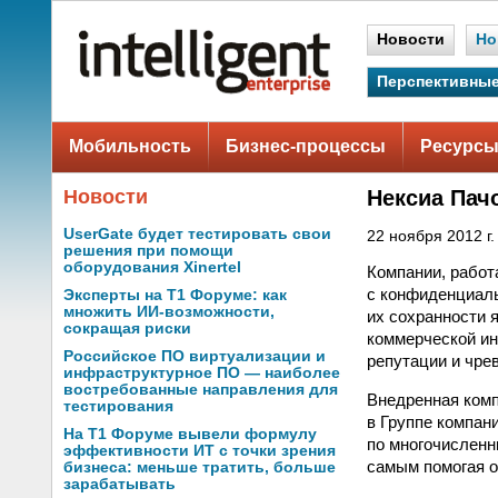
Новости
Но
Перспективные
Мобильность
Бизнес-процессы
Ресурсы
Новости
Нексиа Пач
UserGate будет тестировать свои
22 ноября 2012 г.
решения при помощи
оборудования Xinertel
Компании, работ
с конфиденциаль
Эксперты на Т1 Форуме: как
множить ИИ-возможности,
их сохранности 
сокращая риски
коммерческой ин
Российское ПО виртуализации и
репутации и чре
инфраструктурное ПО — наиболее
востребованные направления для
Внедренная комп
тестирования
в Группе компан
На Т1 Форуме вывели формулу
по многочисленн
эффективности ИТ с точки зрения
самым помогая о
бизнеса: меньше тратить, больше
зарабатывать