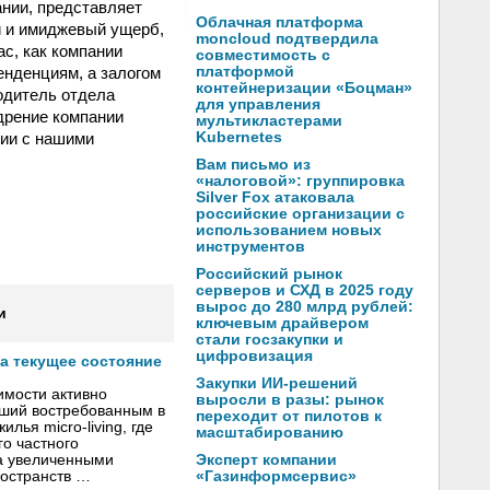
нии, представляет
Облачная платформа
й и имиджевый ущерб,
moncloud подтвердила
ас, как компании
совместимость с
енденциям, а залогом
платформой
контейнеризации «Боцман»
одитель отдела
для управления
дрение компании
мультикластерами
вии с нашими
Kubernetes
Вам письмо из
«налоговой»: группировка
Silver Fox атаковала
российские организации с
использованием новых
инструментов
Российский рынок
серверов и СХД в 2025 году
вырос до 280 млрд рублей:
и
ключевым драйвером
стали госзакупки и
цифровизация
а текущее состояние
Закупки ИИ-решений
имости активно
выросли в разы: рынок
вший востребованным в
переходит от пилотов к
лья micro-living, где
масштабированию
о частного
Эксперт компании
а увеличенными
«Газинформсервис»
остранств …