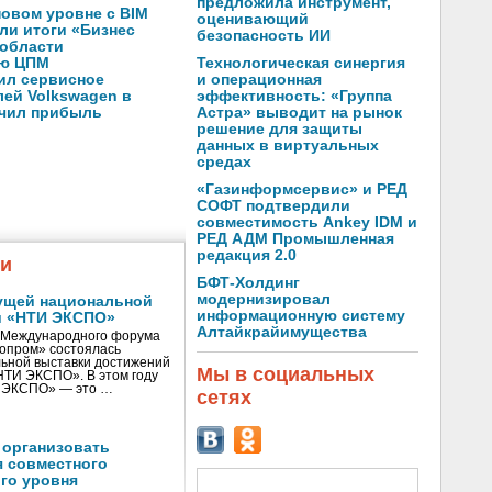
предложила инструмент,
новом уровне с BIM
оценивающий
ли итоги «Бизнес
безопасность ИИ
 области
Технологическая синергия
ую ЦПМ
и операционная
ил сервисное
эффективность: «Группа
ей Volkswagen в
Астра» выводит на рынок
ичил прибыль
решение для защиты
данных в виртуальных
средах
«Газинформсервис» и РЕД
СОФТ подтвердили
совместимость Ankey IDM и
РЕД АДМ Промышленная
редакция 2.0
жи
БФТ-Холдинг
модернизировал
ущей национальной
информационную систему
и «НТИ ЭКСПО»
Алтайкрайимущества
V Международного форума
нопром» состоялась
ьной выставки достижений
Мы в социальных
«НТИ ЭКСПО». В этом году
И ЭКСПО» — это …
сетях
 организовать
я совместного
го уровня