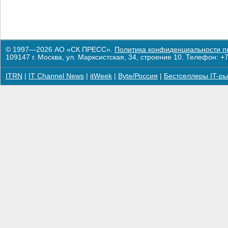
© 1997—2026 АО «СК ПРЕСС».
Политика конфиденциальности п
109147 г. Москва, ул. Марксистская, 34, строение 10. Телефон: +7
ITRN
|
IT Channel News
|
itWeek
|
Byte/Россия
|
Бестселлеры IT-ры