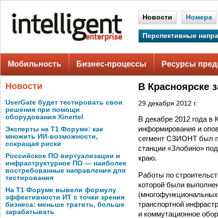
Новости
Номера
Перспективные напр
Мобильность
Бизнес-процессы
Ресурсы пред
Новости
В Красноярске 
UserGate будет тестировать свои
29 декабря 2012 г.
решения при помощи
оборудования Xinertel
В декабре 2012 года в
информирования и опо
Эксперты на Т1 Форуме: как
множить ИИ-возможности,
сегмент СЗИОНТ был п
сокращая риски
станции «Злобино» под
Российское ПО виртуализации и
краю.
инфраструктурное ПО — наиболее
востребованные направления для
Работы по строительст
тестирования
которой были выполне
На Т1 Форуме вывели формулу
(многофункциональных 
эффективности ИТ с точки зрения
транспортной инфрастр
бизнеса: меньше тратить, больше
зарабатывать
и коммутационное обор