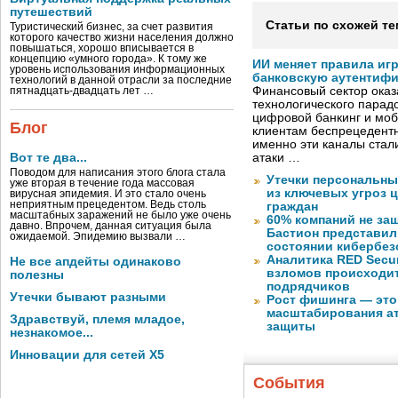
путешествий
Статьи по схожей те
Туристический бизнес, за счет развития
которого качество жизни населения должно
повышаться, хорошо вписывается в
концепцию «умного города». К тому же
ИИ меняет правила иг
уровень использования информационных
банковскую аутентиф
технологий в данной отрасли за последние
Финансовый сектор оказ
пятнадцать-двадцать лет …
технологического парадо
цифровой банкинг и мо
Блог
клиентам беспрецедентн
именно эти каналы стал
Вот те два...
атаки …
Поводом для написания этого блога стала
Утечки персональны
уже вторая в течение года массовая
из ключевых угроз 
вирусная эпидемия. И это стало очень
неприятным прецедентом. Ведь столь
граждан
масштабных заражений не было уже очень
60% компаний не за
давно. Впрочем, данная ситуация была
Бастион представил
ожидаемой. Эпидемию вызвали …
состоянии кибербез
Аналитика RED Secur
Не все апдейты одинаково
взломов происходит
полезны
подрядчиков
Утечки бывают разными
Рост фишинга — это
масштабирования ат
Здравствуй, племя младое,
защиты
незнакомое...
Инновации для сетей X5
События