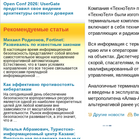
Open Conf 2026: UserGate
Компания «ТехноТел» п
представил свое видение
архитектуры сетевого доверия
«ТехноТел» были изго
терминальные комплек
включают в себя техни
Рекомендуемые статьи
отравляющих и радиоак
Михаил Родионов, Fortinet:
Вся информация с терм
Развиваясь по известным законам
краю или к оператора
В настоящее время информационная
безопасность представляет собой вполне
на объектах. Диспетче
самостоятельное мощное направление
корпоративной автоматизации.
скорой, спасателями, 
Естественно, что в таких условиях
квалифицированный отв
направление это все теснее связывается
с вопросами прикладной
управления, являющаяс
информационной …
Как эффективно противостоять
Аналогичные терминалы
кибератакам
и введены в эксплуата
На сегодняшний день обеспечение
метрополитена «Алма-А
безопасности корпоративных ресурсов
является одной из наиболее приоритетных
альтернативой ранее у
целей для любой компании вне
зависимости от масштабов и сферы
деятельности. Рынок информационной
Другие новости
Ве
безопасности развивается, а это значит,
что и …
Наталья Абрамович, Туристско-
информационный центр Казани:
Виртуальная поддержка реальных