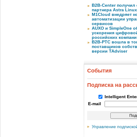
B2B-Center получил 
партнера Astra Linux
M1Cloud внедряет н
автоматизации упра
сервисов
AUXO и SimpleOne о
ускорения цифрово
российских компани
B2B-РТС вошла в то
поставщиков собст
версии TAdviser
События
Подписка на рас
Intelligent Ent
E-mail
Управление подписко