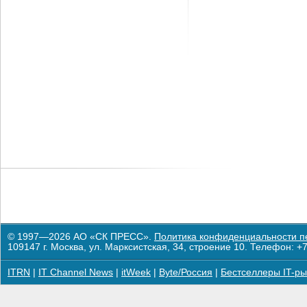
© 1997—2026 АО «СК ПРЕСС».
Политика конфиденциальности п
109147 г. Москва, ул. Марксистская, 34, строение 10. Телефон: +7
ITRN
|
IT Channel News
|
itWeek
|
Byte/Россия
|
Бестселлеры IT-ры