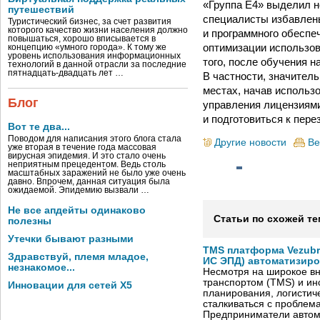
«Группа Е4» выделил н
путешествий
специалисты избавлены
Туристический бизнес, за счет развития
которого качество жизни населения должно
и программного обеспе
повышаться, хорошо вписывается в
оптимизации использов
концепцию «умного города». К тому же
уровень использования информационных
того, после обучения 
технологий в данной отрасли за последние
пятнадцать-двадцать лет …
В частности, значител
местах, начав использ
Блог
управления лицензиям
и подготовиться к пере
Вот те два...
Поводом для написания этого блога стала
Другие новости
Ве
уже вторая в течение года массовая
вирусная эпидемия. И это стало очень
неприятным прецедентом. Ведь столь
масштабных заражений не было уже очень
давно. Впрочем, данная ситуация была
ожидаемой. Эпидемию вызвали …
Не все апдейты одинаково
Статьи по схожей те
полезны
Утечки бывают разными
TMS платформа Vezubr
Здравствуй, племя младое,
ИС ЭПД) автоматизиро
незнакомое...
Несмотря на широкое в
транспортом (TMS) и ин
Инновации для сетей X5
планирования, логистич
сталкиваться с проблем
Предприниматели автом