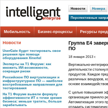
Новости
Номера
Перспективные напр
Мобильность
Бизнес-процессы
Ресурсы пред
Новости
Группа Е4 заве
ПО
UserGate будет тестировать свои
решения при помощи
18 января 2013 г.
оборудования Xinertel
Эксперты на Т1 Форуме: как
Вертикально-интегриро
множить ИИ-возможности,
деятельности столкну
сокращая риски
продуктов. Каждое пре
Российское ПО виртуализации и
различных вендоров, к
инфраструктурное ПО — наиболее
основе взаимодействов
востребованные направления для
тестирования
С целью повышения эф
На Т1 Форуме вывели формулу
организации приняло р
эффективности ИТ с точки зрения
бизнеса: меньше тратить, больше
Автоматизация этого п
зарабатывать
отладить систематичес