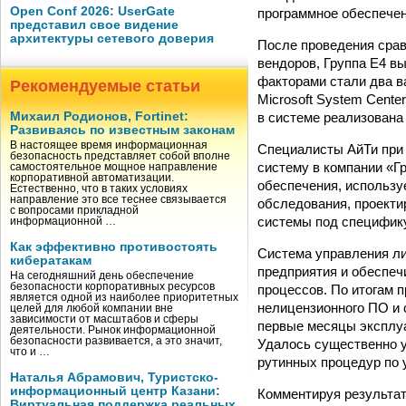
Open Conf 2026: UserGate
программное обеспечен
представил свое видение
архитектуры сетевого доверия
После проведения срав
вендоров, Группа Е4 
факторами стали два в
Рекомендуемые статьи
Microsoft System Cente
в системе реализована
Михаил Родионов, Fortinet:
Развиваясь по известным законам
В настоящее время информационная
Специалисты АйТи при 
безопасность представляет собой вполне
систему в компании «Г
самостоятельное мощное направление
корпоративной автоматизации.
обеспечения, использу
Естественно, что в таких условиях
направление это все теснее связывается
обследования, проекти
с вопросами прикладной
системы под специфику
информационной …
Как эффективно противостоять
Система управления л
кибератакам
предприятия и обеспеч
На сегодняшний день обеспечение
безопасности корпоративных ресурсов
процессов. По итогам 
является одной из наиболее приоритетных
нелицензионного ПО и 
целей для любой компании вне
зависимости от масштабов и сферы
первые месяцы эксплу
деятельности. Рынок информационной
безопасности развивается, а это значит,
Удалось существенно у
что и …
рутинных процедур по 
Наталья Абрамович, Туристско-
информационный центр Казани:
Комментируя результат
Виртуальная поддержка реальных