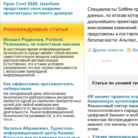
Open Conf 2026: UserGate
представил свое видение
Специалисты Softline 
архитектуры сетевого доверия
данных, по итогам кот
дальнейшего проектиро
внесениями изменений 
Рекомендуемые статьи
предложены и поставле
безопасности: Альтекс,
Михаил Родионов, Fortinet:
Развиваясь по известным законам
В настоящее время информационная
Другие новости
Ве
безопасность представляет собой вполне
самостоятельное мощное направление
корпоративной автоматизации.
Естественно, что в таких условиях
направление это все теснее связывается
с вопросами прикладной
информационной …
Статьи по схожей те
Как эффективно противостоять
кибератакам
На сегодняшний день обеспечение
ИИ меняет правила иг
безопасности корпоративных ресурсов
банковскую аутентиф
является одной из наиболее приоритетных
целей для любой компании вне
Финансовый сектор оказ
зависимости от масштабов и сферы
технологического парадо
деятельности. Рынок информационной
цифровой банкинг и мо
безопасности развивается, а это значит,
клиентам беспрецедентн
что и …
именно эти каналы стал
Наталья Абрамович, Туристско-
атаки …
информационный центр Казани:
Утечки персональны
Виртуальная поддержка реальных