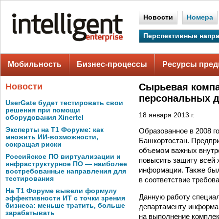
Новости
Номера
Перспективные напр
Мобильность
Бизнес-процессы
Ресурсы пред
Новости
Сырьевая компа
персональных 
UserGate будет тестировать свои
решения при помощи
18 января 2013 г.
оборудования Xinertel
Эксперты на Т1 Форуме: как
Образованное в 2008 г
множить ИИ-возможности,
Башкортостан. Предпри
сокращая риски
объемом важных внутре
Российское ПО виртуализации и
повысить защиту всей
инфраструктурное ПО — наиболее
информации. Также бы
востребованные направления для
тестирования
в соответствие требов
На Т1 Форуме вывели формулу
Данную работу специа
эффективности ИТ с точки зрения
бизнеса: меньше тратить, больше
департаменту информац
зарабатывать
на выполнение комплек