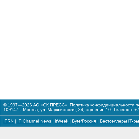
© 1997—2026 АО «СК ПРЕСС».
Политика конфиденциальности п
109147 г. Москва, ул. Марксистская, 34, строение 10. Телефон: +7
ITRN
|
IT Channel News
|
itWeek
|
Byte/Россия
|
Бестселлеры IT-ры