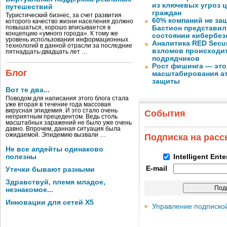
из ключевых угроз 
путешествий
граждан
Туристический бизнес, за счет развития
60% компаний не за
которого качество жизни населения должно
повышаться, хорошо вписывается в
Бастион представил
концепцию «умного города». К тому же
состоянии кибербез
уровень использования информационных
Аналитика RED Secur
технологий в данной отрасли за последние
взломов происходит
пятнадцать-двадцать лет …
подрядчиков
Рост фишинга — это
Блог
масштабирования ат
защиты
Вот те два...
Поводом для написания этого блога стала
уже вторая в течение года массовая
вирусная эпидемия. И это стало очень
События
неприятным прецедентом. Ведь столь
масштабных заражений не было уже очень
давно. Впрочем, данная ситуация была
ожидаемой. Эпидемию вызвали …
Подписка на рас
Не все апдейты одинаково
полезны
Intelligent Ent
E-mail
Утечки бывают разными
Здравствуй, племя младое,
незнакомое...
Инновации для сетей X5
Управление подписко