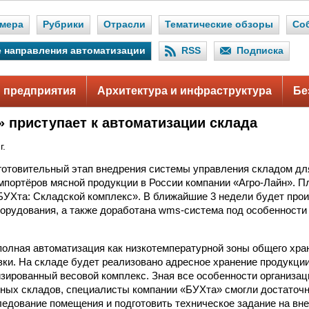
мера
Рубрики
Отрасли
Тематические обзоры
Со
 направления автоматизации
RSS
Подписка
 предприятия
Архитектура и инфраструктура
Бе
» приступает к автоматизации склада
г.
отовительный этап внедрения системы управления складом дл
мпортёров мясной продукции в России компании «Агро-Лайн». П
Хта: Складской комплекс». В ближайшие 3 недели будет прои
орудования, а также доработана wms-система под особенности
олная автоматизация как низкотемпературной зоны общего хран
зки. На складе будет реализовано адресное хранение продукции
изированный весовой комплекс. Зная все особенности организац
ных складов, специалисты компании «БУХта» смогли достаточн
едование помещения и подготовить техническое задание на вне