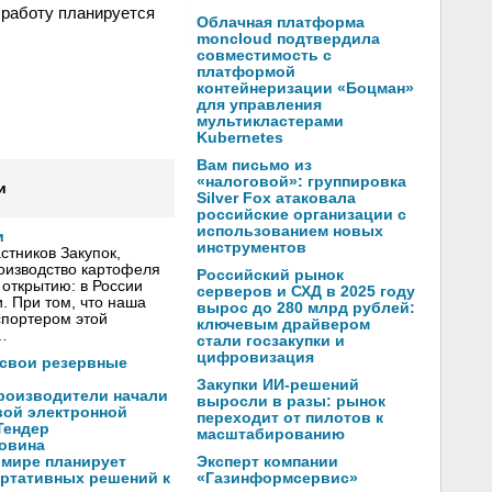
 работу планируется
Облачная платформа
moncloud подтвердила
совместимость с
платформой
контейнеризации «Боцман»
для управления
мультикластерами
Kubernetes
Вам письмо из
«налоговой»: группировка
и
Silver Fox атаковала
российские организации с
использованием новых
и
инструментов
тников Закупок,
оизводство картофеля
Российский рынок
открытию: в России
серверов и СХД в 2025 году
. При том, что наша
вырос до 280 млрд рублей:
спортером этой
ключевым драйвером
…
стали госзакупки и
цифровизация
 свои резервные
Закупки ИИ-решений
производители начали
выросли в разы: рынок
вой электронной
переходит от пилотов к
Тендер
масштабированию
ловина
Эксперт компании
 мире планирует
«Газинформсервис»
ортативных решений к