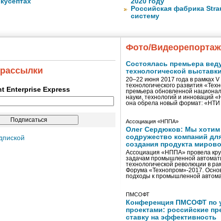
 кусептах
2020 году
Российская фабрика Str
систему
Фото/Видеорепорта
Состоялась премьера вед
 рассылки
технологической выставк
20–22 июня 2017 года в рамках 
технологического развития «Тех
ent Enterprise Express
премьера обновленной национал
науки, технологий и инноваций 
она обрела новый формат: «НТ
Ассоциация «НППА»
Олег Сердюков: Мы хотим
содружество компаний дл
дпиской
создания продукта мирово
Ассоциация «НППА» провела кру
задачам промышленной автомати
технологической революции в ра
Форума «Технопром»-2017. Осно
подходы к промышленной автома
ПМСОФТ
Конференция ПМСОФТ по 
проектами: российские пр
ставку на эффективность