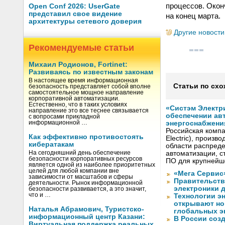
процессов. Окон
Open Conf 2026: UserGate
представил свое видение
на конец марта.
архитектуры сетевого доверия
Другие новости
Рекомендуемые статьи
Михаил Родионов, Fortinet:
Развиваясь по известным законам
В настоящее время информационная
Статьи по схо
безопасность представляет собой вполне
самостоятельное мощное направление
корпоративной автоматизации.
Естественно, что в таких условиях
«Систэм Электри
направление это все теснее связывается
обеспечении ав
с вопросами прикладной
информационной …
энергоснабжени
Российская компа
Как эффективно противостоять
Electric), произ
кибератакам
области распреде
На сегодняшний день обеспечение
автоматизации, с
безопасности корпоративных ресурсов
ПО для крупнейше
является одной из наиболее приоритетных
целей для любой компании вне
«Мега Сервис
зависимости от масштабов и сферы
Правительств
деятельности. Рынок информационной
электроники д
безопасности развивается, а это значит,
что и …
Технологии э
открывают но
Наталья Абрамович, Туристско-
глобальных э
информационный центр Казани:
В России соз
Виртуальная поддержка реальных