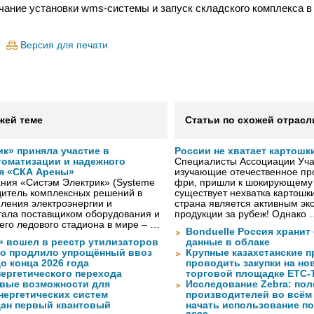
чание установки wms-системы и запуск складского комплекса в
Версия для печати
жей теме
Статьи по схожей отрасл
к» приняла участие в
России не хватает картошк
томатизации и надежного
Специалисты Ассоциации Учас
я «СКА Арены»
изучающие отечественное пр
ния «Систэм Электрик» (Systeme
фри, пришли к шокирующему 
водитель комплексных решений в
существует нехватка картошки
ления электроэнергии и
страна является активным эк
тала поставщиком оборудования и
продукции за рубеж! Однако 
го ледового стадиона в мире – …
Bonduelle Россия хранит
» вошел в реестр утилизаторов
данные в облаке
о продлило упрощённый ввоз
Крупные казахстанские 
о конца 2026 года
проводить закупки на но
нергетического перехода
торговой площадке ЕТС-
вые возможности для
Исследование Zebra: по
нергетических систем
производителей во всём
дан первый квантовый
начать использование п