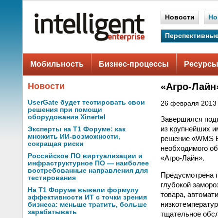
Новости
Но
Перспективные
Мобильность
Бизнес-процессы
Ресурсы
Новости
«Агро-Лайн
UserGate будет тестировать свои
26 февраля 2013 
решения при помощи
оборудования Xinertel
Завершился подг
из крупнейших и
Эксперты на Т1 Форуме: как
множить ИИ-возможности,
решение «WMS БУ
сокращая риски
необходимого об
Российское ПО виртуализации и
«Агро-Лайн».
инфраструктурное ПО — наиболее
востребованные направления для
Предусмотрена п
тестирования
глубокой заморо
На Т1 Форуме вывели формулу
товара, автомат
эффективности ИТ с точки зрения
низкотемператур
бизнеса: меньше тратить, больше
зарабатывать
тщательное обсл