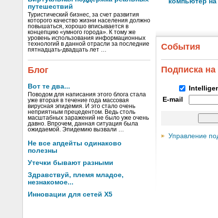
компьютер на
путешествий
Туристический бизнес, за счет развития
которого качество жизни населения должно
повышаться, хорошо вписывается в
концепцию «умного города». К тому же
уровень использования информационных
технологий в данной отрасли за последние
События
пятнадцать-двадцать лет …
Подписка на
Блог
Вот те два...
Intellig
Поводом для написания этого блога стала
E-mail
уже вторая в течение года массовая
вирусная эпидемия. И это стало очень
неприятным прецедентом. Ведь столь
масштабных заражений не было уже очень
давно. Впрочем, данная ситуация была
ожидаемой. Эпидемию вызвали …
Управление по
Не все апдейты одинаково
полезны
Утечки бывают разными
Здравствуй, племя младое,
незнакомое...
Инновации для сетей X5