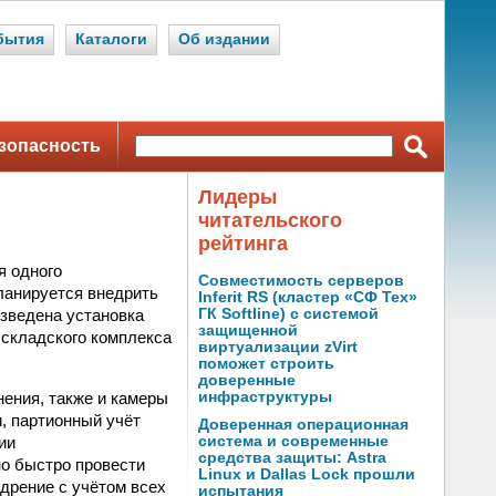
бытия
Каталоги
Об издании
зопасность
Лидеры
читательского
рейтинга
я одного
Совместимость серверов
ланируется внедрить
Inferit RS (кластер «СФ Тех»
зведена установка
ГК Softline) с системой
защищенной
 складского комплекса
виртуализации zVirt
поможет строить
доверенные
ения, также и камеры
инфраструктуры
, партионный учёт
Доверенная операционная
ии
система и современные
средства защиты: Astra
о быстро провести
Linux и Dallas Lock прошли
дрение с учётом всех
испытания