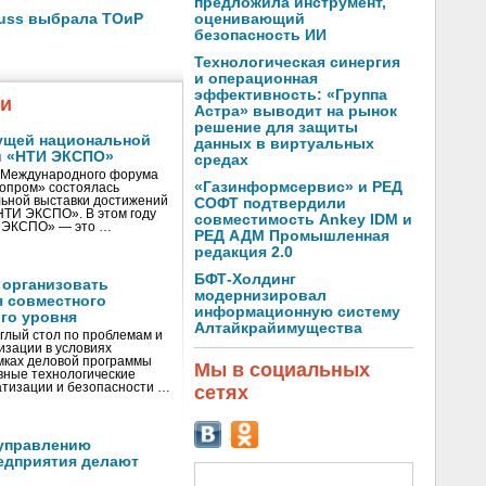
предложила инструмент,
оценивающий
auss выбрала ТОиР
безопасность ИИ
Технологическая синергия
и операционная
эффективность: «Группа
жи
Астра» выводит на рынок
решение для защиты
ущей национальной
данных в виртуальных
и «НТИ ЭКСПО»
средах
V Международного форума
«Газинформсервис» и РЕД
нопром» состоялась
ьной выставки достижений
СОФТ подтвердили
«НТИ ЭКСПО». В этом году
совместимость Ankey IDM и
И ЭКСПО» — это …
РЕД АДМ Промышленная
редакция 2.0
БФТ-Холдинг
 организовать
модернизировал
я совместного
информационную систему
го уровня
Алтайкрайимущества
глый стол по проблемам и
зации в условиях
мках деловой программы
Мы в социальных
вные технологические
тизации и безопасности …
сетях
управлению
едприятия делают