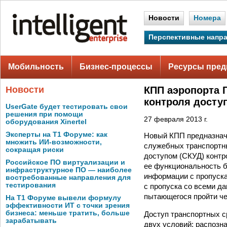
Новости
Номера
Перспективные напр
Мобильность
Бизнес-процессы
Ресурсы пред
Новости
КПП аэропорта 
контроля досту
UserGate будет тестировать свои
решения при помощи
27 февраля 2013 г.
оборудования Xinertel
Эксперты на Т1 Форуме: как
Новый КПП предназначе
множить ИИ-возможности,
служебных транспортны
сокращая риски
доступом (СКУД) контр
Российское ПО виртуализации и
ее функциональность 
инфраструктурное ПО — наиболее
информации с пропуска
востребованные направления для
тестирования
с пропуска со всеми д
пытающегося пройти че
На Т1 Форуме вывели формулу
эффективности ИТ с точки зрения
бизнеса: меньше тратить, больше
Доступ транспортных с
зарабатывать
двух условий: распозна