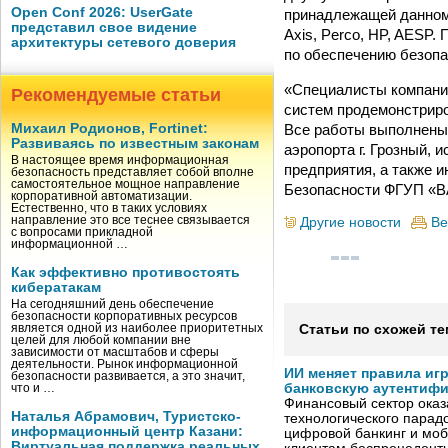
Open Conf 2026: UserGate
принадлежащей данному
представил свое видение
Axis, Perco, HP, AESP
архитектуры сетевого доверия
по обеспечению безопа
«Специалисты компани
Рекомендуемые статьи
систем продемонстриро
Все работы выполнены 
Михаил Родионов, Fortinet:
Развиваясь по известным законам
аэропорта г. Грозный, 
В настоящее время информационная
предприятия, а также 
безопасность представляет собой вполне
самостоятельное мощное направление
Безопасности ФГУП «
корпоративной автоматизации.
Естественно, что в таких условиях
направление это все теснее связывается
Другие новости
Ве
с вопросами прикладной
информационной …
Как эффективно противостоять
кибератакам
На сегодняшний день обеспечение
безопасности корпоративных ресурсов
является одной из наиболее приоритетных
Статьи по схожей те
целей для любой компании вне
зависимости от масштабов и сферы
деятельности. Рынок информационной
ИИ меняет правила иг
безопасности развивается, а это значит,
банковскую аутентиф
что и …
Финансовый сектор оказ
Наталья Абрамович, Туристско-
технологического парадо
информационный центр Казани:
цифровой банкинг и мо
Виртуальная поддержка реальных