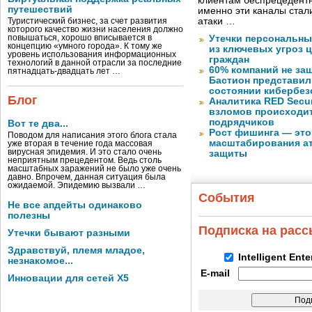
клиентам беспрецедентн
путешествий
именно эти каналы стал
атаки …
Туристический бизнес, за счет развития
которого качество жизни населения должно
повышаться, хорошо вписывается в
Утечки персональны
концепцию «умного города». К тому же
из ключевых угроз 
уровень использования информационных
граждан
технологий в данной отрасли за последние
60% компаний не за
пятнадцать-двадцать лет …
Бастион представил
состоянии кибербез
Блог
Аналитика RED Secur
взломов происходит
подрядчиков
Вот те два...
Рост фишинга — это
Поводом для написания этого блога стала
масштабирования ат
уже вторая в течение года массовая
вирусная эпидемия. И это стало очень
защиты
неприятным прецедентом. Ведь столь
масштабных заражений не было уже очень
давно. Впрочем, данная ситуация была
ожидаемой. Эпидемию вызвали …
События
Не все апдейты одинаково
полезны
Подписка на рас
Утечки бывают разными
Здравствуй, племя младое,
Intelligent Ent
незнакомое...
E-mail
Инновации для сетей X5