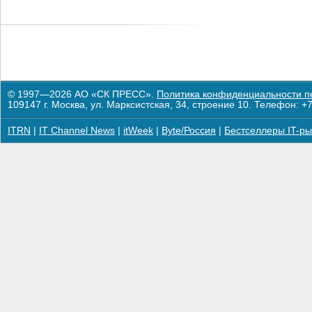
© 1997—2026 АО «СК ПРЕСС».
Политика конфиденциальности п
109147 г. Москва, ул. Марксистская, 34, строение 10. Телефон: +7
ITRN
|
IT Channel News
|
itWeek
|
Byte/Россия
|
Бестселлеры IT-ры