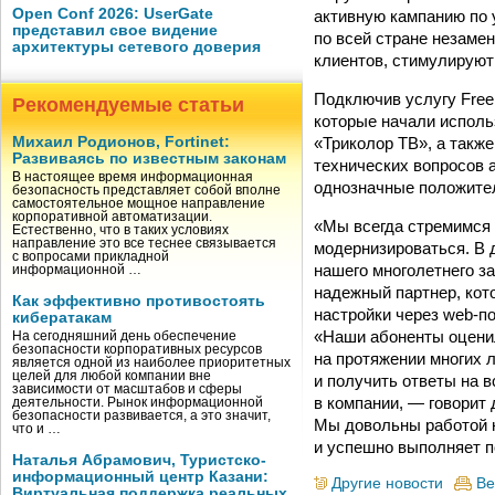
Open Conf 2026: UserGate
активную кампанию по 
представил свое видение
по всей стране незаме
архитектуры сетевого доверия
клиентов, стимулируют
Подключив услугу Free 
Рекомендуемые статьи
которые начали исполь
«Триколор ТВ», а такж
Михаил Родионов, Fortinet:
Развиваясь по известным законам
технических вопросов 
В настоящее время информационная
однозначные положите
безопасность представляет собой вполне
самостоятельное мощное направление
корпоративной автоматизации.
«Мы всегда стремимся 
Естественно, что в таких условиях
направление это все теснее связывается
модернизироваться. В 
с вопросами прикладной
нашего многолетнего з
информационной …
надежный партнер, кот
Как эффективно противостоять
настройки через web-по
кибератакам
«Наши абоненты оцени
На сегодняшний день обеспечение
безопасности корпоративных ресурсов
на протяжении многих л
является одной из наиболее приоритетных
целей для любой компании вне
и получить ответы на 
зависимости от масштабов и сферы
в компании, — говорит
деятельности. Рынок информационной
безопасности развивается, а это значит,
Мы довольны работой на
что и …
и успешно выполняет 
Наталья Абрамович, Туристско-
информационный центр Казани:
Другие новости
Ве
Виртуальная поддержка реальных