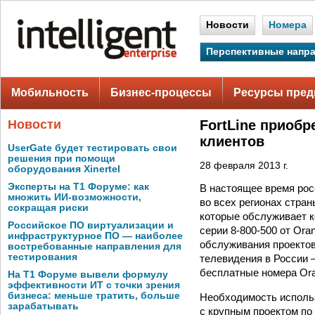
Новости
Номера
Перспективные напр
Мобильность
Бизнес-процессы
Ресурсы пред
Новости
FortLine приоб
клиентов
UserGate будет тестировать свои
решения при помощи
28 февраля 2013 г.
оборудования Xinertel
Эксперты на Т1 Форуме: как
В настоящее время рос
множить ИИ-возможности,
во всех регионах стра
сокращая риски
которые обслуживает ко
Российское ПО виртуализации и
серии
8-800-500
от Oran
инфраструктурное ПО — наиболее
обслуживания проектов
востребованные направления для
тестирования
телевидения в России 
бесплатные номера Ora
На Т1 Форуме вывели формулу
эффективности ИТ с точки зрения
бизнеса: меньше тратить, больше
Необходимость исполь
зарабатывать
с крупным проектом по 