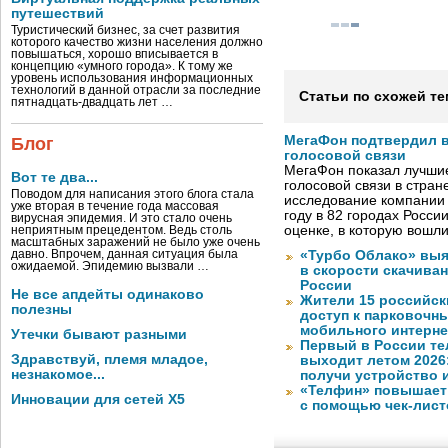
путешествий
Туристический бизнес, за счет развития
которого качество жизни населения должно
повышаться, хорошо вписывается в
концепцию «умного города». К тому же
уровень использования информационных
технологий в данной отрасли за последние
Статьи по схожей те
пятнадцать-двадцать лет …
МегаФон подтвердил в
Блог
голосовой связи
МегаФон показал лучшие
Вот те два...
голосовой связи в стран
Поводом для написания этого блога стала
исследование компании
уже вторая в течение года массовая
году в 82 городах Росси
вирусная эпидемия. И это стало очень
оценке, в которую вошл
неприятным прецедентом. Ведь столь
масштабных заражений не было уже очень
давно. Впрочем, данная ситуация была
«Турбо Облако» выя
ожидаемой. Эпидемию вызвали …
в скорости скачива
России
Не все апдейты одинаково
Жители 15 российск
полезны
доступ к парковочн
мобильного интерне
Утечки бывают разными
Первый в России те
Здравствуй, племя младое,
выходит летом 2026
незнакомое...
получи устройство 
«Телфин» повышает 
Инновации для сетей X5
с помощью чек-лист