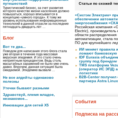
путешествий
Статьи по схожей те
Туристический бизнес, за счет развития
которого качество жизни населения должно
повышаться, хорошо вписывается в
«Систэм Электрик» пр
концепцию «умного города». К тому же
обеспечении автомати
уровень использования информационных
энергоснабжения «СК
технологий в данной отрасли за последние
Российская компания «С
пятнадцать-двадцать лет …
Electric), производител
области распределения 
Блог
автоматизации, стала п
ПО для крупнейшего лед
Вот те два...
ИИ меняет правила 
Поводом для написания этого блога стала
ломают банковскую
уже вторая в течение года массовая
IDF Eurasia объеди
вирусная эпидемия. И это стало очень
неприятным прецедентом. Ведь столь
группу под брендом
масштабных заражений не было уже очень
TMS платформа Vezu
давно. Впрочем, данная ситуация была
(оператор ИС ЭПД) 
ожидаемой. Эпидемию вызвали …
логистике
B2B-Center получил 
Не все апдейты одинаково
партнера Astra Linux
полезны
Утечки бывают разными
Здравствуй, племя младое,
незнакомое...
События
Инновации для сетей X5
Подписка на рас