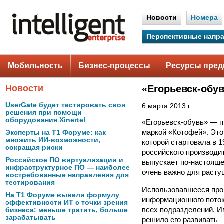
Новости
Номера
Перспективные напр
Мобильность
Бизнес-процессы
Ресурсы пред
Новости
«Егорьевск-обув
UserGate будет тестировать свои
6 марта 2013 г.
решения при помощи
оборудования Xinertel
«Егорьевск-обувь» — п
маркой «Котофей». Это
Эксперты на Т1 Форуме: как
множить ИИ-возможности,
которой стартовала в
сокращая риски
российского производи
Российское ПО виртуализации и
выпускает по-настояще
инфраструктурное ПО — наиболее
очень важно для расту
востребованные направления для
тестирования
Использовавшееся про
На Т1 Форуме вывели формулу
информационного поток
эффективности ИТ с точки зрения
всех подразделений. И
бизнеса: меньше тратить, больше
зарабатывать
решило его развивать