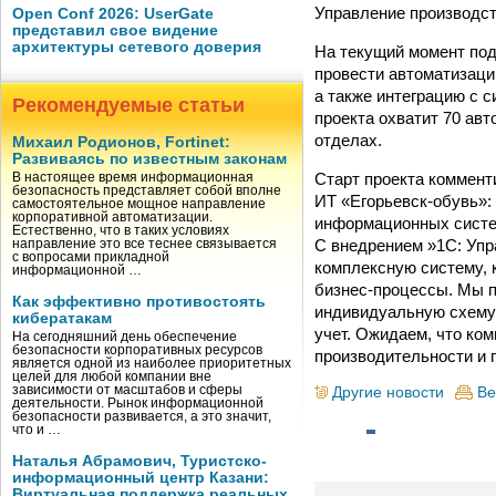
Управление производс
Open Conf 2026: UserGate
представил свое видение
архитектуры сетевого доверия
На текущий момент под
провести автоматизаци
а также интеграцию с 
Рекомендуемые статьи
проекта охватит 70 ав
отделах.
Михаил Родионов, Fortinet:
Развиваясь по известным законам
Старт проекта коммент
В настоящее время информационная
безопасность представляет собой вполне
ИТ «Егорьевск-обувь»:
самостоятельное мощное направление
корпоративной автоматизации.
информационных систем
Естественно, что в таких условиях
С внедрением »1С: Упр
направление это все теснее связывается
с вопросами прикладной
комплексную систему, 
информационной …
бизнес-процессы. Мы п
Как эффективно противостоять
индивидуальную схему 
кибератакам
учет. Ожидаем, что ко
На сегодняшний день обеспечение
безопасности корпоративных ресурсов
производительности и 
является одной из наиболее приоритетных
целей для любой компании вне
зависимости от масштабов и сферы
Другие новости
Ве
деятельности. Рынок информационной
безопасности развивается, а это значит,
что и …
Наталья Абрамович, Туристско-
информационный центр Казани:
Виртуальная поддержка реальных