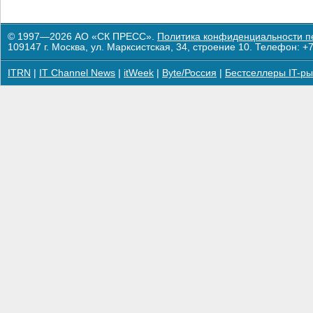
© 1997—2026 АО «СК ПРЕСС».
Политика конфиденциальности п
109147 г. Москва, ул. Марксистская, 34, строение 10. Телефон: +7
ITRN
|
IT Channel News
|
itWeek
|
Byte/Россия
|
Бестселлеры IT-ры