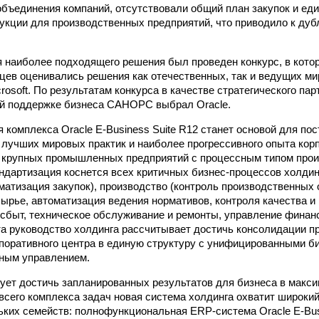
объединения компаний, отсутствовали общий план закупок и ед
укции для производственных предприятий, что приводило к дуб
 наиболее подходящего решения был проведен конкурс, в котор
цев оценивались решения как отечественных, так и ведущих м
crosoft. По результатам конкурса в качестве стратегического пар
ой поддержке бизнеса САНОРС выбрал Oracle.
 комплекса Oracle E-Business Suite R12 станет основой для по
 лучших мировых практик и наиболее прогрессивного опыта кор
 крупных промышленных предприятий с процессным типом прои
дартизация коснется всех критичных бизнес-процессов холдин
матизация закупок), производство (контроль производственных 
сырье, автоматизация ведения нормативов, контроля качества и
 сбыт, техническое обслуживание и ремонты, управление финан
та руководство холдинга рассчитывает достичь консолидации 
поративного центра в единую структуру с унифицированными б
нным управлением.
т достичь запланированных результатов для бизнеса в макси
всего комплекса задач новая система холдинга охватит широки
льких семейств: полнофункциональная ERP-система Oracle E-Bus