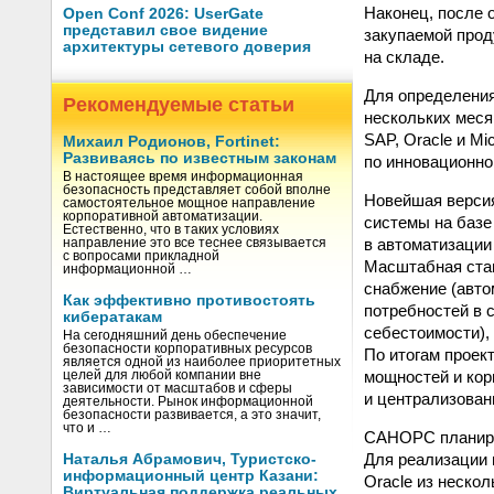
Наконец, после 
Open Conf 2026: UserGate
представил свое видение
закупаемой прод
архитектуры сетевого доверия
на складе.
Для определения
Рекомендуемые статьи
нескольких меся
SAP, Oracle и Mi
Михаил Родионов, Fortinet:
Развиваясь по известным законам
по инновационн
В настоящее время информационная
безопасность представляет собой вполне
Новейшая версия
самостоятельное мощное направление
корпоративной автоматизации.
системы на базе
Естественно, что в таких условиях
в автоматизации
направление это все теснее связывается
с вопросами прикладной
Масштабная стан
информационной …
снабжение (авто
Как эффективно противостоять
потребностей в 
кибератакам
себестоимости),
На сегодняшний день обеспечение
безопасности корпоративных ресурсов
По итогам проек
является одной из наиболее приоритетных
мощностей и кор
целей для любой компании вне
зависимости от масштабов и сферы
и централизова
деятельности. Рынок информационной
безопасности развивается, а это значит,
что и …
САНОРС планируе
Для реализации 
Наталья Абрамович, Туристско-
информационный центр Казани:
Oracle из неско
Виртуальная поддержка реальных