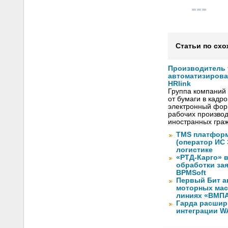
Статьи по схо
Производитель
автоматизиров
HRlink
Группа компаний
от бумаги в кадр
электронный форм
рабочих произво
иностранных граж
TMS платформ
(оператор ИС
логистике
«РТД-Карго» 
обработки за
BPMSoft
Первый Бит а
моторных мас
линиях «ВМП
Гарда расшир
интеграции WA