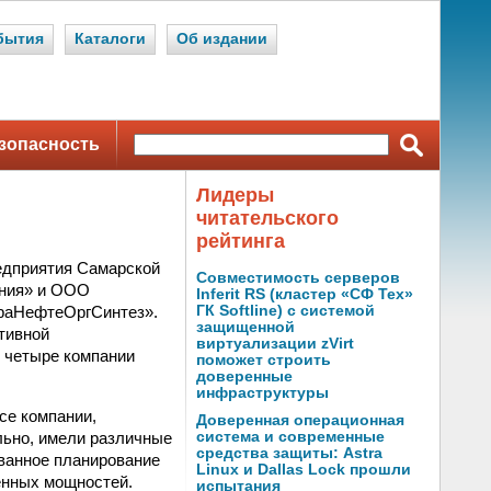
бытия
Каталоги
Об издании
зопасность
Лидеры
читательского
рейтинга
едприятия Самарской
Совместимость серверов
ания» и ООО
Inferit RS (кластер «СФ Тех»
раНефтеОргСинтез».
ГК Softline) с системой
защищенной
тивной
виртуализации zVirt
е четыре компании
поможет строить
доверенные
инфраструктуры
се компании,
Доверенная операционная
льно, имели различные
система и современные
средства защиты: Astra
ванное планирование
Linux и Dallas Lock прошли
енных мощностей.
испытания