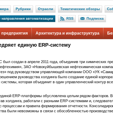
мера
Рубрики
Отрасли
Тематические обзоры
Со
 направления автоматизации
RSS
Подписка
 предприятия
Архитектура и инфраструктура
Бе
дряет единую ERP-систему
был создан в апреле 2011 года, объединив три химических пр
Нефтехимия», ЗАО «Новокуйбышевская нефтехимическая комп
ез» под руководством управляющей компании ООО «УК «Сама
решением руководства холдинга было создание единой корпора
системы, которая объединит в один управленческий контур вс
единой ERP-платформы обусловлена целым рядом факторов. В
ав холдинга, работали с разными ERP-системами и, следовате
с-процессам и правила формирования отчетности. Консолидиро
ства были невозможны в связи с обособленностью производств