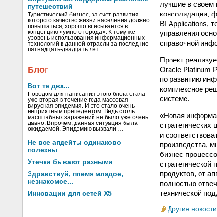
лучшие в своем к
путешествий
консолидации, ф
Туристический бизнес, за счет развития
которого качество жизни населения должно
BI Applications,
повышаться, хорошо вписывается в
управления осно
концепцию «умного города». К тому же
уровень использования информационных
справочной инфо
технологий в данной отрасли за последние
пятнадцать-двадцать лет …
Проект реализуе
Блог
Oracle Platinum
по развитию инф
Вот те два...
комплексное реше
Поводом для написания этого блога стала
системе.
уже вторая в течение года массовая
вирусная эпидемия. И это стало очень
неприятным прецедентом. Ведь столь
«Новая информа
масштабных заражений не было уже очень
давно. Впрочем, данная ситуация была
стратегических 
ожидаемой. Эпидемию вызвали …
и соответствова
Не все апдейты одинаково
производства, м
полезны
бизнес-процессо
Утечки бывают разными
стратегической 
продуктов, от а
Здравствуй, племя младое,
незнакомое...
полностью отвеч
технической под
Инновации для сетей X5
Другие новости