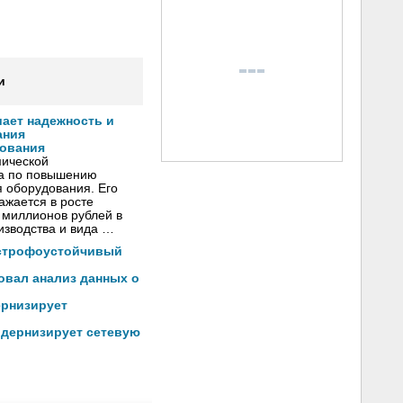
и
ает надежность и
ания
дования
мической
ча по повышению
 оборудования. Его
ажается в росте
 миллионов рублей в
изводства и вида …
астрофоустойчивый
овал анализ данных о
ернизирует
одернизирует сетевую