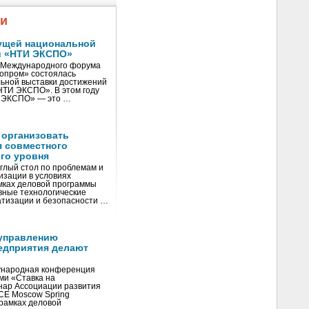
жи
ущей национальной
и «НТИ ЭКСПО»
V Международного форума
нопром» состоялась
ьной выставки достижений
«НТИ ЭКСПО». В этом году
И ЭКСПО» — это …
 организовать
я совместного
го уровня
глый стол по проблемам и
зации в условиях
мках деловой программы
вные технологические
тизации и безопасности …
управлению
едприятия делают
ународная конференция
ми «Ставка на
инар Ассоциации развития
CE Moscow Spring
рамках деловой