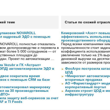
жей теме
Статьи по схожей отрасл
 упаковки NOVAROLL
Кемеровский «Азот» повыш
ал кадровый ЭДО с помощью
эффективность использов
производственного обору
 NOVAROLL полностью отказалась
Перед всеми компаниями хи
овом делопроизводстве и перевела в
промышленности стоит зада
ат более 5 000 сотрудников — от
коэффициента использования
дственных площадок до
увеличение только на 1% выр
дан. Проект по автоматизации …
денежной выручки на десятки
зависимости от размеров про
а Vezubr и ГК «Астрал»
 ЭПД) автоматизировали ЭДО в
ФосАгро построила кат
ЦОД
вдвое сократила время
«Микроген» автоматизир
явок с помощью CRM на базе
вторичных продажах
АО «Фармстандарт» мод
втоматизировал маркировку
корпоративный портал
ел на 30 производственных
Акрихин строит ЦОД и м
АВТО»
инфраструктуру
ила защиту веб-сервисов за счет
F и TI Feeds