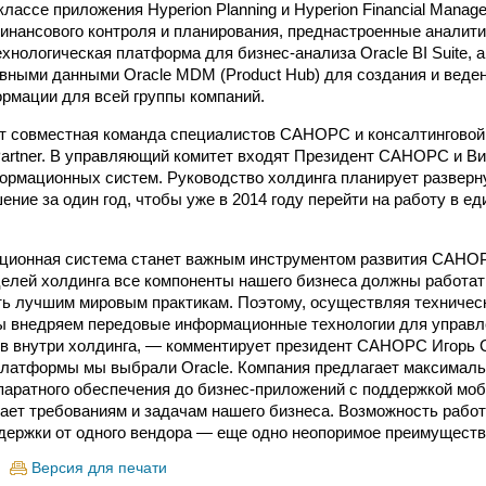
лассе приложения Hyperion Planning и Hyperion Financial Manag
инансового контроля и планирования, преднастроенные аналити
 технологическая платформа для бизнес-анализа Oracle BI Suite,
вными данными Oracle MDM (Product Hub) для создания и веде
рмации для всей группы компаний.
т совместная команда специалистов САНОРС и консалтинговой
 Partner. В управляющий комитет входят Президент САНОРС и В
ормационных систем. Руководство холдинга планирует развер
ние за один год, чтобы уже в 2014 году перейти на работу в е
ционная система станет важным инструментом развития САНО
целей холдинга все компоненты нашего бизнеса должны работа
ть лучшим мировым практикам. Поэтому, осуществляя техничес
ы внедряем передовые информационные технологии для управл
в внутри холдинга, — комментирует президент САНОРС Игорь С
платформы мы выбрали Oracle. Компания предлагает максималь
ппаратного обеспечения до бизнес-приложений с поддержкой моб
ает требованиям и задачам нашего бизнеса. Возможность рабо
держки от одного вендора — еще одно неопоримое преимуществ
Версия для печати