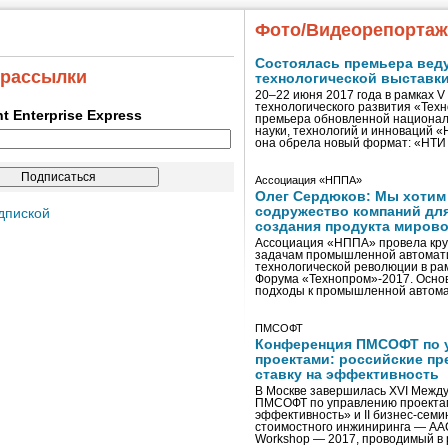
Фото/Видеорепорта
Состоялась премьера вед
 рассылки
технологической выставк
20–22 июня 2017 года в рамках 
технологического развития «Тех
ent Enterprise Express
премьера обновленной национал
науки, технологий и инноваций 
она обрела новый формат: «НТ
Ассоциация «НППА»
Олег Сердюков: Мы хотим
содружество компаний дл
дпиской
создания продукта мирово
Ассоциация «НППА» провела кру
задачам промышленной автомати
технологической революции в ра
Форума «Технопром»-2017. Осно
подходы к промышленной автома
ПМСОФТ
Конференция ПМСОФТ по 
проектами: российские пр
ставку на эффективность
В Москве завершилась XVI Межд
ПМСОФТ по управлению проекта
эффективность» и II бизнес-сем
стоимостного инжиниринга — AA
Workshop — 2017, проводимый в 