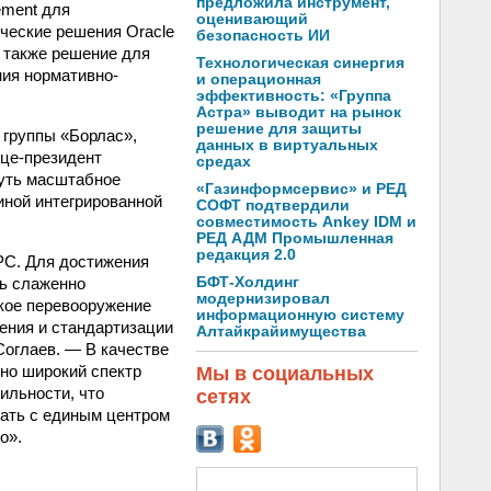
предложила инструмент,
ement для
оценивающий
ческие решения Oracle
безопасность ИИ
 а также решение для
Технологическая синергия
ния нормативно-
и операционная
эффективность: «Группа
Астра» выводит на рынок
решение для защиты
 группы «Борлас»,
данных в виртуальных
ице-президент
средах
нуть масштабное
«Газинформсервис» и РЕД
диной интегрированной
СОФТ подтвердили
совместимость Ankey IDM и
РЕД АДМ Промышленная
редакция 2.0
РС. Для достижения
ть слаженно
БФТ-Холдинг
модернизировал
кое перевооружение
информационную систему
ения и стандартизации
Алтайкрайимущества
оглаев. — В качестве
но широкий спектр
Мы в социальных
ильности, что
сетях
тать с единым центром
о».