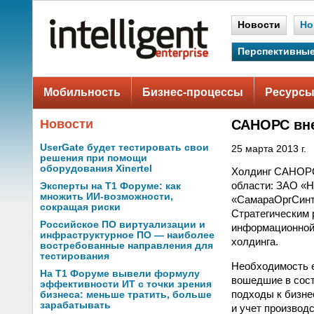
Новости
Но
Перспективные
Мобильность
Бизнес-процессы
Ресурсы
Новости
САНОРС вне
UserGate будет тестировать свои
25 марта 2013 г.
решения при помощи
оборудования Xinertel
Холдинг САНОРС 
области: ЗАО «
Эксперты на Т1 Форуме: как
множить ИИ-возможности,
«СамараОргСинт
сокращая риски
Стратегическим 
Российское ПО виртуализации и
информационной 
инфраструктурное ПО — наиболее
холдинга.
востребованные направления для
тестирования
Необходимость 
На Т1 Форуме вывели формулу
вошедшие в сост
эффективности ИТ с точки зрения
подходы к бизне
бизнеса: меньше тратить, больше
зарабатывать
и учет производ