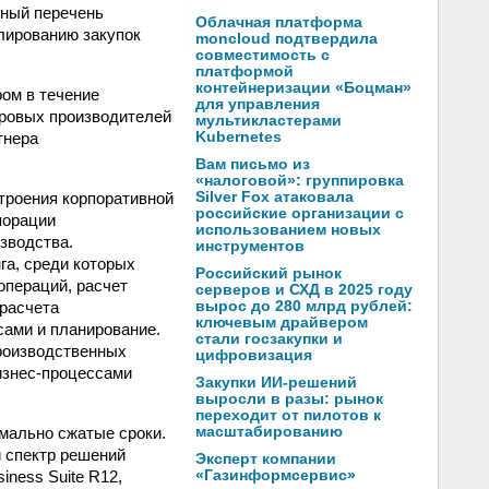
иный перечень
Облачная платформа
лированию закупок
moncloud подтвердила
совместимость с
платформой
контейнеризации «Боцман»
ом в течение
для управления
ировых производителей
мультикластерами
тнера
Kubernetes
Вам письмо из
«налоговой»: группировка
строения корпоративной
Silver Fox атаковала
российские организации с
порации
использованием новых
зводства.
инструментов
га, среди которых
Российский рынок
операций, расчет
серверов и СХД в 2025 году
 расчета
вырос до 280 млрд рублей:
ключевым драйвером
сами и планирование.
стали госзакупки и
производственных
цифровизация
изнес-процессами
Закупки ИИ-решений
выросли в разы: рынок
переходит от пилотов к
мально сжатые сроки.
масштабированию
й спектр решений
Эксперт компании
iness Suite R12,
«Газинформсервис»