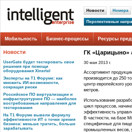
Новости
Номера
Перспективные напр
Мобильность
Бизнес-процессы
Ресурсы пред
Новости
ГК «Царицыно» 
UserGate будет тестировать свои
30 мая 2013 г.
решения при помощи
оборудования Xinertel
Ассортимент продукци
производится до 250 т
Эксперты на Т1 Форуме: как
множить ИИ-возможности,
центр европейского ур
сокращая риски
метров.
Российское ПО виртуализации и
инфраструктурное ПО — наиболее
Использование разраб
востребованные направления для
цикл процессов, начина
тестирования
эффективность управле
На Т1 Форуме вывели формулу
В частности, на базе 
эффективности ИТ с точки зрения
специфичные для пищев
бизнеса: меньше тратить, больше
зарабатывать
промышленных весов, у