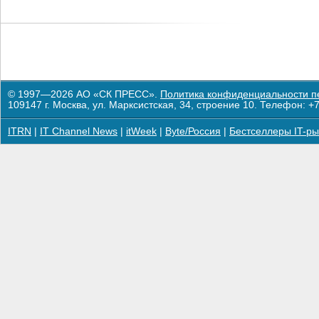
© 1997—2026 АО «СК ПРЕСС».
Политика конфиденциальности п
109147 г. Москва, ул. Марксистская, 34, строение 10. Телефон: +7
ITRN
|
IT Channel News
|
itWeek
|
Byte/Россия
|
Бестселлеры IT-ры