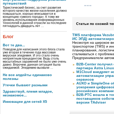
путешествий
Туристический бизнес, за счет развития
которого качество жизни населения должно
повышаться, хорошо вписывается в
концепцию «умного города». К тому же
уровень использования информационных
технологий в данной отрасли за последние
Статьи по схожей те
пятнадцать-двадцать лет …
TMS платформа Vezubr
Блог
ИС ЭПД) автоматизиро
Несмотря на широкое в
Вот те два...
транспортом (TMS) и ин
Поводом для написания этого блога стала
планирования, логистич
уже вторая в течение года массовая
сталкиваться с проблем
вирусная эпидемия. И это стало очень
Предприниматели автом
неприятным прецедентом. Ведь столь
масштабных заражений не было уже очень
B2B-Center получил 
давно. Впрочем, данная ситуация была
ожидаемой. Эпидемию вызвали …
партнера Astra Linux
M1Cloud внедряет н
Не все апдейты одинаково
автоматизации упра
полезны
сервисов
AUXO и SimpleOne о
Утечки бывают разными
ускорения цифрово
российских компани
Здравствуй, племя младое,
B2B-РТС вошла в то
незнакомое...
поставщиков собст
Инновации для сетей X5
версии TAdviser