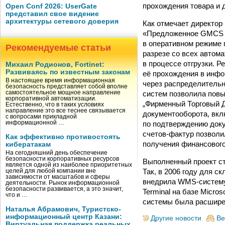
прохождения товара и 
Open Conf 2026: UserGate
представил свое видение
архитектуры сетевого доверия
Как отмечает директо
«Предложенное GMCS р
в оперативном режиме 
Рекомендуемые статьи
разрезе со всех автом
в процессе отгрузки. Р
Михаил Родионов, Fortinet:
Развиваясь по известным законам
её прохождения в инфо
В настоящее время информационная
через распределительн
безопасность представляет собой вполне
систем позволила пов
самостоятельное мощное направление
корпоративной автоматизации.
„Фирменный Торговый Д
Естественно, что в таких условиях
направление это все теснее связывается
документооборота, вкл
с вопросами прикладной
по подтверждению док
информационной …
счетов-фактур позволи
Как эффективно противостоять
получения финансового
кибератакам
На сегодняшний день обеспечение
безопасности корпоративных ресурсов
Выполненный проект с
является одной из наиболее приоритетных
Так, в 2006 году для
целей для любой компании вне
зависимости от масштабов и сферы
внедрила WMS-систему
деятельности. Рынок информационной
безопасности развивается, а это значит,
Terminal на базе Micro
что и …
системы была расширен
Наталья Абрамович, Туристско-
информационный центр Казани:
Другие новости
Ве
Виртуальная поддержка реальных