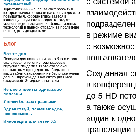
с системой 
путешествий
Туристический бизнес, за счет развития
взаимодейст
которого качество жизни населения должно
повышаться, хорошо вписывается в
концепцию «умного города». К тому же
подразделен
уровень использования информационных
технологий в данной отрасли за последние
пятнадцать-двадцать лет …
в режиме ви
Блог
с возможнос
Вот те два...
пользователе
Поводом для написания этого блога стала
уже вторая в течение года массовая
вирусная эпидемия. И это стало очень
неприятным прецедентом. Ведь столь
Созданная с
масштабных заражений не было уже очень
давно. Впрочем, данная ситуация была
ожидаемой. Эпидемию вызвали …
в конференц
Не все апдейты одинаково
до 5 HD пот
полезны
Утечки бывают разными
а также осу
Здравствуй, племя младое,
незнакомое...
«один к одн
Инновации для сетей X5
трансляции п