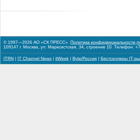
© 1997—2026 АО «СК ПРЕСС».
Политика конфиденциальности п
109147 г. Москва, ул. Марксистская, 34, строение 10. Телефон: +7
ITRN
|
IT Channel News
|
itWeek
|
Byte/Россия
|
Бестселлеры IT-ры