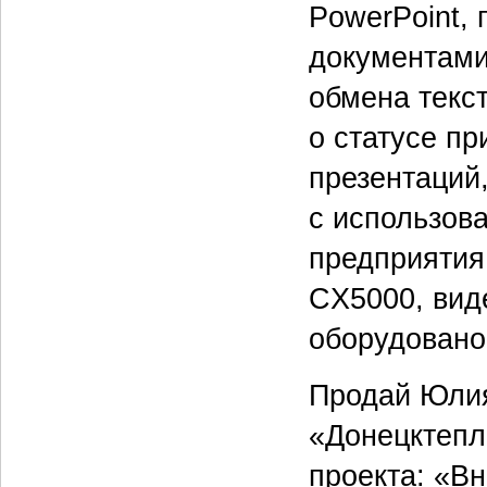
PowerPoint,
документами
обмена текс
о статусе пр
презентаций
с использов
предприятия
CX5000, вид
оборудовано
Продай Юлия
«Донецктепл
проекта: «В