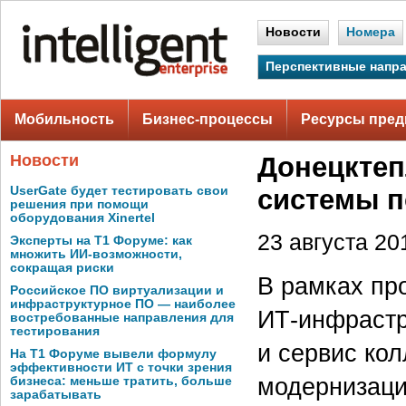
Новости
Номера
Перспективные напр
Мобильность
Бизнес-процессы
Ресурсы пред
Новости
Донецктеп
UserGate будет тестировать свои
системы п
решения при помощи
оборудования Xinertel
23 августа 201
Эксперты на Т1 Форуме: как
множить ИИ-возможности,
сокращая риски
В рамках пр
Российское ПО виртуализации и
инфраструктурное ПО — наиболее
ИТ-инфрастр
востребованные направления для
тестирования
и сервис ко
На Т1 Форуме вывели формулу
эффективности ИТ с точки зрения
модернизаци
бизнеса: меньше тратить, больше
зарабатывать