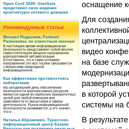
оснащение к
Open Conf 2026: UserGate
представил свое видение
архитектуры сетевого доверия
Для создани
Рекомендуемые статьи
коллективно
Михаил Родионов, Fortinet:
централизац
Развиваясь по известным законам
В настоящее время информационная
видео конфе
безопасность представляет собой вполне
самостоятельное мощное направление
корпоративной автоматизации.
на базе слу
Естественно, что в таких условиях
направление это все теснее связывается
с вопросами прикладной
модернизаци
информационной …
Как эффективно противостоять
развертывани
кибератакам
На сегодняшний день обеспечение
безопасности корпоративных ресурсов
в которой у
является одной из наиболее приоритетных
целей для любой компании вне
зависимости от масштабов и сферы
системы на б
деятельности. Рынок информационной
безопасности развивается, а это значит,
что и …
В результат
Наталья Абрамович, Туристско-
информационный центр Казани:
Виртуальная поддержка реальных