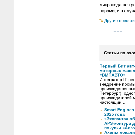
микрокода не тр
парами, и в случ
Другие новости
Статьи по схо
Первый Бит авт
моторных масел
«ВМПАВТО»
Интегратор IT-р
внедрение промы
производственны
Петербург), одно
производителей м
настоящий …
Smart Engines
2025 года
«Экспанта» о
APS-контура 
покупки «Алг
Axenix локал