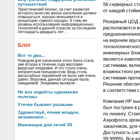
56 серверных ст
путешествий
Туристический бизнес, за счет развития
от каждой стойки
которого качество жизни населения должно
повышаться, хорошо вписывается в
Резервный ЦОД 
концепцию «умного города». К тому же
уровень использования информационных
располагаются в
технологий в данной отрасли за последние
пятнадцать-двадцать лет …
предназначенное
на верхнем ярус
Блог
технологическог
инженерных блок
Вот те два...
является компл
Поводом для написания этого блога стала
системами, вклю
уже вторая в течение года массовая
вирусная эпидемия. И это стало очень
влажностного ре
неприятным прецедентом. Ведь столь
масштабных заражений не было уже очень
системами проти
давно. Впрочем, данная ситуация была
Решение обеспеч
ожидаемой. Эпидемию вызвали …
в соответствии с
Не все апдейты одинаково
полезны
Компания НР выс
Утечки бывают разными
был построен в 
Здравствуй, племя младое,
по лизингу. Сто
незнакомое...
Аэрофлота орган
Инновации для сетей X5
заказчиков, для
Доступность сис
99.9999%. Все к