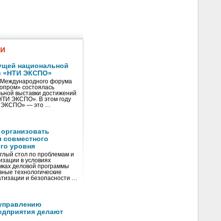
жи
ущей национальной
и «НТИ ЭКСПО»
V Международного форума
нопром» состоялась
ьной выставки достижений
«НТИ ЭКСПО». В этом году
И ЭКСПО» — это …
 организовать
я совместного
го уровня
глый стол по проблемам и
зации в условиях
мках деловой программы
вные технологические
тизации и безопасности …
управлению
едприятия делают