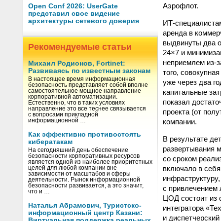
Аэрофлот.
Open Conf 2026: UserGate
представил свое видение
архитектуры сетевого доверия
ИТ-специалистам
аренда в коммер
выдвинуты два о
Рекомендуемые статьи
24×7 и минимиза
неприемлем из-з
Михаил Родионов, Fortinet:
Развиваясь по известным законам
того, совокупна
В настоящее время информационная
уже через два г
безопасность представляет собой вполне
капитальные зат
самостоятельное мощное направление
корпоративной автоматизации.
показал достато
Естественно, что в таких условиях
направление это все теснее связывается
проекта (от полу
с вопросами прикладной
компании.
информационной …
Как эффективно противостоять
В результате де
кибератакам
развертывания м
На сегодняшний день обеспечение
безопасности корпоративных ресурсов
со сроком реали
является одной из наиболее приоритетных
включало в себ
целей для любой компании вне
зависимости от масштабов и сферы
инфраструктуру,
деятельности. Рынок информационной
безопасности развивается, а это значит,
с привлечением 
что и …
ЦОД состоит из 
Наталья Абрамович, Туристско-
интегратора «Те
информационный центр Казани:
и диспетчерский
Виртуальная поддержка реальных