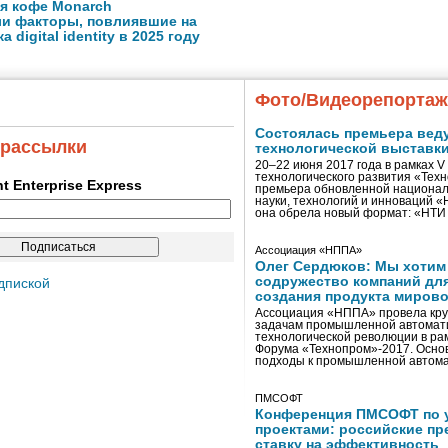
я кофе Monarch
ли факторы, повлиявшие на
 digital identity в 2025 году
Фото/Видеорепорта
Состоялась премьера вед
 рассылки
технологической выставк
20–22 июня 2017 года в рамках 
технологического развития «Тех
ent Enterprise Express
премьера обновленной национал
науки, технологий и инноваций 
она обрела новый формат: «НТ
Ассоциация «НППА»
Олег Сердюков: Мы хотим
содружество компаний дл
дпиской
создания продукта мирово
Ассоциация «НППА» провела кру
задачам промышленной автомати
технологической революции в ра
Форума «Технопром»-2017. Осно
подходы к промышленной автома
ПМСОФТ
Конференция ПМСОФТ по 
проектами: российские пр
ставку на эффективность