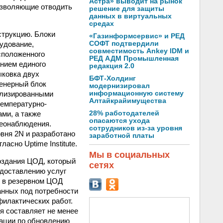
Астра» выводит на рынок
озволяющие отводить
решение для защиты
данных в виртуальных
средах
трукцию. Блоки
«Газинформсервис» и РЕД
рудование,
СОФТ подтвердили
совместимость Ankey IDM и
сположенного
РЕД АДМ Промышленная
анием единого
редакция 2.0
ыковка двух
БФТ-Холдинг
енерный блок
модернизировал
ализированными
информационную систему
Алтайкрайимущества
температурно-
ми, а также
28% работодателей
опасаются ухода
деонаблюдения.
сотрудников из-за уровня
вня 2N и разработано
заработной платы
асно Uptime Institute.
Мы в социальных
оздания ЦОД, который
сетях
едоставлению услуг
х в резервном ЦОД
анных под потребности
филактических работ.
я составляет не менее
рации по обновлению