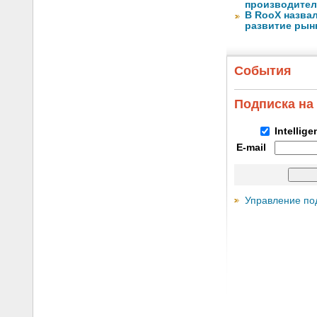
производител
В RooX назва
развитие рынка
События
Подписка на
Intellig
E-mail
Управление по