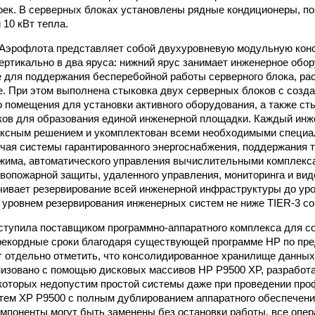
оек. В серверных блоках установлены рядные кондиционеры, п
 10 кВт тепла.
Аэрофлота представляет собой двухуровневую модульную конс
ертикально в два яруса: нижний ярус занимает инженерное обо
 для поддержания бесперебойной работы серверного блока, ра
е. При этом выполнена стыковка двух серверных блоков с созд
о помещения для установки активного оборудования, а также ст
ов для образования единой инженерной площадки. Каждый инж
ексным решением и укомплектован всеми необходимыми специ
чая системы гарантированного энергоснабжения, поддержания 
жима, автоматического управления вычислительными комплекса
вопожарной защиты, удаленного управления, мониторинга и ви
ивает резервирование всей инженерной инфраструктуры до уро
 уровнем резервирования инженерных систем не ниже TIER-3 согл
тупила поставщиком программно-аппаратного комплекса для с
рекордные сроки благодаря существующей программе НР по пр
ит отдельно отметить, что консолидированное хранилище данны
изовано с помощью дисковых массивов HP P9500 XP, разработ
 которых недопустим простой системы даже при проведении про
тем XP P9500 с полным дублированием аппаратного обеспечени
омпоненты могут быть заменены без остановки работы, все опе