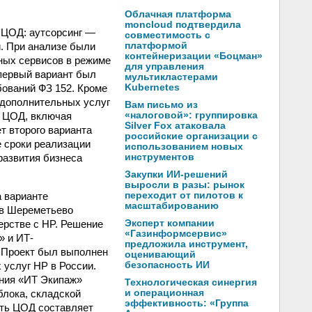
Облачная платформа
moncloud подтвердила
 ЦОД: аутсорсинг —
совместимость с
. При анализе были
платформой
контейнеризации «Боцман»
ных сервисов в режиме
для управления
 первый вариант был
мультикластерами
бований ФЗ 152. Кроме
Kubernetes
 дополнительных услуг
Вам письмо из
м ЦОД, включая
«налоговой»: группировка
Silver Fox атаковала
т второго варианта
российские организации с
 сроки реализации
использованием новых
 развития бизнеса
инструментов
Закупки ИИ-решений
выросли в разы: рынок
а варианте
переходит от пилотов к
масштабированию
 в Шереметьево
ерстве с HP. Решение
Эксперт компании
«Газинформсервис»
» и ИТ-
предложила инструмент,
 Проект был выполнен
оценивающий
 услуг НР в России.
безопасность ИИ
ения «ИТ Экипаж»
Технологическая синергия
блока, складской
и операционная
эффективность: «Группа
сть ЦОД составляет