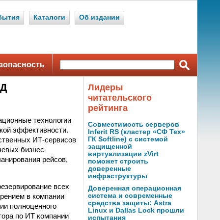
бытия
Каталоги
Об издании
зопасность
ОД
Лидеры
читательского
рейтинга
ационные технологии
Совместимость серверов
кой эффективности.
Inferit RS (кластер «СФ Тех»
ственных ИТ-сервисов
ГК Softline) с системой
защищенной
чевых бизнес-
виртуализации zVirt
ланирования рейсов,
поможет строить
доверенные
инфраструктуры
езервирование всех
Доверенная операционная
рением в компании
система и современные
средства защиты: Astra
ции полноценного
Linux и Dallas Lock прошли
тора по ИТ компании
испытания