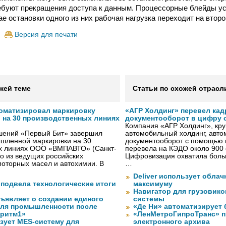
ебуют прекращения доступа к данным. Процессорные блейды у
ае остановки одного из них рабочая нагрузка переходит на второ
Версия для печати
жей теме
Статьи по схожей отрасл
оматизировал маркировку
«АГР Холдинг» перевел ка
 на 30 производственных линиях
документооборот в цифру с
Компания «АГР Холдинг», кр
ешений «Первый Бит» завершил
автомобильный холдинг, авто
шленной маркировки на 30
документооборот с помощью 
х линиях ООО «ВМПАВТО» (Санкт-
перевела на КЭДО около 900 
го из ведущих российских
Цифровизация охватила боль
оторных масел и автохимии. В
…
Deliver использует обла
 подвела технологические итоги
максимуму
Навигатор для грузовиков
бъявляет о создании единого
системы
для промышленности после
«Де Ни» автоматизирует
оритм1»
«ЛенМетроГипроТранс» п
изует MES-систему для
электронного архива