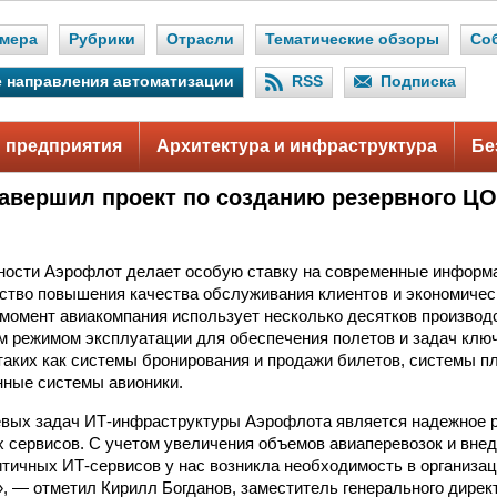
мера
Рубрики
Отрасли
Тематические обзоры
Со
 направления автоматизации
RSS
Подписка
 предприятия
Архитектура и инфраструктура
Бе
авершил проект по созданию резервного Ц
.
ности Аэрофлот делает особую ставку на современные информ
ство повышения качества обслуживания клиентов и экономичес
момент авиакомпания использует несколько десятков производ
м режимом эксплуатации для обеспечения полетов и задач клю
таких как системы бронирования и продажи билетов, системы п
ные системы авионики.
вых задач ИТ-инфраструктуры Аэрофлота является надежное р
сервисов. С учетом увеличения объемов авиаперевозок и внед
тичных ИТ-сервисов у нас возникла необходимость в организа
, — отметил Кирилл Богданов, заместитель генерального дирек