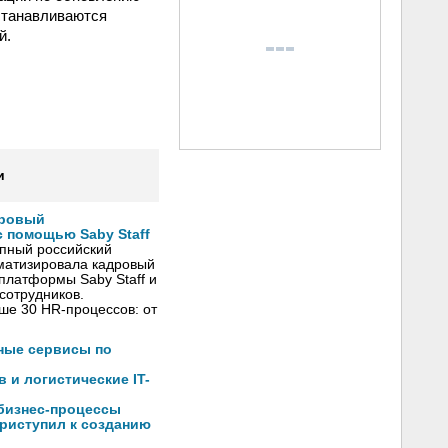
станавливаются
й.
и
дровый
 помощью Saby Staff
упный российский
матизировала кадровый
платформы Saby Staff и
сотрудников.
ше 30 HR-процессов: от
чные сервисы по
 и логистические IT-
 бизнес-процессы
риступил к созданию