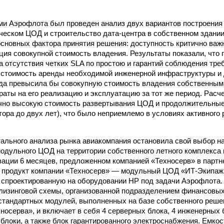
и Аэрофлота был проведен анализ двух вариантов построения
ческом ЦОД и строительство дата-центра в собственном здании
сновных фактора принятия решения: доступность критично важ
ция совокупной стоимость владения. Результаты показали, что
а отсутствия четких SLA по простою и гарантий соблюдения тре
я стоимость аренды необходимой инженерной инфраструктуры и
ода превысила бы совокупную стоимость владения собственны
раты на его реализацию и эксплуатацию за тот же период. Расче
чно высокую стоимость развертывания ЦОД и продолжительные
тора до двух лет), что было неприемлемо в условиях активного
тального анализа рынка авиакомпания остановила свой выбор н
одульного ЦОД на территории собственного летного комплекса
зации 6 месяцев, предложенном компанией «Техносерв» в партн
я продукт компании «Техносерв» — модульный ЦОД «ИТ-Экипаж
 спроектированную на оборудовании HP под задачи Аэрофлота.
лизинговой схемы, организованной подразделением финансовых
стандартных модулей, выполненных на базе собственного реш
хносерва», и включает в себя 4 серверных блока, 4 инженерных 
 блоки, а также блок гарантированного электроснабжения. Емко