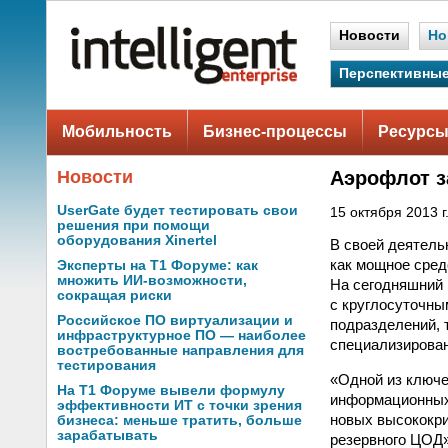
Новости
Но
Перспективные
Мобильность
Бизнес-процессы
Ресурсы
Новости
Аэрофлот з
UserGate будет тестировать свои
15 октября 2013 г
решения при помощи
оборудования Xinertel
В своей деятель
как мощное сред
Эксперты на Т1 Форуме: как
множить ИИ-возможности,
На сегодняшний 
сокращая риски
с круглосуточны
Российское ПО виртуализации и
подразделений, 
инфраструктурное ПО — наиболее
специализирован
востребованные направления для
тестирования
«Одной из ключе
На Т1 Форуме вывели формулу
информационных 
эффективности ИТ с точки зрения
новых высококри
бизнеса: меньше тратить, больше
зарабатывать
резервного ЦОД»