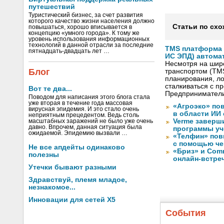
путешествий
Туристический бизнес, за счет развития
которого качество жизни населения должно
Статьи по схо
повышаться, хорошо вписывается в
концепцию «умного города». К тому же
уровень использования информационных
технологий в данной отрасли за последние
TMS платформа V
пятнадцать-двадцать лет …
ИС ЭПД) автома
Несмотря на шир
Блог
транспортом (TM
планирования, ло
сталкиваться с 
Вот те два...
Предприниматели
Поводом для написания этого блога стала
уже вторая в течение года массовая
«Агроэко» по
вирусная эпидемия. И это стало очень
в области ИИ
неприятным прецедентом. Ведь столь
Verme заверш
масштабных заражений не было уже очень
давно. Впрочем, данная ситуация была
программы уч
ожидаемой. Эпидемию вызвали …
«Телфин» пов
с помощью че
Не все апдейты одинаково
«Бриз» и Com
полезны
онлайн-встре
Утечки бывают разными
Здравствуй, племя младое,
незнакомое...
Инновации для сетей X5
События