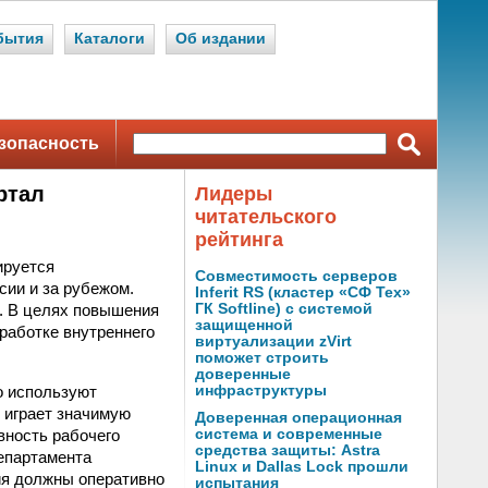
бытия
Каталоги
Об издании
зопасность
ртал
Лидеры
читательского
рейтинга
ируется
Совместимость серверов
сии и за рубежом.
Inferit RS (кластер «СФ Тех»
к. В целях повышения
ГК Softline) с системой
защищенной
работке внутреннего
виртуализации zVirt
поможет строить
доверенные
о используют
инфраструктуры
 играет значимую
Доверенная операционная
вность рабочего
система и современные
средства защиты: Astra
епартамента
Linux и Dallas Lock прошли
ия должны оперативно
испытания