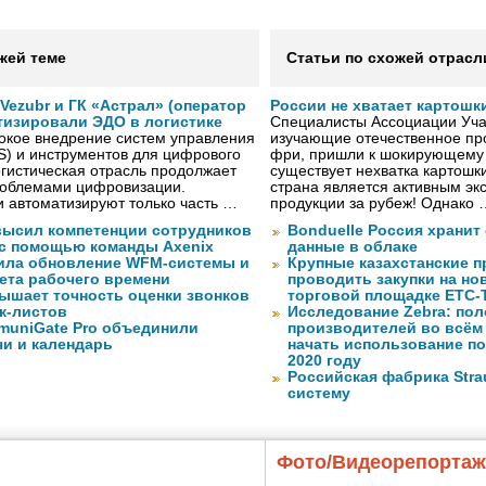
жей теме
Статьи по схожей отрасл
ezubr и ГК «Астрал» (оператор
России не хватает картошк
тизировали ЭДО в логистике
Специалисты Ассоциации Учас
окое внедрение систем управления
изучающие отечественное пр
S) и инструментов для цифрового
фри, пришли к шокирующему 
гистическая отрасль продолжает
существует нехватка картошки
проблемами цифровизации.
страна является активным эк
 автоматизируют только часть …
продукции за рубеж! Однако 
высил компетенции сотрудников
Bonduelle Россия хранит
 с помощью команды Axenix
данные в облаке
ила обновление WFM-системы и
Крупные казахстанские 
ета рабочего времени
проводить закупки на но
ышает точность оценки звонков
торговой площадке ЕТС-
к-листов
Исследование Zebra: по
muniGate Pro объединили
производителей во всём
чи и календарь
начать использование п
2020 году
Российская фабрика Str
систему
Фото/Видеорепорта