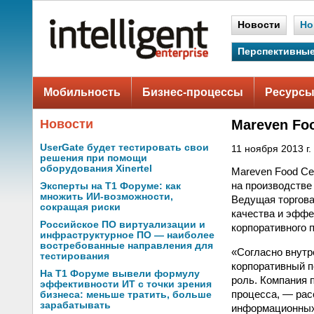
Новости
Но
Перспективные
Мобильность
Бизнес-процессы
Ресурсы
Новости
Mareven Fo
UserGate будет тестировать свои
11 ноября 2013 г.
решения при помощи
оборудования Xinertel
Mareven Food Ce
на производстве
Эксперты на Т1 Форуме: как
множить ИИ-возможности,
Ведущая торгова
сокращая риски
качества и эффе
Российское ПО виртуализации и
корпоративного п
инфраструктурное ПО — наиболее
востребованные направления для
«Согласно внутр
тестирования
корпоративный п
На Т1 Форуме вывели формулу
роль. Компания 
эффективности ИТ с точки зрения
процесса, — рас
бизнеса: меньше тратить, больше
зарабатывать
информационных 