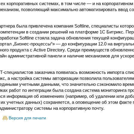
сех корпоративных системах, в том числе — и на корпоративном
еханизм, позволяющий максимально автоматизировать ввод со
артнера была привлечена компания Softline, специалисты котор
компетенции в создании решений на платформе 1С Битрикс. Пе
зработки Softline стояла задача обновления текущей конфигура
ортал „Бизнес-процессы“» — до конфигурации 12.0 на виртуаль
ного продукта с Active Directory. Среди преимуществ обновлен
йн административной панели и наличие механизмов для ускоре
ИТ-специалистов заказчика появилась возможность импорта спи
икс, а настройка системы авторизации позволила пользователя
едиными учетными данными, что значительно сэкономило время
амках работ по интеграции была создана система мониторинга п
вся информация об изменениях (например, об удалении или доб
 их учетных данных) сохраняется, а оповещение об этом факте 
администратору системы на корпоративную почту.
Версия для печати