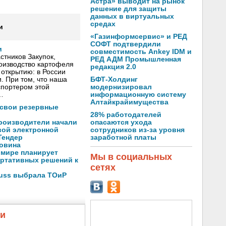
Астра» выводит на рынок
решение для защиты
данных в виртуальных
средах
и
«Газинформсервис» и РЕД
СОФТ подтвердили
и
совместимость Ankey IDM и
тников Закупок,
РЕД АДМ Промышленная
оизводство картофеля
редакция 2.0
открытию: в России
БФТ-Холдинг
. При том, что наша
модернизировал
спортером этой
информационную систему
…
Алтайкрайимущества
 свои резервные
28% работодателей
опасаются ухода
производители начали
сотрудников из-за уровня
вой электронной
заработной платы
Тендер
ловина
 мире планирует
Мы в социальных
ортативных решений к
сетях
auss выбрала ТОиР
жи