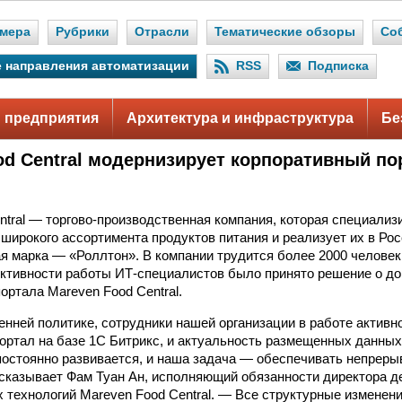
мера
Рубрики
Отрасли
Тематические обзоры
Со
 направления автоматизации
RSS
Подписка
 предприятия
Архитектура и инфраструктура
Бе
od Central модернизирует корпоративный по
ntral — торгово-производственная компания, которая специализ
 широкого ассортимента продуктов питания и реализует их в Рос
я марка — «Роллтон». В компании трудится более 2000 челове
ктивности работы ИТ-специалистов было принято решение о до
ортала Mareven Food Central.
енней политике, сотрудники нашей организации в работе активн
ортал на базе 1С Битрикс, и актуальность размещенных данных
постоянно развивается, и наша задача — обеспечивать непреры
сказывает Фам Туан Ан, исполняющий обязанности директора д
технологий Mareven Food Central. — Все структурные изменен