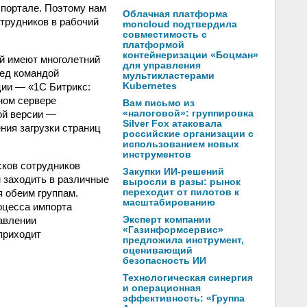
 портале. Поэтому нам
Облачная платформа
трудников в рабочий
moncloud подтвердила
совместимость с
платформой
контейнеризации «Боцман»
ой имеют многолетний
для управления
ред командой
мультикластерами
ции — «1С Битрикс:
Kubernetes
ном сервере
Вам письмо из
ной версии —
«налоговой»: группировка
Silver Fox атаковала
ния загрузки страниц
российские организации с
использованием новых
инструментов
сков сотрудников
Закупки ИИ-решений
м заходить в различные
выросли в разы: рынок
 обеим группам.
переходит от пилотов к
масштабированию
роцесса импорта
авлении
Эксперт компании
«Газинформсервис»
приходит
предложила инструмент,
оценивающий
безопасность ИИ
Технологическая синергия
и операционная
эффективность: «Группа