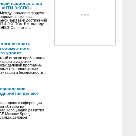
ущей национальной
и «НТИ ЭКСПО»
V Международного форума
нопром» состоялась
ьной выставки достижений
«НТИ ЭКСПО». В этом году
И ЭКСПО» — это …
 организовать
я совместного
го уровня
глый стол по проблемам и
зации в условиях
мках деловой программы
вные технологические
тизации и безопасности …
управлению
едприятия делают
ународная конференция
ми «Ставка на
инар Ассоциации развития
CE Moscow Spring
рамках деловой