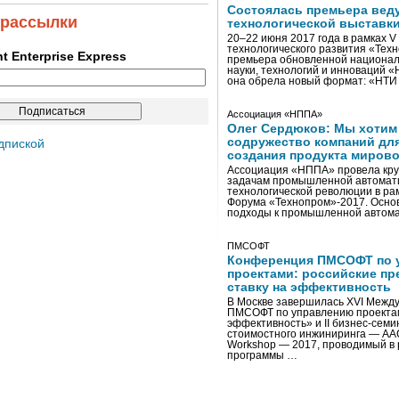
Состоялась премьера вед
 рассылки
технологической выставк
20–22 июня 2017 года в рамках 
технологического развития «Тех
ent Enterprise Express
премьера обновленной национал
науки, технологий и инноваций 
она обрела новый формат: «НТ
Ассоциация «НППА»
Олег Сердюков: Мы хотим
содружество компаний дл
дпиской
создания продукта мирово
Ассоциация «НППА» провела кру
задачам промышленной автомати
технологической революции в ра
Форума «Технопром»-2017. Осно
подходы к промышленной автома
ПМСОФТ
Конференция ПМСОФТ по 
проектами: российские пр
ставку на эффективность
В Москве завершилась XVI Межд
ПМСОФТ по управлению проекта
эффективность» и II бизнес-сем
стоимостного инжиниринга — AA
Workshop — 2017, проводимый в 
программы …