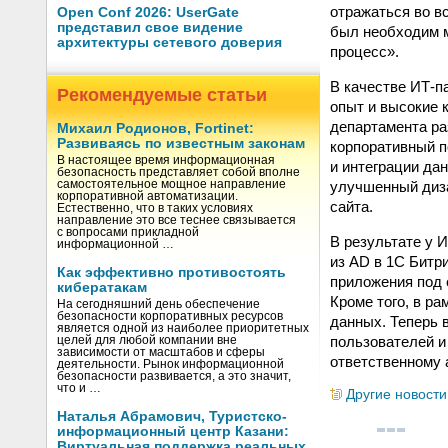
отражаться во в
Open Conf 2026: UserGate
представил свое видение
был необходим м
архитектуры сетевого доверия
процесс».
В качестве ИТ-п
Рекомендуемые статьи
опыт и высокие 
департамента ра
Михаил Родионов, Fortinet:
Развиваясь по известным законам
корпоративный п
В настоящее время информационная
и интеграции дан
безопасность представляет собой вполне
улучшенный диза
самостоятельное мощное направление
корпоративной автоматизации.
сайта.
Естественно, что в таких условиях
направление это все теснее связывается
с вопросами прикладной
В результате у 
информационной …
из AD в 1С Битр
Как эффективно противостоять
приложения под 
кибератакам
Кроме того, в р
На сегодняшний день обеспечение
безопасности корпоративных ресурсов
данных. Теперь 
является одной из наиболее приоритетных
пользователей и
целей для любой компании вне
зависимости от масштабов и сферы
ответственному 
деятельности. Рынок информационной
безопасности развивается, а это значит,
что и …
Другие новости
Наталья Абрамович, Туристско-
информационный центр Казани:
Виртуальная поддержка реальных