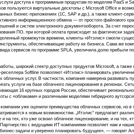
услуги доступа к программным продуктам по моделям PaaS и 
ков пользуются виртуальные десктопы с Microsoft Office и возм
анных бизнес-приложениях (1С, SAP и др.), а также клиент-сер
ктивного информационного обмена — от простого файлового хр
ешений и систем электронного документооборота. За счет пере
ования ПО, при которой оплата происходит за фактически заде
деленный промежуток времени, клиенты «Итэлис» смогли сущес
инструменты, обеспечивающие работу их бизнеса. Сама же комп
 вида сервисов по программе SPLA, увеличила долю прибыли п
работы, широкий спектр доступных продуктов Microsoft, а также
реселлера Softline позволяют «Итэлис» планировать увеличен
 облачных услуг. В частности, компания намерена развивать 
игать услуги на базе облачного лицензирования в регионах. Сет
ывающая 16 крупных городов России, обеспечивает региональн
оты с «облаками» и различными моделями гибридного аутсорси
 компании уже оценили преимущества облачных сервисов, но в 
атриваются к новым возможностям. „Итэлис“ предлагает различ
и на тех, кто уже освоил облачное лицензирование, и на тех, к
. Партнерство с ведущими ИТ-компаниями позволяет нам и наш
бизнес-задачи и уверенно планировать будущее», — говорит Ал