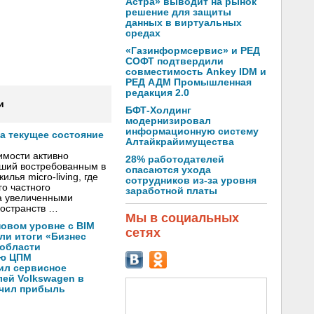
Астра» выводит на рынок
решение для защиты
данных в виртуальных
средах
«Газинформсервис» и РЕД
СОФТ подтвердили
совместимость Ankey IDM и
РЕД АДМ Промышленная
редакция 2.0
и
БФТ-Холдинг
модернизировал
информационную систему
а текущее состояние
Алтайкрайимущества
имости активно
28% работодателей
вший востребованным в
опасаются ухода
лья micro-living, где
сотрудников из-за уровня
о частного
заработной платы
а увеличенными
остранств …
Мы в социальных
новом уровне с BIM
сетях
ли итоги «Бизнес
 области
ую ЦПМ
ил сервисное
ей Volkswagen в
ичил прибыль