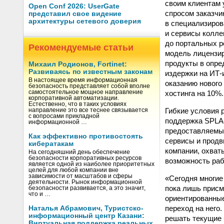
своим клиентам 
Open Conf 2026: UserGate
спросом заказчи
представил свое видение
архитектуры сетевого доверия
в специализиров
и сервисы колле
до портальных р
Рекомендуемые статьи
модель лицензир
продукты в опре
Михаил Родионов, Fortinet:
Развиваясь по известным законам
издержки на ИТ-
В настоящее время информационная
оказанию нового
безопасность представляет собой вполне
хостинга на 10%.
самостоятельное мощное направление
корпоративной автоматизации.
Естественно, что в таких условиях
Гибкие условия 
направление это все теснее связывается
с вопросами прикладной
поддержка SPLA-
информационной …
предоставляемых
Как эффективно противостоять
сервисы и продв
кибератакам
компании, охват
На сегодняшний день обеспечение
безопасности корпоративных ресурсов
возможность раб
является одной из наиболее приоритетных
целей для любой компании вне
зависимости от масштабов и сферы
«Сегодня многие
деятельности. Рынок информационной
пока лишь присм
безопасности развивается, а это значит,
что и …
ориентированные 
переход на него
Наталья Абрамович, Туристско-
информационный центр Казани:
решать текущие 
Виртуальная поддержка реальных