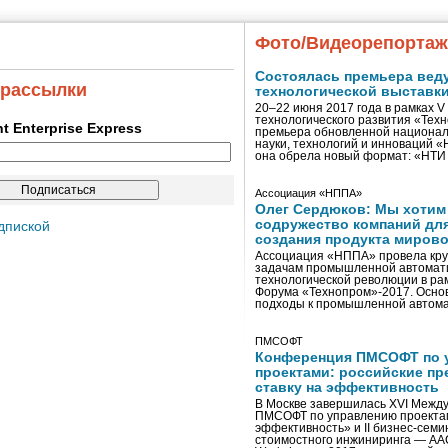
Фото/Видеорепорта
Состоялась премьера вед
 рассылки
технологической выставк
20–22 июня 2017 года в рамках 
технологического развития «Тех
ent Enterprise Express
премьера обновленной национал
науки, технологий и инноваций 
она обрела новый формат: «НТ
Ассоциация «НППА»
Олег Сердюков: Мы хотим
содружество компаний дл
дпиской
создания продукта мирово
Ассоциация «НППА» провела кру
задачам промышленной автомати
технологической революции в ра
Форума «Технопром»-2017. Осно
подходы к промышленной автома
ПМСОФТ
Конференция ПМСОФТ по 
проектами: российские пр
ставку на эффективность
В Москве завершилась XVI Межд
ПМСОФТ по управлению проекта
эффективность» и II бизнес-сем
стоимостного инжиниринга — AA