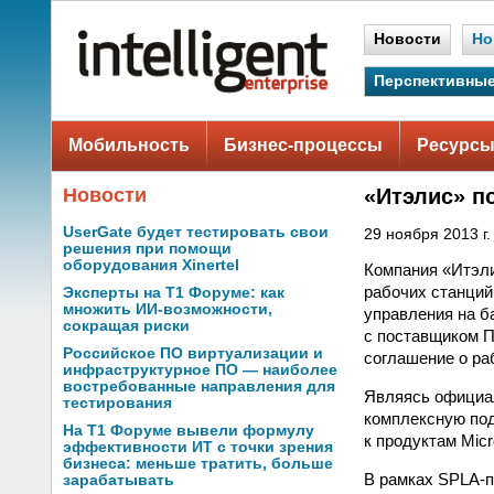
Новости
Но
Перспективные
Мобильность
Бизнес-процессы
Ресурсы
Новости
«Итэлис» п
UserGate будет тестировать свои
29 ноября 2013 г.
решения при помощи
оборудования Xinertel
Компания «Итэли
рабочих станций
Эксперты на Т1 Форуме: как
множить ИИ-возможности,
управления на б
сокращая риски
с поставщиком П
Российское ПО виртуализации и
соглашение о ра
инфраструктурное ПО — наиболее
востребованные направления для
Являясь официал
тестирования
комплексную под
На Т1 Форуме вывели формулу
к продуктам Micr
эффективности ИТ с точки зрения
бизнеса: меньше тратить, больше
В рамках SPLA-п
зарабатывать