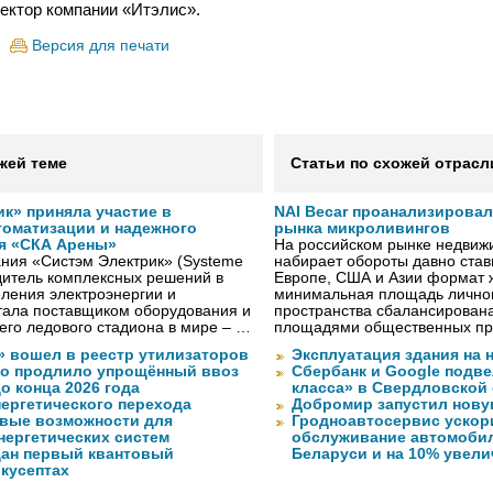
ектор компании «Итэлис».
Версия для печати
жей теме
Статьи по схожей отрасл
к» приняла участие в
NAI Becar проанализировал
томатизации и надежного
рынка микроливингов
я «СКА Арены»
На российском рынке недвиж
ния «Систэм Электрик» (Systeme
набирает обороты давно ста
водитель комплексных решений в
Европе, США и Азии формат жи
ления электроэнергии и
минимальная площадь личног
тала поставщиком оборудования и
пространства сбалансирован
го ледового стадиона в мире – …
площадями общественных пр
» вошел в реестр утилизаторов
Эксплуатация здания на 
о продлило упрощённый ввоз
Сбербанк и Google подве
о конца 2026 года
класса» в Свердловской
нергетического перехода
Добромир запустил нов
вые возможности для
Гродноавтосервис ускор
нергетических систем
обслуживание автомобил
дан первый квантовый
Беларуси и на 10% увел
 кусептах