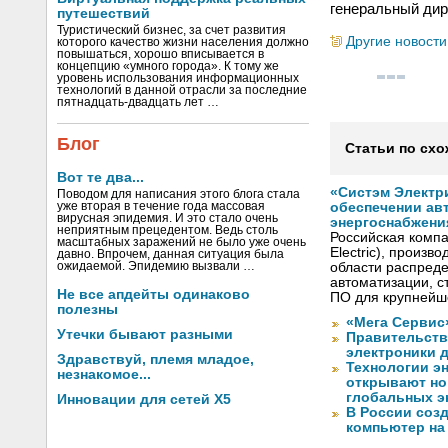
генеральный дир
путешествий
Туристический бизнес, за счет развития
Другие новости
которого качество жизни населения должно
повышаться, хорошо вписывается в
концепцию «умного города». К тому же
уровень использования информационных
технологий в данной отрасли за последние
пятнадцать-двадцать лет …
Блог
Статьи по схо
Вот те два...
«Систэм Электри
Поводом для написания этого блога стала
уже вторая в течение года массовая
обеспечении ав
вирусная эпидемия. И это стало очень
энергоснабжени
неприятным прецедентом. Ведь столь
Российская компа
масштабных заражений не было уже очень
Electric), произ
давно. Впрочем, данная ситуация была
ожидаемой. Эпидемию вызвали …
области распреде
автоматизации, с
Не все апдейты одинаково
ПО для крупнейше
полезны
«Мега Сервис
Утечки бывают разными
Правительств
электроники д
Здравствуй, племя младое,
Технологии э
незнакомое...
открывают но
глобальных э
Инновации для сетей X5
В России соз
компьютер на