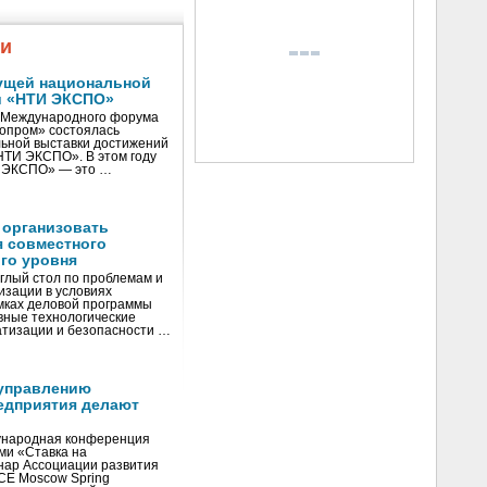
жи
ущей национальной
и «НТИ ЭКСПО»
V Международного форума
нопром» состоялась
ьной выставки достижений
«НТИ ЭКСПО». В этом году
И ЭКСПО» — это …
 организовать
я совместного
го уровня
глый стол по проблемам и
зации в условиях
мках деловой программы
вные технологические
тизации и безопасности …
управлению
едприятия делают
ународная конференция
ми «Ставка на
инар Ассоциации развития
CE Moscow Spring