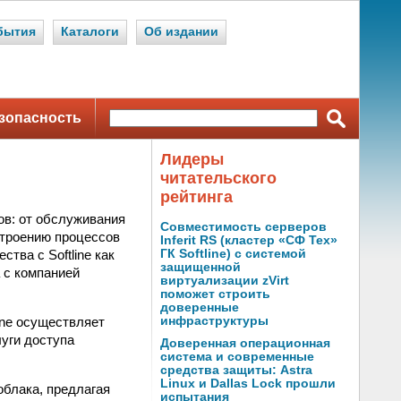
бытия
Каталоги
Об издании
зопасность
Лидеры
читательского
рейтинга
ов: от обслуживания
Совместимость серверов
строению процессов
Inferit RS (кластер «СФ Тех»
тва с Softline как
ГК Softline) с системой
защищенной
 с компанией
виртуализации zVirt
поможет строить
доверенные
ine осуществляет
инфраструктуры
уги доступа
Доверенная операционная
система и современные
средства защиты: Astra
Linux и Dallas Lock прошли
блака, предлагая
испытания