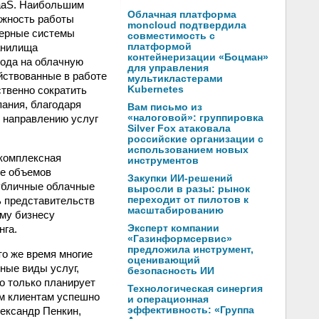
SaaS. Наибольшим
Облачная платформа
ожность работы
moncloud подтвердила
верные системы
совместимость с
анилища
платформой
контейнеризации «Боцман»
хода на облачную
для управления
йствованные в работе
мультикластерами
твенно сократить
Kubernetes
ания, благодаря
Вам письмо из
о направлению услуг
«налоговой»: группировка
Silver Fox атаковала
российские организации с
использованием новых
 комплексная
инструментов
ие объемов
Закупки ИИ-решений
публичные облачные
выросли в разы: рынок
ь представительств
переходит от пилотов к
масштабированию
ому бизнесу
нга.
Эксперт компании
«Газинформсервис»
предложила инструмент,
то же время многие
оценивающий
ные виды услуг,
безопасность ИИ
то только планирует
Технологическая синергия
им клиентам успешно
и операционная
ександр Пенкин,
эффективность: «Группа