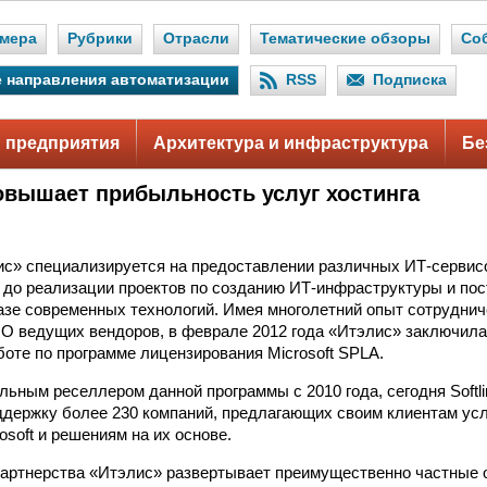
мера
Рубрики
Отрасли
Тематические обзоры
Со
 направления автоматизации
RSS
Подписка
 предприятия
Архитектура и инфраструктура
Бе
овышает прибыльность услуг хостинга
с» специализируется на предоставлении различных ИТ-сервис
 до реализации проектов по созданию ИТ-инфраструктуры и по
азе современных технологий. Имея многолетний опыт сотрудничес
О ведущих вендоров, в феврале 2012 года «Итэлис» заключила
боте по программе лицензирования Microsoft SPLA.
ьным реселлером данной программы с 2010 года, сегодня Softl
держку более 230 компаний, предлагающих своим клиентам усл
osoft и решениям на их основе.
артнерства «Итэлис» развертывает преимущественно частные о