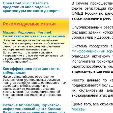
В случае происшестви
Open Conf 2026: UserGate
представил свое видение
факте регистрации пр
архитектуры сетевого доверия
ОМВД России по райо
также приведен в реес
Рекомендуемые статьи
Опубликованный реест
фасадах зданий, кото
Михаил Родионов, Fortinet:
Развиваясь по известным законам
уборки улиц и дворов,
В настоящее время информационная
безопасность представляет собой вполне
Система городского 
самостоятельное мощное направление
корпоративной автоматизации.
«Информационный горо
Естественно, что в таких условиях
благодаря активному 
направление это все теснее связывается
с вопросами прикладной
Исполнители госконтр
информационной …
работоспособность кам
Как эффективно противостоять
видеокамер в Единый ц
кибератакам
На сегодняшний день обеспечение
Реестр данных по ка
безопасности корпоративных ресурсов
является одной из наиболее приоритетных
поддерживается больш
целей для любой компании вне
зависимости от масштабов и сферы
их онлайновыми ана
деятельности. Рынок информационной
тиражирования этих дан
безопасности развивается, а это значит,
что и …
Кроме того, все объек
Наталья Абрамович, Туристско-
Москвы
.
информационный центр Казани:
Виртуальная поддержка реальных