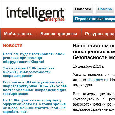
Новости
Номера
Перспективные напр
Мобильность
Бизнес-процессы
Ресурсы пред
Новости
На столичном п
оснащенных ка
UserGate будет тестировать свои
безопасности м
решения при помощи
оборудования Xinertel
16 декабря 2013 г.
Эксперты на Т1 Форуме: как
множить ИИ-возможности,
Узнать, включен ли в
сокращая риски
данных
data.mos.ru
. Н
Российское ПО виртуализации и
подъездов.
инфраструктурное ПО — наиболее
востребованные направления для
Все камеры цветные,
тестирования
круглосуточно в ре
На Т1 Форуме вывели формулу
высокотехнологичное 
эффективности ИТ с точки зрения
бизнеса: меньше тратить, больше
надёжное хранение архи
зарабатывать