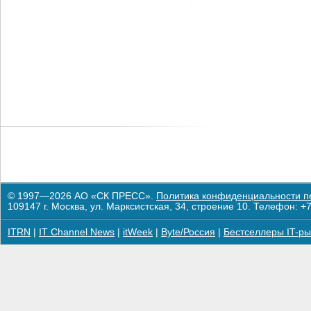
© 1997—2026 АО «СК ПРЕСС».
Политика конфиденциальности п
109147 г. Москва, ул. Марксистская, 34, строение 10. Телефон: +7
ITRN
|
IT Channel News
|
itWeek
|
Byte/Россия
|
Бестселлеры IT-ры