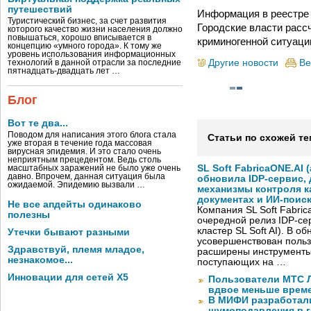
путешествий
Информация в реестре 
Туристический бизнес, за счет развития
Городские власти расс
которого качество жизни населения должно
повышаться, хорошо вписывается в
криминогенной ситуаци
концепцию «умного города». К тому же
уровень использования информационных
Другие новости
Ве
технологий в данной отрасли за последние
пятнадцать-двадцать лет …
Блог
Вот те два...
Поводом для написания этого блога стала
Статьи по схожей те
уже вторая в течение года массовая
вирусная эпидемия. И это стало очень
неприятным прецедентом. Ведь столь
SL Soft FabricaONE.AI (
масштабных заражений не было уже очень
давно. Впрочем, данная ситуация была
обновила IDP-сервис,
ожидаемой. Эпидемию вызвали …
механизмы контроля к
документах и ИИ-поис
Не все апдейты одинаково
Компания SL Soft Fabri
полезны
очередной релиз IDP-сер
кластер SL Soft AI). В о
Утечки бывают разными
усовершенствован польз
Здравствуй, племя младое,
расширены инструменты
незнакомое...
поступающих на …
Инновации для сетей X5
Пользователи МТС Л
вдвое меньше време
В МИФИ разработал
шумоподавления в 