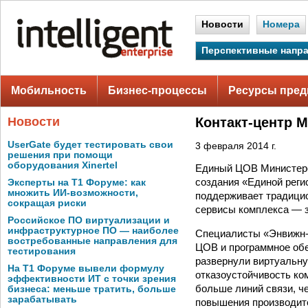
Новости
Номера
Перспективные напр
Мобильность
Бизнес-процессы
Ресурсы пред
Новости
Контакт-центр 
UserGate будет тестировать свои
3 февраля 2014 г.
решения при помощи
оборудования Xinertel
Единый ЦОВ Министерст
создания «Единой реги
Эксперты на Т1 Форуме: как
множить ИИ-возможности,
поддерживает традицио
сокращая риски
сервисы комплекса — з
Российское ПО виртуализации и
инфраструктурное ПО — наиболее
Специалисты «Энвижн-С
востребованные направления для
ЦОВ и программное обес
тестирования
развернули виртуальну
На Т1 Форуме вывели формулу
отказоустойчивость ко
эффективности ИТ с точки зрения
больше линий связи, ч
бизнеса: меньше тратить, больше
зарабатывать
повышения производит