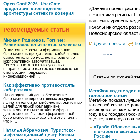
Open Conf 2026: UserGate
«Данный проект расшир
представил свое видение
архитектуры сетевого доверия
с жителями региона. П
повысить уровень меди
начальник отдела разв
Рекомендуемые статьи
Новосибирской области
Михаил Родионов, Fortinet:
Другие новости
Ве
Развиваясь по известным законам
В настоящее время информационная
безопасность представляет собой вполне
самостоятельное мощное направление
корпоративной автоматизации.
Естественно, что в таких условиях
направление это все теснее связывается
с вопросами прикладной
информационной …
Статьи по схожей те
Как эффективно противостоять
кибератакам
МегаФон подтвердил в
На сегодняшний день обеспечение
голосовой связи
безопасности корпоративных ресурсов
МегаФон показал лучшие
является одной из наиболее приоритетных
голосовой связи в стран
целей для любой компании вне
исследование компании
зависимости от масштабов и сферы
деятельности. Рынок информационной
году в 82 городах Росси
безопасности развивается, а это значит,
оценке, в которую вошл
что и …
«Турбо Облако» выя
Наталья Абрамович, Туристско-
в скорости скачива
информационный центр Казани:
России
Виртуальная поддержка реальных