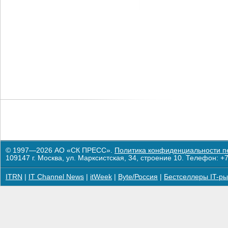
© 1997—2026 АО «СК ПРЕСС».
Политика конфиденциальности п
109147 г. Москва, ул. Марксистская, 34, строение 10. Телефон: +7
ITRN
|
IT Channel News
|
itWeek
|
Byte/Россия
|
Бестселлеры IT-ры