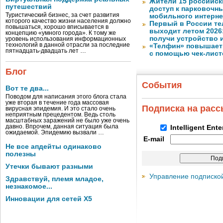
Жители 15 российск
путешествий
доступ к парковочн
Туристический бизнес, за счет развития
мобильного интерне
которого качество жизни населения должно
Первый в России те
повышаться, хорошо вписывается в
выходит летом 2026
концепцию «умного города». К тому же
получи устройство 
уровень использования информационных
технологий в данной отрасли за последние
«Телфин» повышает 
пятнадцать-двадцать лет …
с помощью чек-лист
Блог
События
Вот те два...
Поводом для написания этого блога стала
уже вторая в течение года массовая
Подписка на рас
вирусная эпидемия. И это стало очень
неприятным прецедентом. Ведь столь
масштабных заражений не было уже очень
давно. Впрочем, данная ситуация была
Intelligent Ent
ожидаемой. Эпидемию вызвали …
E-mail
Не все апдейты одинаково
полезны
Утечки бывают разными
Управление подписко
Здравствуй, племя младое,
незнакомое...
Инновации для сетей X5