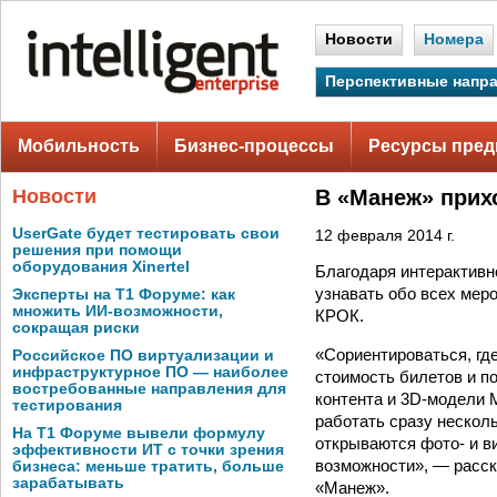
Новости
Номера
Перспективные напр
Мобильность
Бизнес-процессы
Ресурсы пред
Новости
В «Манеж» прих
UserGate будет тестировать свои
12 февраля 2014 г.
решения при помощи
оборудования Xinertel
Благодаря интерактивн
узнавать обо всех мер
Эксперты на Т1 Форуме: как
множить ИИ-возможности,
КРОК.
сокращая риски
«Сориентироваться, где
Российское ПО виртуализации и
инфраструктурное ПО — наиболее
стоимость билетов и 
востребованные направления для
контента и 3D-модели 
тестирования
работать сразу нескол
На Т1 Форуме вывели формулу
открываются фото- и в
эффективности ИТ с точки зрения
возможности», — расск
бизнеса: меньше тратить, больше
зарабатывать
«Манеж».