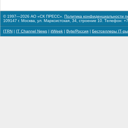
© 1997—2026 АО «СК ПРЕСС».
Политика конфиденциальности п
109147 г. Москва, ул. Марксистская, 34, строение 10. Телефон: +7
ITRN
|
IT Channel News
|
itWeek
|
Byte/Россия
|
Бестселлеры IT-ры