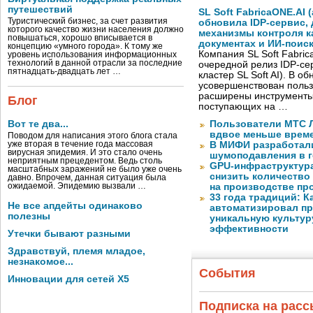
путешествий
SL Soft FabricaONE.AI (
Туристический бизнес, за счет развития
обновила IDP-сервис,
которого качество жизни населения должно
механизмы контроля к
повышаться, хорошо вписывается в
документах и ИИ-поис
концепцию «умного города». К тому же
Компания SL Soft Fabri
уровень использования информационных
технологий в данной отрасли за последние
очередной релиз IDP-сер
пятнадцать-двадцать лет …
кластер SL Soft AI). В о
усовершенствован польз
расширены инструменты
Блог
поступающих на …
Вот те два...
Пользователи МТС Л
вдвое меньше време
Поводом для написания этого блога стала
уже вторая в течение года массовая
В МИФИ разработал
вирусная эпидемия. И это стало очень
шумоподавления в 
неприятным прецедентом. Ведь столь
GPU-инфраструктур
масштабных заражений не было уже очень
снизить количество
давно. Впрочем, данная ситуация была
ожидаемой. Эпидемию вызвали …
на производстве п
33 года традиций: К
Не все апдейты одинаково
автоматизировал пр
полезны
уникальную культуру
эффективности
Утечки бывают разными
Здравствуй, племя младое,
незнакомое...
События
Инновации для сетей X5
Подписка на рас