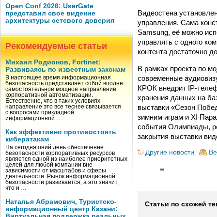
Open Conf 2026: UserGate
Видеостена установлен
представил свое видение
архитектуры сетевого доверия
управления. Сама кон
Samsung, её можно исп
управлять с одного ко
Рекомендуемые статьи
контента достаточно до
Михаил Родионов, Fortinet:
В рамках проекта по 
Развиваясь по известным законам
современные аудиовизу
В настоящее время информационная
безопасность представляет собой вполне
КРОК внедрит IP-теле
самостоятельное мощное направление
корпоративной автоматизации.
хранения данных на ба
Естественно, что в таких условиях
выставки «Сезон Побед
направление это все теснее связывается
с вопросами прикладной
зимним играм и XI Пар
информационной …
события Олимпиады, ре
Как эффективно противостоять
закрытия выставки вид
кибератакам
На сегодняшний день обеспечение
Другие новости
Ве
безопасности корпоративных ресурсов
является одной из наиболее приоритетных
целей для любой компании вне
зависимости от масштабов и сферы
деятельности. Рынок информационной
безопасности развивается, а это значит,
что и …
Наталья Абрамович, Туристско-
Статьи по схожей те
информационный центр Казани:
Виртуальная поддержка реальных