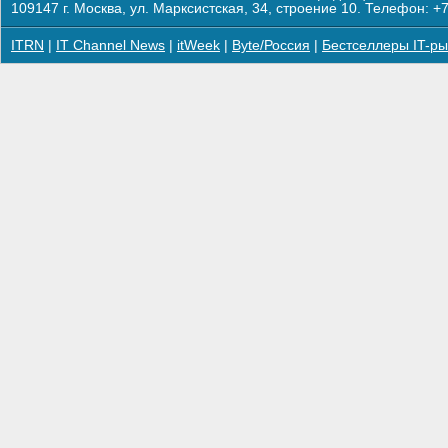
109147 г. Москва, ул. Марксистская, 34, строение 10. Телефон: +7
ITRN
|
IT Channel News
|
itWeek
|
Byte/Россия
|
Бестселлеры IT-ры