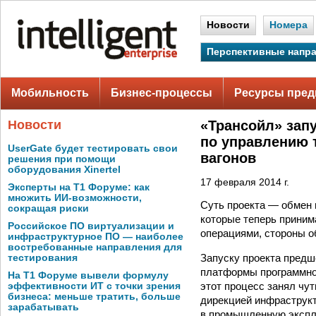
Новости
Номера
Перспективные напр
Мобильность
Бизнес-процессы
Ресурсы пред
Новости
«Трансойл» зап
по управлению 
UserGate будет тестировать свои
вагонов
решения при помощи
оборудования Xinertel
17 февраля 2014 г.
Эксперты на Т1 Форуме: как
множить ИИ-возможности,
Суть проекта — обмен
сокращая риски
которые теперь приним
Российское ПО виртуализации и
операциями, стороны 
инфраструктурное ПО — наиболее
востребованные направления для
Запуску проекта предш
тестирования
платформы программног
На Т1 Форуме вывели формулу
этот процесс занял чу
эффективности ИТ с точки зрения
бизнеса: меньше тратить, больше
дирекцией инфраструк
зарабатывать
в промышленную экспл