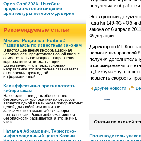
Open Conf 2026: UserGate
получения и обработки
представил свое видение
архитектуры сетевого доверия
Электронный документо
года № 149-ФЗ «Об ин
закона от 6 апреля 20
Рекомендуемые статьи
Федерации.
Михаил Родионов, Fortinet:
Развиваясь по известным законам
Директор по ИТ Констан
В настоящее время информационная
нормативно-правовой б
безопасность представляет собой вполне
самостоятельное мощное направление
получил дополнительну
корпоративной автоматизации.
и формирования отчетн
Естественно, что в таких условиях
направление это все теснее связывается
в „безбумажную плоско
с вопросами прикладной
информационной …
повысить скорость про
Как эффективно противостоять
Другие новости
Ве
кибератакам
На сегодняшний день обеспечение
безопасности корпоративных ресурсов
является одной из наиболее приоритетных
целей для любой компании вне
зависимости от масштабов и сферы
деятельности. Рынок информационной
безопасности развивается, а это значит,
Статьи по схожей те
что и …
Наталья Абрамович, Туристско-
информационный центр Казани:
Производитель упако
Виртуальная поддержка реальных
автоматизировал кад