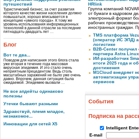
путешествий
HRlink
Группа компаний NOVAR
Туристический бизнес, за счет развития
которого качество жизни населения должно
от бумаги в кадровом д
повышаться, хорошо вписывается в
электронный формат бол
концепцию «умного города». К тому же
рабочих производствен
уровень использования информационных
иностранных граждан. П
технологий в данной отрасли за последние
пятнадцать-двадцать лет …
TMS платформа Vezu
(оператор ИС ЭПД) 
Блог
логистике
B2B-Center получил 
партнера Astra Linux
Вот те два...
ИИ-разработчик Sma
Поводом для написания этого блога стала
итоги 2025 года и 
уже вторая в течение года массовая
достижения
вирусная эпидемия. И это стало очень
неприятным прецедентом. Ведь столь
M1Cloud внедряет н
масштабных заражений не было уже очень
автоматизации упра
давно. Впрочем, данная ситуация была
сервисов
ожидаемой. Эпидемию вызвали …
Не все апдейты одинаково
полезны
События
Утечки бывают разными
Здравствуй, племя младое,
Подписка на рас
незнакомое...
Инновации для сетей X5
Intelligent Ent
E-mail