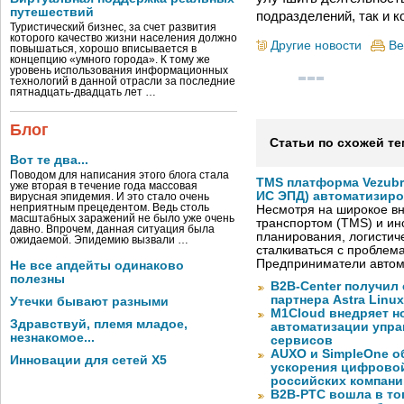
путешествий
подразделений, так и к
Туристический бизнес, за счет развития
которого качество жизни населения должно
Другие новости
Ве
повышаться, хорошо вписывается в
концепцию «умного города». К тому же
уровень использования информационных
технологий в данной отрасли за последние
пятнадцать-двадцать лет …
Блог
Статьи по схожей те
Вот те два...
Поводом для написания этого блога стала
TMS платформа Vezubr
уже вторая в течение года массовая
ИС ЭПД) автоматизиро
вирусная эпидемия. И это стало очень
неприятным прецедентом. Ведь столь
Несмотря на широкое в
масштабных заражений не было уже очень
транспортом (TMS) и ин
давно. Впрочем, данная ситуация была
планирования, логистич
ожидаемой. Эпидемию вызвали …
сталкиваться с проблем
Предприниматели автом
Не все апдейты одинаково
полезны
B2B-Center получил 
партнера Astra Linux
Утечки бывают разными
M1Cloud внедряет н
Здравствуй, племя младое,
автоматизации упра
незнакомое...
сервисов
AUXO и SimpleOne о
Инновации для сетей X5
ускорения цифрово
российских компани
B2B-РТС вошла в то