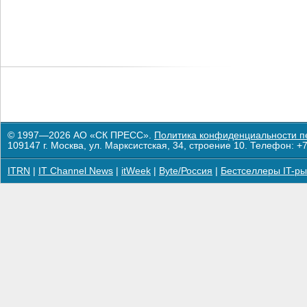
© 1997—2026 АО «СК ПРЕСС».
Политика конфиденциальности п
109147 г. Москва, ул. Марксистская, 34, строение 10. Телефон: +7
ITRN
|
IT Channel News
|
itWeek
|
Byte/Россия
|
Бестселлеры IT-ры