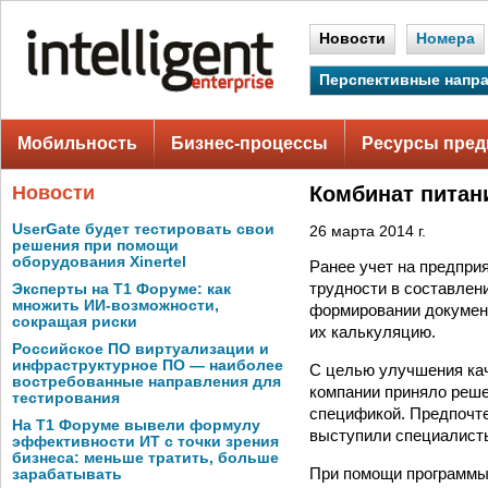
Новости
Номера
Перспективные напр
Мобильность
Бизнес-процессы
Ресурсы пред
Новости
Комбинат питан
UserGate будет тестировать свои
26 марта 2014 г.
решения при помощи
оборудования Xinertel
Ранее учет на предпри
трудности в составлен
Эксперты на Т1 Форуме: как
множить ИИ-возможности,
формировании документ
сокращая риски
их калькуляцию.
Российское ПО виртуализации и
инфраструктурное ПО — наиболее
С целью улучшения кач
востребованные направления для
компании приняло реше
тестирования
спецификой. Предпочте
На Т1 Форуме вывели формулу
выступили специалист
эффективности ИТ с точки зрения
бизнеса: меньше тратить, больше
При помощи программы
зарабатывать