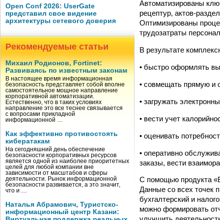
Автоматизированы ключ
Open Conf 2026: UserGate
рецептур, актов-раздел
представил свое видение
архитектуры сетевого доверия
Оптимизированы процес
трудозатраты персонал
Рекомендуемые статьи
В результате комплекс
Михаил Родионов, Fortinet:
• быстро оформлять вы
Развиваясь по известным законам
В настоящее время информационная
• совмещать прямую и 
безопасность представляет собой вполне
самостоятельное мощное направление
корпоративной автоматизации.
• загружать электронны
Естественно, что в таких условиях
направление это все теснее связывается
с вопросами прикладной
• вести учет калорийно
информационной …
Как эффективно противостоять
• оценивать потребнос
кибератакам
На сегодняшний день обеспечение
• оперативно обслужив
безопасности корпоративных ресурсов
является одной из наиболее приоритетных
заказы, вести взаимор
целей для любой компании вне
зависимости от масштабов и сферы
С помощью продукта «
деятельности. Рынок информационной
безопасности развивается, а это значит,
Данные со всех точек 
что и …
бухгалтерский и налог
Наталья Абрамович, Туристско-
можно формировать отч
информационный центр Казани:
улучшить деятельность
Виртуальная поддержка реальных