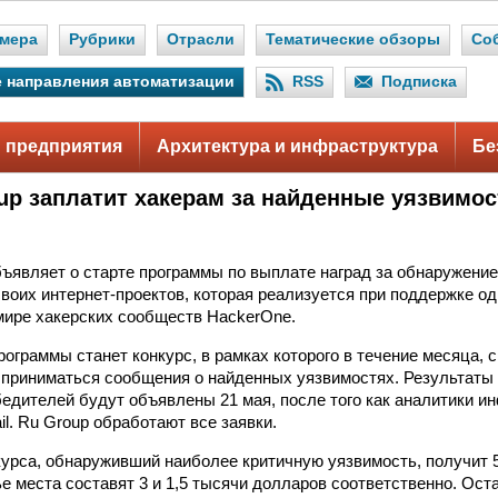
мера
Рубрики
Отрасли
Тематические обзоры
Со
 направления автоматизации
RSS
Подписка
 предприятия
Архитектура и инфраструктура
Бе
oup заплатит хакерам за найденные уязвимос
объявляет о старте программы по выплате наград за обнаружени
своих интернет-проектов, которая реализуется при поддержке од
мире хакерских сообществ HackerOne.
граммы станет конкурс, в рамках которого в течение месяца, с
т приниматься сообщения о найденных уязвимостях. Результаты 
едителей будут объявлены 21 мая, после того как аналитики 
l. Ru Group обработают все заявки.
урса, обнаруживший наиболее критичную уязвимость, получит 5
тье места составят 3 и 1,5 тысячи долларов соответственно. Ос