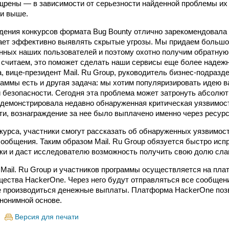
щрены — в зависимости от серьезности найденной проблемы их
 и выше.
дения конкурсов формата Bug Bounty отлично зарекомендовала 
ает эффективно выявлять скрытые угрозы. Мы придаем большо
нных наших пользователей и поэтому охотно получим обратную 
считаем, это поможет сделать наши сервисы еще более надеж
, вице-президент Mail. Ru Group, руководитель бизнес-подразде
аммы есть и другая задача: мы хотим популяризировать идею 
безопасности. Сегодня эта проблема может затронуть абсолютн
демонстрировала недавно обнаруженная критическая уязвимост
ти, вознаграждение за нее было выплачено именно через ресур
курса, участники смогут рассказать об обнаруженных уязвимос
сообщения. Таким образом Mail. Ru Group обязуется быстро ис
и и даст исследователю возможность получить свою долю сла
Mail. Ru Group и участников программы осуществляется на пла
щества HackerOne. Через него будут отправляться все сообщен
е производиться денежные выплаты. Платформа HackerOne поз
анонимной основе.
Версия для печати