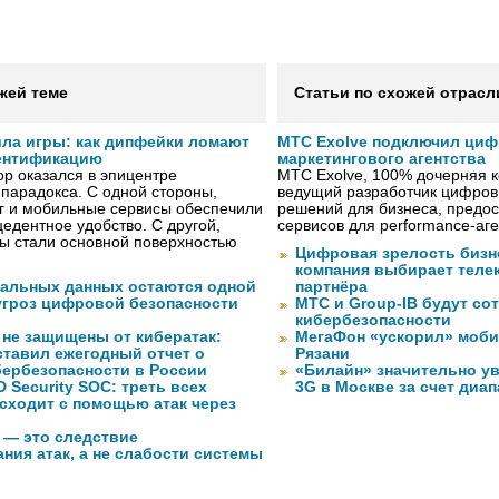
жей теме
Статьи по схожей отрасл
ила игры: как дипфейки ломают
МТС Exolve подключил ци
ентификацию
маркетингового агентства
р оказался в эпицентре
МТС Exolve, 100% дочерняя
 парадокса. С одной стороны,
ведущий разработчик цифро
г и мобильные сервисы обеспечили
решений для бизнеса, предос
едентное удобство. С другой,
сервисов для performance-аген
ы стали основной поверхностью
Цифровая зрелость бизне
компания выбирает телек
нальных данных остаются одной
партнёра
угроз цифровой безопасности
МТС и Group-IB будут со
кибербезопасности
 не защищены от кибератак:
МегаФон «ускорил» моби
ставил ежегодный отчет о
Рязани
бербезопасности в России
«Билайн» значительно ув
 Security SOC: треть всех
3G в Москве за счет диа
сходит с помощью атак через
 — это следствие
ния атак, а не слабости системы