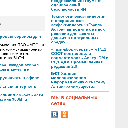
предложила инструмент,
оценивающий
безопасность ИИ
Технологическая синергия
и операционная
и
эффективность: «Группа
Астра» выводит на рынок
решение для защиты
фровые сервисы для
данных в виртуальных
средах
 компания ПАО «МТС» и
«Газинформсервис» и РЕД
вых коммуникационных
СОФТ подтвердили
тавил комплекс
совместимость Ankey IDM и
тства SibTel.
РЕД АДМ Промышленная
са: каждая вторая
редакция 2.0
ом в качестве
БФТ-Холдинг
модернизировал
трудничать в сфере
информационную систему
Алтайкрайимущества
льный интернет в
еличил емкость сети
Мы в социальных
пазона 900МГц
сетях