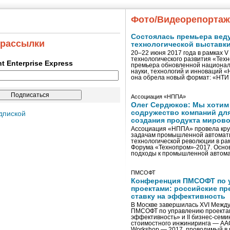
Фото/Видеорепорта
Состоялась премьера вед
 рассылки
технологической выставк
20–22 июня 2017 года в рамках 
технологического развития «Тех
ent Enterprise Express
премьера обновленной национал
науки, технологий и инноваций 
она обрела новый формат: «НТ
Ассоциация «НППА»
Олег Сердюков: Мы хотим
содружество компаний дл
дпиской
создания продукта мирово
Ассоциация «НППА» провела кру
задачам промышленной автомати
технологической революции в ра
Форума «Технопром»-2017. Осно
подходы к промышленной автома
ПМСОФТ
Конференция ПМСОФТ по 
проектами: российские пр
ставку на эффективность
В Москве завершилась XVI Межд
ПМСОФТ по управлению проекта
эффективность» и II бизнес-сем
стоимостного инжиниринга — AA
Workshop — 2017, проводимый в 