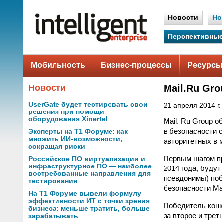
Новости
Но
Перспективные
Мобильность
Бизнес-процессы
Ресурсы
Новости
Mail.Ru Gr
UserGate будет тестировать свои
21 апреля 2014 г.
решения при помощи
оборудования Xinertel
Mail. Ru Group 
в безопасности 
Эксперты на Т1 Форуме: как
множить ИИ-возможности,
авторитетных в 
сокращая риски
Первым шагом про
Российское ПО виртуализации и
инфраструктурное ПО — наиболее
2014 года, буду
востребованные направления для
псевдонимы) поб
тестирования
безопасности Mai
На Т1 Форуме вывели формулу
эффективности ИТ с точки зрения
Победитель конк
бизнеса: меньше тратить, больше
за второе и тре
зарабатывать