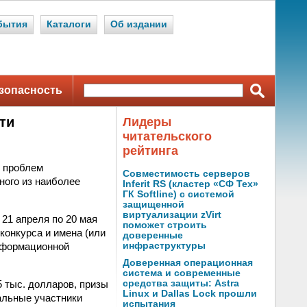
бытия
Каталоги
Об издании
зопасность
ти
Лидеры
читательского
рейтинга
е проблем
Совместимость серверов
ного из наиболее
Inferit RS (кластер «СФ Тех»
ГК Softline) с системой
защищенной
виртуализации zVirt
 21 апреля по 20 мая
поможет строить
конкурса и имена (или
доверенные
информационной
инфраструктуры
Доверенная операционная
система и современные
 тыс. долларов, призы
средства защиты: Astra
Linux и Dallas Lock прошли
тальные участники
испытания