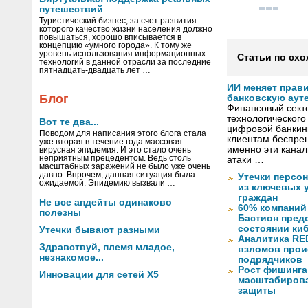
путешествий
Туристический бизнес, за счет развития
которого качество жизни населения должно
повышаться, хорошо вписывается в
концепцию «умного города». К тому же
уровень использования информационных
Статьи по схо
технологий в данной отрасли за последние
пятнадцать-двадцать лет …
ИИ меняет прав
Блог
банковскую аут
Финансовый секто
технологического
Вот те два...
цифровой банкин
Поводом для написания этого блога стала
клиентам беспрец
уже вторая в течение года массовая
именно эти канал
вирусная эпидемия. И это стало очень
неприятным прецедентом. Ведь столь
атаки …
масштабных заражений не было уже очень
давно. Впрочем, данная ситуация была
Утечки персо
ожидаемой. Эпидемию вызвали …
из ключевых 
граждан
Не все апдейты одинаково
60% компаний
полезны
Бастион пред
состоянии ки
Утечки бывают разными
Аналитика RED
Здравствуй, племя младое,
взломов прои
незнакомое...
подрядчиков
Рост фишинга
Инновации для сетей X5
масштабирова
защиты