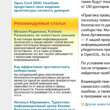
также будут поо
Open Conf 2026: UserGate
от 150 долларов
представил свое видение
архитектуры сетевого доверия
«Практика прове
поскольку помог
Рекомендуемые статьи
безопасности да
сообщества. Мы 
Михаил Родионов, Fortinet:
Анна Артамонова
Развиваясь по известным законам
— У нашей прогр
В настоящее время информационная
безопасность представляет собой вполне
информационной 
самостоятельное мощное направление
корпоративной автоматизации.
убедительно про
Естественно, что в таких условиях
в OpenSSL. Кста
направление это все теснее связывается
с вопросами прикладной
информационной …
По условиям кон
Как эффективно противостоять
после отправки 
кибератакам
найденные ошибк
На сегодняшний день обеспечение
безопасности корпоративных ресурсов
является одной из наиболее приоритетных
Взаимодействие 
целей для любой компании вне
хакерского сооб
зависимости от масштабов и сферы
деятельности. Рынок информационной
ошибках, а такж
безопасности развивается, а это значит,
что и …
в программе на 
Наталья Абрамович, Туристско-
Другие новости
информационный центр Казани:
Виртуальная поддержка реальных