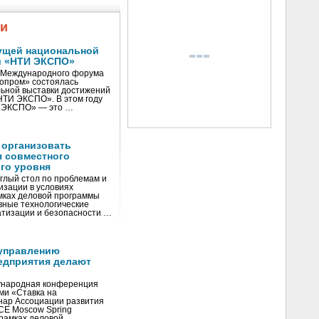
жи
ущей национальной
и «НТИ ЭКСПО»
V Международного форума
нопром» состоялась
ьной выставки достижений
«НТИ ЭКСПО». В этом году
И ЭКСПО» — это …
 организовать
я совместного
го уровня
глый стол по проблемам и
зации в условиях
мках деловой программы
вные технологические
тизации и безопасности …
управлению
едприятия делают
ународная конференция
ми «Ставка на
инар Ассоциации развития
CE Moscow Spring
рамках деловой