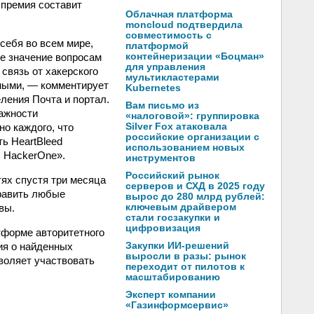
 премия составит
Облачная платформа
moncloud подтвердила
совместимость с
себя во всем мире,
платформой
е значение вопросам
контейнеризации «Боцман»
для управления
связь от хакерского
мультикластерами
ными, — комментирует
Kubernetes
ления Почта и портал.
Вам письмо из
важности
«налоговой»: группировка
о каждого, что
Silver Fox атаковала
российские организации с
ь HeartBleed
использованием новых
с HackerOne».
инструментов
Российский рынок
тях спустя три месяца
серверов и СХД в 2025 году
править любые
вырос до 280 млрд рублей:
вы.
ключевым драйвером
стали госзакупки и
цифровизация
тформе авторитетного
ия о найденных
Закупки ИИ-решений
выросли в разы: рынок
воляет участвовать
переходит от пилотов к
масштабированию
Эксперт компании
«Газинформсервис»