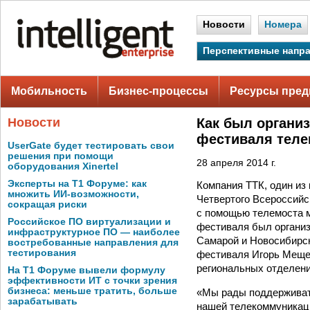
Новости
Номера
Перспективные напр
Мобильность
Бизнес-процессы
Ресурсы пред
Новости
Как был органи
фестиваля теле
UserGate будет тестировать свои
решения при помощи
28 апреля 2014 г.
оборудования Xinertel
Эксперты на Т1 Форуме: как
Компания ТТК, один из
множить ИИ-возможности,
Четвертого Всероссий
сокращая риски
с помощью телемоста м
Российское ПО виртуализации и
фестиваля был организ
инфраструктурное ПО — наиболее
Самарой и Новосибирск
востребованные направления для
тестирования
фестиваля Игорь Мещер
региональных отделени
На Т1 Форуме вывели формулу
эффективности ИТ с точки зрения
бизнеса: меньше тратить, больше
«Мы рады поддерживат
зарабатывать
нашей телекоммуникац