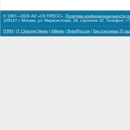
© 1997—2026 АО «СК ПРЕСС».
Политика конфиденциальности п
109147 г. Москва, ул. Марксистская, 34, строение 10. Телефон: +7
ITRN
|
IT Channel News
|
itWeek
|
Byte/Россия
|
Бестселлеры IT-ры