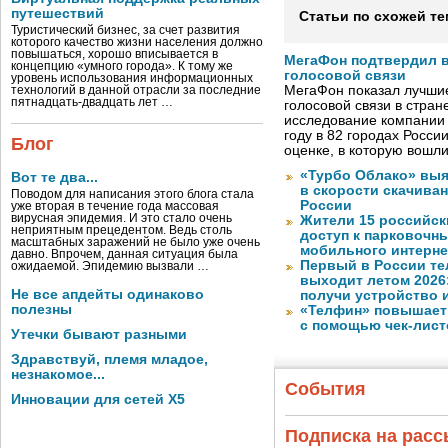
путешествий
Статьи по схожей те
Туристический бизнес, за счет развития
которого качество жизни населения должно
повышаться, хорошо вписывается в
МегаФон подтвердил в
концепцию «умного города». К тому же
голосовой связи
уровень использования информационных
МегаФон показал лучшие
технологий в данной отрасли за последние
пятнадцать-двадцать лет …
голосовой связи в стран
исследование компании
году в 82 городах Росси
Блог
оценке, в которую вошл
«Турбо Облако» выя
Вот те два...
в скорости скачива
Поводом для написания этого блога стала
России
уже вторая в течение года массовая
вирусная эпидемия. И это стало очень
Жители 15 российск
неприятным прецедентом. Ведь столь
доступ к парковочн
масштабных заражений не было уже очень
мобильного интерне
давно. Впрочем, данная ситуация была
Первый в России те
ожидаемой. Эпидемию вызвали …
выходит летом 2026
Не все апдейты одинаково
получи устройство 
полезны
«Телфин» повышает 
с помощью чек-лист
Утечки бывают разными
Здравствуй, племя младое,
незнакомое...
События
Инновации для сетей X5
Подписка на рас