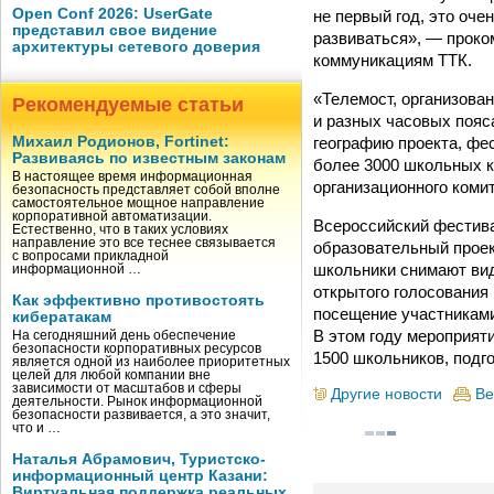
Open Conf 2026: UserGate
не первый год, это оче
представил свое видение
развиваться», — проко
архитектуры сетевого доверия
коммуникациям ТТК.
«Телемост, организова
Рекомендуемые статьи
и разных часовых пояс
географию проекта, фес
Михаил Родионов, Fortinet:
Развиваясь по известным законам
более 3000 школьных к
В настоящее время информационная
организационного коми
безопасность представляет собой вполне
самостоятельное мощное направление
корпоративной автоматизации.
Всероссийский фестив
Естественно, что в таких условиях
направление это все теснее связывается
образовательный проек
с вопросами прикладной
школьники снимают вид
информационной …
открытого голосования
Как эффективно противостоять
посещение участниками
кибератакам
В этом году мероприяти
На сегодняшний день обеспечение
безопасности корпоративных ресурсов
1500 школьников, подг
является одной из наиболее приоритетных
целей для любой компании вне
зависимости от масштабов и сферы
Другие новости
Ве
деятельности. Рынок информационной
безопасности развивается, а это значит,
что и …
Наталья Абрамович, Туристско-
информационный центр Казани:
Виртуальная поддержка реальных