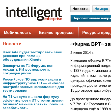
Новости
Номера
Перспективные напр
Мобильность
Бизнес-процессы
Ресурсы пред
Новости
«Фирма ВРТ» за
UserGate будет тестировать свои
2 июня 2014 г.
решения при помощи
оборудования Xinertel
Компания «Фирма ВРТ» 
информационной поддер
Эксперты на Т1 Форуме: как
множить ИИ-возможности,
с 1997 года, компания
сокращая риски
изделий, в том числе po
Российское ПО виртуализации и
центрах, офисных комп
инфраструктурное ПО — наиболее
проводит достаточно а
востребованные направления для
15 договоров дистрибу
тестирования
На Т1 Форуме вывели формулу
До проведённого внедр
эффективности ИТ с точки зрения
v.7.7»: 1C: Торговля и
бизнеса: меньше тратить, больше
зарабатывать
выпущена ещё в 1999 г