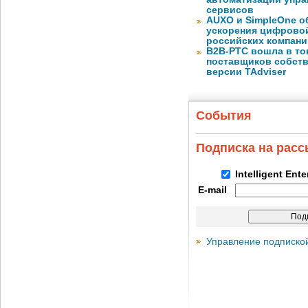
сервисов
AUXO и SimpleOne о
ускорения цифрово
российских компани
B2B-РТС вошла в то
поставщиков собст
версии TAdviser
События
Подписка на рас
Intelligent Ent
E-mail
Управление подписко