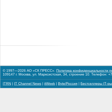
© 1997—2026 АО «СК ПРЕСС».
Политика конфиденциальности п
109147 г. Москва, ул. Марксистская, 34, строение 10. Телефон: +7
ITRN
|
IT Channel News
|
itWeek
|
Byte/Россия
|
Бестселлеры IT-ры