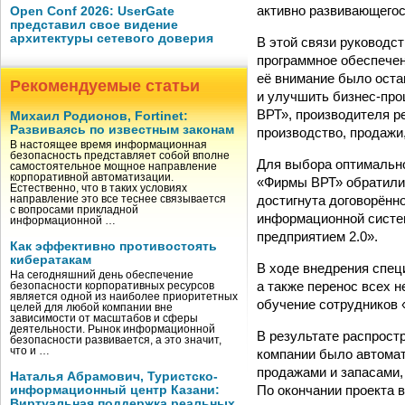
активно развивающегос
Open Conf 2026: UserGate
представил свое видение
архитектуры сетевого доверия
В этой связи руководс
программное обеспечен
её внимание было оста
Рекомендуемые статьи
и улучшить бизнес-про
ВРТ», производителя р
Михаил Родионов, Fortinet:
Развиваясь по известным законам
производство, продажи
В настоящее время информационная
безопасность представляет собой вполне
Для выбора оптимально
самостоятельное мощное направление
корпоративной автоматизации.
«Фирмы ВРТ» обратилис
Естественно, что в таких условиях
достигнута договорённ
направление это все теснее связывается
с вопросами прикладной
информационной систем
информационной …
предприятием 2.0».
Как эффективно противостоять
кибератакам
В ходе внедрения спец
На сегодняшний день обеспечение
а также перенос всех 
безопасности корпоративных ресурсов
является одной из наиболее приоритетных
обучение сотрудников 
целей для любой компании вне
зависимости от масштабов и сферы
деятельности. Рынок информационной
В результате распрост
безопасности развивается, а это значит,
что и …
компании было автомат
продажами и запасами,
Наталья Абрамович, Туристско-
По окончании проекта в
информационный центр Казани:
Виртуальная поддержка реальных