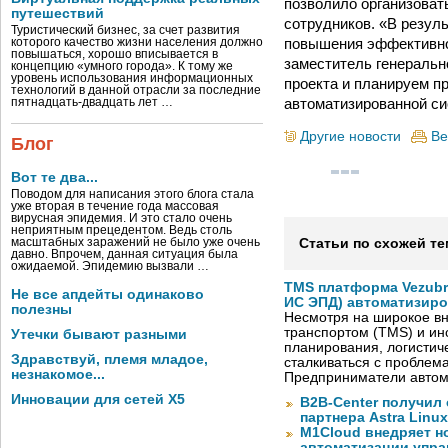
позволило организоват
путешествий
сотрудников. «В резул
Туристический бизнес, за счет развития
повышения эффективнос
которого качество жизни населения должно
повышаться, хорошо вписывается в
заместитель генеральн
концепцию «умного города». К тому же
уровень использования информационных
проекта и планируем п
технологий в данной отрасли за последние
автоматизированной с
пятнадцать-двадцать лет …
Другие новости
Ве
Блог
Вот те два...
Поводом для написания этого блога стала
уже вторая в течение года массовая
вирусная эпидемия. И это стало очень
неприятным прецедентом. Ведь столь
масштабных заражений не было уже очень
Статьи по схожей те
давно. Впрочем, данная ситуация была
ожидаемой. Эпидемию вызвали …
TMS платформа Vezubr
Не все апдейты одинаково
ИС ЭПД) автоматизиро
полезны
Несмотря на широкое в
транспортом (TMS) и ин
Утечки бывают разными
планирования, логистич
Здравствуй, племя младое,
сталкиваться с проблем
незнакомое...
Предприниматели автом
Инновации для сетей X5
B2B-Center получил 
партнера Astra Linux
M1Cloud внедряет н
автоматизации упра