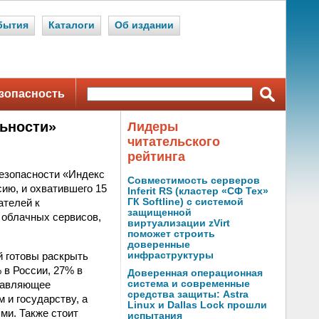
бытия
Каталоги
Об издании
зопасность
ьности»
Лидеры
читательского
рейтинга
езопасности «Индекс
Совместимость серверов
ию, и охватившего 15
Inferit RS (кластер «СФ Тех»
ателей к
ГК Softline) с системой
защищенной
 облачных сервисов,
виртуализации zVirt
поможет строить
доверенные
й готовы раскрыть
инфраструктуры
 в России, 27% в
Доверенная операционная
одавляющее
система и современные
средства защиты: Astra
 и государству, а
Linux и Dallas Lock прошли
ми. Также стоит
испытания