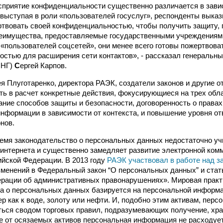
осприятие конфиденциальности существенно различается в зави
 выступая в роли «пользователей госуслуг», респонденты вык
ртвовать своей конфиденциальностью, чтобы получить защиту,
еимущества, предоставляемые государственными учреждениями
 «пользователей соцсетей», они менее всего готовы пожертвова
стью для расширения сети контактов», - рассказал генеральны
СНГ)
С
ергей Карпов.
я Плуготаренко, директора РАЭК, создатели законов и другие 
ь в расчет конкретные действия, фокусирующиеся на трех обла
ние способов защиты и безопасности, договоренность о правах
нформации в зависимости от контекста, и повышение уровня от
нов.
емя законодательство о персональных данных недостаточно у
 интернета и существенно замедляет развитие электронной ком
ийской Федерации. В 2013 году
РАЭК участвовал в работе над з
менений в Федеральный закон “О персональных данных” и стат
рации об административных правонарушениях». Мировая практ
а о персональных данных базируется на персональной информа
ер как к воде, золоту или нефти. И, подобно этим активам, пер
ся сводом торговых правил, подразумевающих получение, хра
е от осязаемых активов персональная информация не расходует