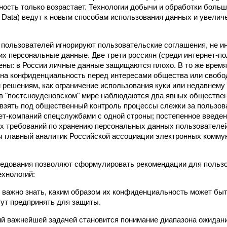
нность только возрастает. Технологии добычи и обработки боль
 Data) ведут к новым способам использования данных и увеличе
 пользователей игнорируют пользовательские соглашения, не и
их персональные данные. Две трети россиян (среди интернет-по
ены: в России личные данные защищаются плохо. В то же время
 на конфиденциальность перед интересами общества или свобод
м решениям, как ограничение использования куки или недавнему 
 в "постсноуденовском" мире наблюдаются два явных обществе
 взять под общественный контроль процессы слежки за пользов
ет-компаний спецслужбами с одной строны; постепенное введен
их требований по хранению персональных данных пользователей
ы главный аналитик Российской ассоциации электронных комму
едования позволяют сформулировать рекомендации для пользо
ехнологий:
 важно знать, каким образом их конфиденциальность может быт
гут предпринять для защиты.
ий важнейшей задачей становится понимание диапазона ожидани