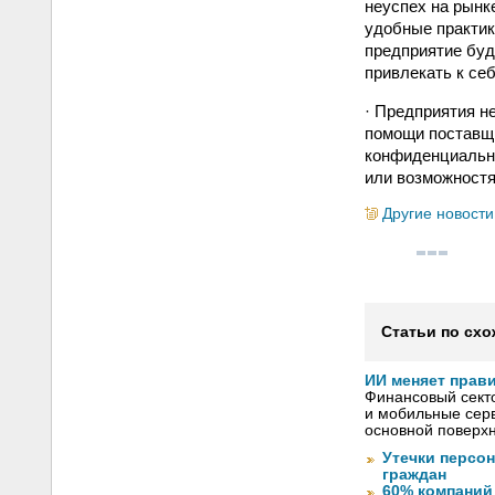
неуспех на рынк
удобные практик
предприятие буд
привлекать к се
· Предприятия н
помощи поставщи
конфиденциально
или возможностя
Другие новости
Статьи по схо
ИИ меняет прав
Финансовый секто
и мобильные серв
основной поверх
Утечки персо
граждан
60% компаний