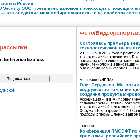
ности в России
 Security SOC: треть всех взломов происходит с помощью ат
 — это следствие масштабирования атак, а не слабости сист
Фото/Видеорепорта
Состоялась премьера вед
 рассылки
технологической выставк
20–22 июня 2017 года в рамках 
технологического развития «Тех
ent Enterprise Express
премьера обновленной национал
науки, технологий и инноваций 
она обрела новый формат: «НТ
Ассоциация «НППА»
Олег Сердюков: Мы хотим
содружество компаний дл
дпиской
создания продукта мирово
Ассоциация «НППА» провела кру
задачам промышленной автомати
технологической революции в ра
Форума «Технопром»-2017. Осно
подходы к промышленной автома
ПМСОФТ
Конференция ПМСОФТ по 
проектами: российские пр