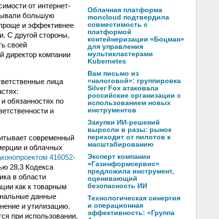
симости от интернет-
Облачная платформа
азывали большую
moncloud подтвердила
 проще и эффективнее
совместимость с
платформой
. С другой стороны,
контейнеризации «Боцман»
ть своей
для управления
й директор компании
мультикластерами
Kubernetes
Вам письмо из
ответственные лица
«налоговой»: группировка
Silver Fox атаковала
стях:
российские организации с
 и обязанностях по
использованием новых
ветственности и
инструментов
Закупки ИИ-решений
выросли в разы: рынок
читывает современный
переходит от пилотов к
масштабированию
мерции и облачных
аконопроектом 416052-
Эксперт компании
«Газинформсервис»
ью 28.3 Кодекса
предложила инструмент,
ика в области
оценивающий
ции как к товарным
безопасность ИИ
сональные данные
Технологическая синергия
нение и утилизацию.
и операционная
эффективность: «Группа
ся при использовании,