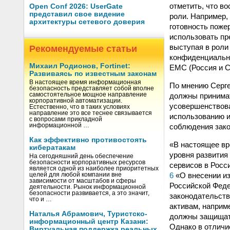
отметить, что в
Open Conf 2026: UserGate
представил свое видение
роли. Например,
архитектуры сетевого доверия
готовность поже
использовать пр
выступая в роли
Рекомендуемые статьи
конфиденциально
Михаил Родионов, Fortinet:
ЕМС (Россия и 
Развиваясь по известным законам
В настоящее время информационная
По мнению Серге
безопасность представляет собой вполне
должны принимат
самостоятельное мощное направление
корпоративной автоматизации.
усовершенствова
Естественно, что в таких условиях
направление это все теснее связывается
использованию и
с вопросами прикладной
соблюдения зако
информационной …
Как эффективно противостоять
«В настоящее вр
кибератакам
уровня развития
На сегодняшний день обеспечение
безопасности корпоративных ресурсов
сервисов в Росс
является одной из наиболее приоритетных
6
«О внесении из
целей для любой компании вне
зависимости от масштабов и сферы
Российской Феде
деятельности. Рынок информационной
безопасности развивается, а это значит,
законодательств
что и …
активам, наприм
Наталья Абрамович, Туристско-
должны защищать
информационный центр Казани:
Однако в отличи
Виртуальная поддержка реальных