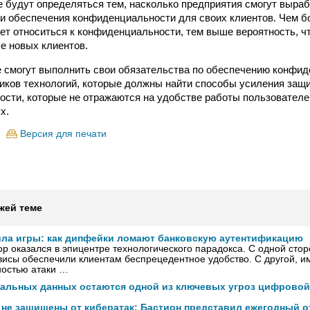
е будут определяться тем, насколько предприятия смогут выра
и обеспечения конфиденциальности для своих клиентов. Чем б
ет относиться к конфиденциальности, тем выше вероятность, чт
бе новых клиентов.
е смогут выполнить свои обязательства по обеспечению конфи
ков технологий, которые должны найти способы усиления защ
сти, которые не отражаются на удобстве работы пользователе
х.
Версия для печати
жей теме
ила игры: как дипфейки ломают банковскую аутентификацию
р оказался в эпицентре технологического парадокса. С одной сто
исы обеспечили клиентам беспрецедентное удобство. С другой, и
ностью атаки …
нальных данных остаются одной из ключевых угроз цифровой
 не защищены от кибератак: Бастион представил ежегодный о