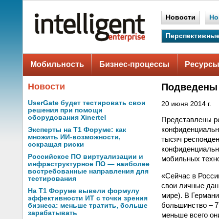
Новости
Но
Перспективные
Мобильность
Бизнес-процессы
Ресурсы
Новости
Подведены 
UserGate будет тестировать свои
20 июня 2014 г.
решения при помощи
оборудования Xinertel
Представлены р
конфиденциально
Эксперты на Т1 Форуме: как
множить ИИ-возможности,
тысяч респонден
сокращая риски
конфиденциально
Российское ПО виртуализации и
мобильных техно
инфраструктурное ПО — наиболее
востребованные направления для
«Сейчас в Росси
тестирования
свои личные дан
На Т1 Форуме вывели формулу
мире). В Герман
эффективности ИТ с точки зрения
большинство – 7
бизнеса: меньше тратить, больше
зарабатывать
меньше всего он