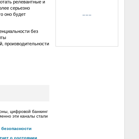
ботать релевантные и
олее серьезно
о оно будет
денциальности без
иты
й, производительности
роны, цифровой банкинг
менно эти каналы стали
 безопасности
тчет о состоянии