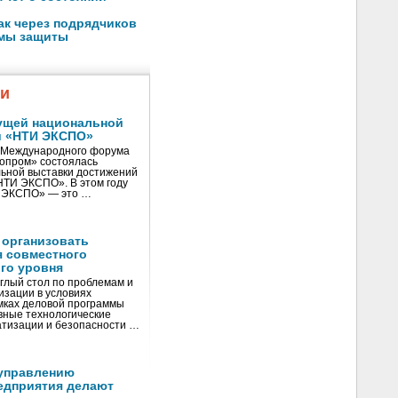
ак через подрядчиков
емы защиты
жи
ущей национальной
и «НТИ ЭКСПО»
V Международного форума
нопром» состоялась
ьной выставки достижений
«НТИ ЭКСПО». В этом году
И ЭКСПО» — это …
 организовать
я совместного
го уровня
глый стол по проблемам и
зации в условиях
мках деловой программы
вные технологические
тизации и безопасности …
управлению
едприятия делают