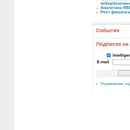
кибербезопас
Аналитика RED
Рост фишинга
События
Подписка на
Intellig
E-mail
Управление по