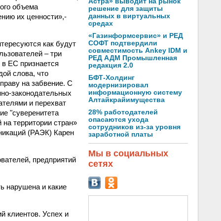
Астра» выводит на рынок
шого объема
решение для защиты
нию их ценности»,-
данных в виртуальных
средах
«Газинформсервис» и РЕД
нтересуются как будут
СОФТ подтвердили
совместимость Ankey IDM и
льзователей – три
РЕД АДМ Промышленная
 в ЕС признается
редакция 2.0
ой слова, что
БФТ-Холдинг
праву на забвение. С
модернизировал
нно-законодательных
информационную систему
Алтайкрайимущества
ателями и перехват
ие "суверенитета
28% работодателей
опасаются ухода
 на территории стран»
сотрудников из-за уровня
никаций (РАЭК) Карен
заработной платы
Мы в социальных
вателей, предприятий
сетях
ь нарушена и какие
й клиентов. Успех и