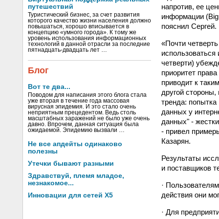
напротив, ее це
путешествий
Туристический бизнес, за счет развития
информации (Big
которого качество жизни населения должно
пояснил Сергей.
повышаться, хорошо вписывается в
концепцию «умного города». К тому же
уровень использования информационных
«Почти четверть
технологий в данной отрасли за последние
пятнадцать-двадцать лет …
использоваться 
четверти) убежд
Блог
приоритет права
приводит к таки
Вот те два...
другой стороны,
Поводом для написания этого блога стала
тренда: попытка
уже вторая в течение года массовая
вирусная эпидемия. И это стало очень
данных у интерн
неприятным прецедентом. Ведь столь
масштабных заражений не было уже очень
данных" - жестк
давно. Впрочем, данная ситуация была
- привел пример
ожидаемой. Эпидемию вызвали …
Казарян.
Не все апдейты одинаково
полезны
Результаты иссл
Утечки бывают разными
и поставщиков т
Здравствуй, племя младое,
незнакомое...
· Пользователям
действия они мо
Инновации для сетей X5
· Для предприят