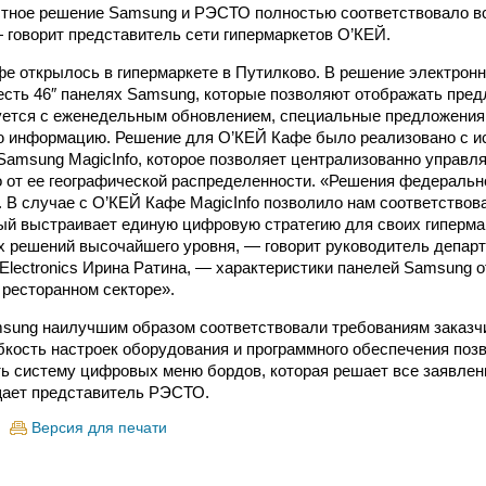
стное решение Samsung и РЭСТО полностью соответствовало 
 говорит представитель сети гипермаркетов О’КЕЙ.
фе открылось в гипермаркете в Путилково. В решение электрон
сть 46″ панелях Samsung, которые позволяют отображать пред
ется с еженедельным обновлением, специальные предложения 
ю информацию. Решение для О’КЕЙ Кафе было реализовано с и
amsung MagicInfo, которое позволяет централизованно управля
о от ее географической распределенности. «Решения федераль
. В случае с О’КЕЙ Кафе MagicInfo позволило нам соответствов
рый выстраивает единую цифровую стратегию для своих гиперма
 решений высочайшего уровня, — говорит руководитель депар
Electronics Ирина Ратина, — характеристики панелей Samsung 
 ресторанном секторе».
msung наилучшим образом соответствовали требованиям заказ
бкость настроек оборудования и программного обеспечения поз
ь систему цифровых меню бордов, которая решает все заявлен
щает представитель РЭСТО.
Версия для печати