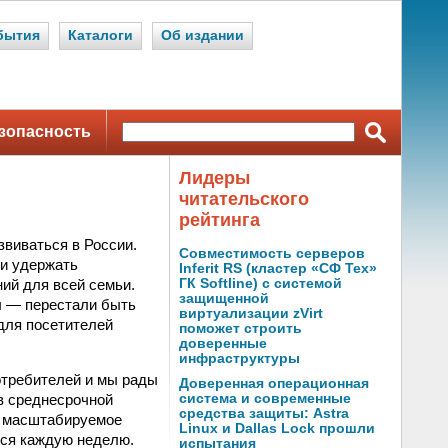
бытия
Каталоги
Об издании
зопасность
Лидеры
читательского
рейтинга
виваться в России.
Совместимость серверов
 и удержать
Inferit RS (кластер «СФ Тех»
ий для всей семьи.
ГК Softline) с системой
защищенной
ы — перестали быть
виртуализации zVirt
для посетителей
поможет строить
доверенные
инфраструктуры
отребителей и мы рады
Доверенная операционная
в среднесрочной
система и современные
средства защиты: Astra
а масштабируемое
Linux и Dallas Lock прошли
ься каждую неделю.
испытания