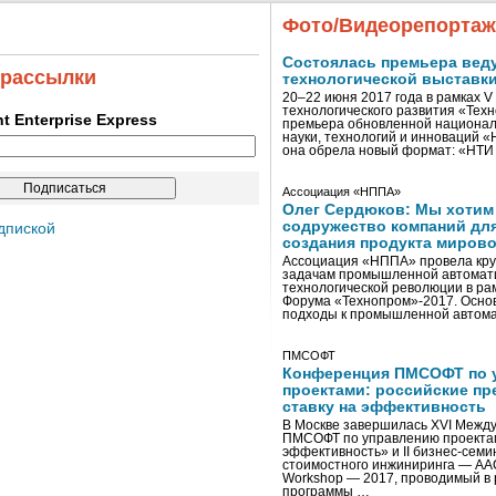
Фото/Видеорепорта
Состоялась премьера вед
 рассылки
технологической выставк
20–22 июня 2017 года в рамках 
технологического развития «Тех
ent Enterprise Express
премьера обновленной национал
науки, технологий и инноваций 
она обрела новый формат: «НТ
Ассоциация «НППА»
Олег Сердюков: Мы хотим
содружество компаний дл
дпиской
создания продукта мирово
Ассоциация «НППА» провела кру
задачам промышленной автомати
технологической революции в ра
Форума «Технопром»-2017. Осно
подходы к промышленной автома
ПМСОФТ
Конференция ПМСОФТ по 
проектами: российские пр
ставку на эффективность
В Москве завершилась XVI Межд
ПМСОФТ по управлению проекта
эффективность» и II бизнес-сем
стоимостного инжиниринга — AA
Workshop — 2017, проводимый в 
программы …