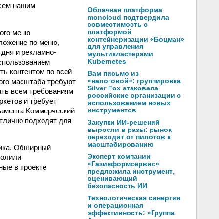
всем нашим
Облачная платформа
moncloud подтвердила
совместимость с
ного меню
платформой
контейнеризации «Боцман»
ложение по меню,
для управления
дня и рекламно-
мультикластерами
спользованием
Kubernetes
ть контентом по всей
Вам письмо из
ного масштаба требуют
«налоговой»: группировка
Silver Fox атаковала
ать всем требованиям
российские организации с
ркетов и требует
использованием новых
тамента Коммерческий
инструментов
отлично подходят для
Закупки ИИ-решений
выросли в разы: рынок
переходит от пилотов к
масштабированию
чика. Обширный
волили
Эксперт компании
«Газинформсервис»
ные в проекте
предложила инструмент,
оценивающий
безопасность ИИ
Технологическая синергия
и операционная
эффективность: «Группа