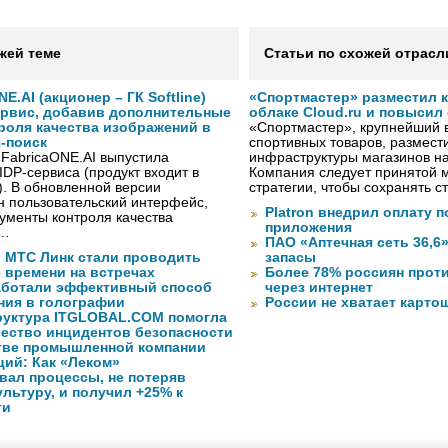
жей теме
Статьи по схожей отрасл
NE.AI (акционер – ГК Softline)
«Спортмастер» разместил 
ервис, добавив дополнительные
облаке Cloud.ru и повысил
роля качества изображений в
«Спортмастер», крупнейший 
-поиск
спортивных товаров, размести
 FabricaONE.AI выпустила
инфраструктуры магазинов на
IDP-сервиса (продукт входит в
Компания следует принятой 
I). В обновленной версии
стратегии, чтобы сохранять 
н пользовательский интерфейс,
Platron внедрил оплату 
ументы контроля качества
приложения
 …
ПАО «Аптечная сеть 36,6
 МТС Линк стали проводить
запасы
 времени на встречах
Более 78% россиян прот
ботали эффективный способ
через интернет
ия в голографии
России не хватает карто
уктура ITGLOBAL.COM помогла
чество инцидентов безопасности
тве промышленной компании
ций: Как «Леком»
вал процессы, не потеряв
льтуру, и получил +25% к
ти