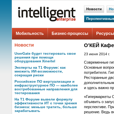
Новости
Но
Перспективные
Мобильность
Бизнес-процессы
Ресурсы
Новости
О'КЕЙ Кафе
UserGate будет тестировать свои
23 июня 2014 г.
решения при помощи
оборудования Xinertel
Современные гип
Основные вопрос
Эксперты на Т1 Форуме: как
множить ИИ-возможности,
потребителя. Ги
сокращая риски
Ресторанные дво
Российское ПО виртуализации и
дополнительными
инфраструктурное ПО — наиболее
и здесь важно п
востребованные направления для
тестирования
«Гипермаркеты 
На Т1 Форуме вывели формулу
объявить о запу
эффективности ИТ с точки зрения
перспективе. Пр
бизнеса: меньше тратить, больше
зарабатывать
решение. Ведь в