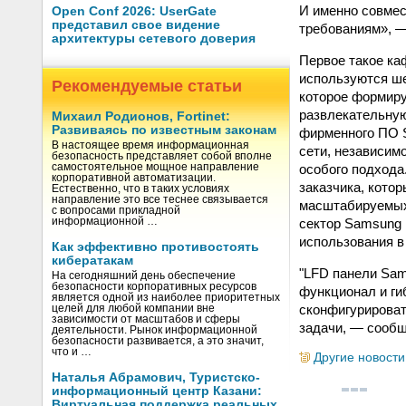
И именно совме
Open Conf 2026: UserGate
представил свое видение
требованиям», —
архитектуры сетевого доверия
Первое такое ка
используются ше
Рекомендуемые статьи
которое формиру
развлекательну
Михаил Родионов, Fortinet:
Развиваясь по известным законам
фирменного ПО S
В настоящее время информационная
сети, независим
безопасность представляет собой вполне
особого подхода
самостоятельное мощное направление
корпоративной автоматизации.
заказчика, кото
Естественно, что в таких условиях
направление это все теснее связывается
масштабируемых
с вопросами прикладной
сектор Samsung 
информационной …
использования в
Как эффективно противостоять
кибератакам
"LFD панели Sa
На сегодняшний день обеспечение
безопасности корпоративных ресурсов
функционал и ги
является одной из наиболее приоритетных
сконфигурироват
целей для любой компании вне
зависимости от масштабов и сферы
задачи, — сооб
деятельности. Рынок информационной
безопасности развивается, а это значит,
что и …
Другие новости
Наталья Абрамович, Туристско-
информационный центр Казани:
Виртуальная поддержка реальных