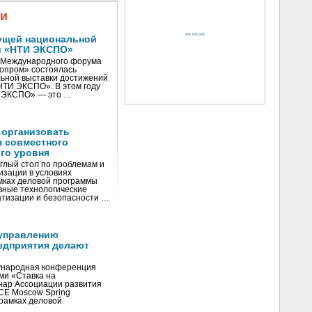
жи
ущей национальной
и «НТИ ЭКСПО»
V Международного форума
нопром» состоялась
ьной выставки достижений
«НТИ ЭКСПО». В этом году
И ЭКСПО» — это …
 организовать
я совместного
го уровня
глый стол по проблемам и
зации в условиях
мках деловой программы
вные технологические
тизации и безопасности …
управлению
едприятия делают
ународная конференция
ми «Ставка на
инар Ассоциации развития
CE Moscow Spring
рамках деловой