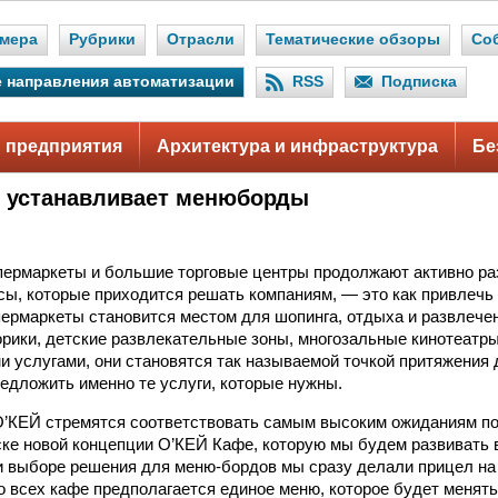
мера
Рубрики
Отрасли
Тематические обзоры
Со
 направления автоматизации
RSS
Подписка
 предприятия
Архитектура и инфраструктура
Бе
 устанавливает менюборды
ермаркеты и большие торговые центры продолжают активно раз
ы, которые приходится решать компаниям, — это как привлечь
пермаркеты становится местом для шопинга, отдыха и развлечен
рики, детские развлекательные зоны, многозальные кинотеатр
 услугами, они становятся так называемой точкой притяжения 
редложить именно те услуги, которые нужны.
О’КЕЙ стремятся соответствовать самым высоким ожиданиям п
ске новой концепции О’КЕЙ Кафе, которую мы будем развивать 
и выборе решения для меню-бордов мы сразу делали прицел н
о всех кафе предполагается единое меню, которое будет менят