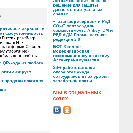
Астра» выводит на рынок
решение для защиты
данных в виртуальных
средах
и
«Газинформсервис» и РЕД
СОФТ подтвердили
критичные сервисы в
совместимость Ankey IDM и
 отказоустойчивость
РЕД АДМ Промышленная
в России ритейлер
редакция 2.0
л часть ИТ-
БФТ-Холдинг
 платформе Cloud.ru.
модернизировал
мультиоблачной
информационную систему
стабильность работы …
Алтайкрайимущества
по QR-коду из любого
28% работодателей
опасаются ухода
» оптимизирует
сотрудников из-за уровня
заработной платы
ив продажи алкоголя
шки
Мы в социальных
сетях