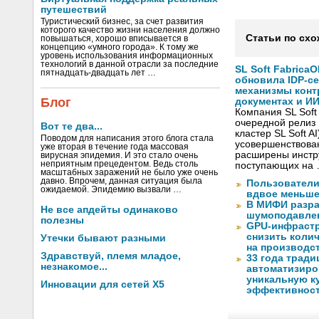
путешествий
Туристический бизнес, за счет развития
которого качество жизни населения должно
Статьи по схо
повышаться, хорошо вписывается в
концепцию «умного города». К тому же
уровень использования информационных
технологий в данной отрасли за последние
SL Soft FabricaO
пятнадцать-двадцать лет …
обновила IDP-с
механизмы конт
Блог
документах и ИИ
Компания SL Soft
очередной релиз 
Вот те два...
кластер SL Soft A
Поводом для написания этого блога стала
усовершенствова
уже вторая в течение года массовая
расширены инстр
вирусная эпидемия. И это стало очень
неприятным прецедентом. Ведь столь
поступающих на
масштабных заражений не было уже очень
давно. Впрочем, данная ситуация была
Пользователи
ожидаемой. Эпидемию вызвали …
вдвое меньше
В МИФИ разра
Не все апдейты одинаково
шумоподавлен
полезны
GPU-инфрастр
снизить коли
Утечки бывают разными
на производс
Здравствуй, племя младое,
33 года тради
незнакомое...
автоматизиро
уникальную ку
Инновации для сетей X5
эффективнос