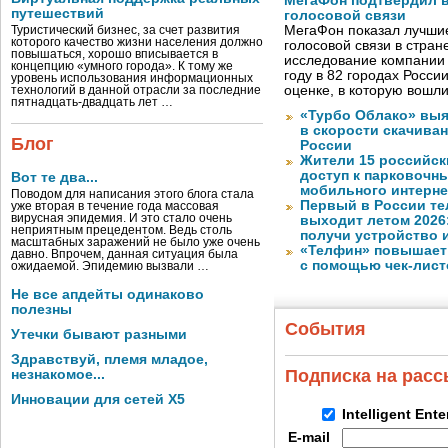
МегаФон подтвердил в
путешествий
голосовой связи
МегаФон показал лучшие
Туристический бизнес, за счет развития
которого качество жизни населения должно
голосовой связи в стран
повышаться, хорошо вписывается в
исследование компании
концепцию «умного города». К тому же
году в 82 городах Росси
уровень использования информационных
оценке, в которую вошл
технологий в данной отрасли за последние
пятнадцать-двадцать лет …
«Турбо Облако» выя
в скорости скачива
Блог
России
Жители 15 российск
доступ к парковочн
Вот те два...
мобильного интерне
Поводом для написания этого блога стала
Первый в России те
уже вторая в течение года массовая
вирусная эпидемия. И это стало очень
выходит летом 2026
неприятным прецедентом. Ведь столь
получи устройство 
масштабных заражений не было уже очень
«Телфин» повышает 
давно. Впрочем, данная ситуация была
с помощью чек-лист
ожидаемой. Эпидемию вызвали …
Не все апдейты одинаково
полезны
События
Утечки бывают разными
Здравствуй, племя младое,
Подписка на рас
незнакомое...
Инновации для сетей X5
Intelligent Ent
E-mail