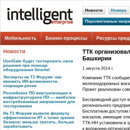
Новости
Номера
Перспективные напр
Мобильность
Бизнес-процессы
Ресурсы пред
Новости
ТТК организовал
Башкирии
UserGate будет тестировать свои
решения при помощи
1 августа 2014 г.
оборудования Xinertel
Эксперты на Т1 Форуме: как
Компания ТТК сообщает 
множить ИИ-возможности,
железнодорожных вокза
сокращая риски
Проект реализован сов
Российское ПО виртуализации и
инфраструктурное ПО — наиболее
Беспроводной доступ в
востребованные направления для
регионального предпри
тестирования
Бесплатным доступом в
На Т1 Форуме вывели формулу
вокзалов, имеющие эле
эффективности ИТ с точки зрения
бизнеса: меньше тратить, больше
ТТК-НН установили в з
зарабатывать
к волоконно-оптической