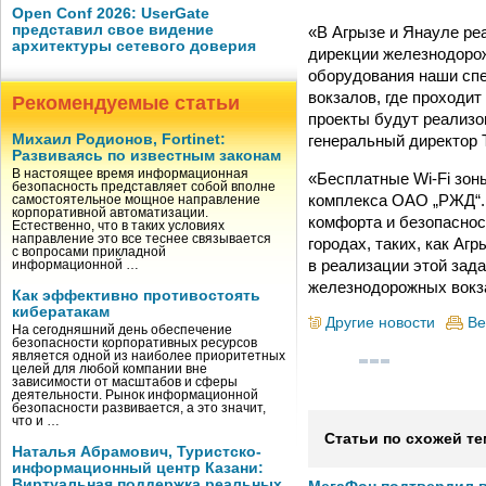
Open Conf 2026: UserGate
представил свое видение
«В Агрызе и Янауле ре
архитектуры сетевого доверия
дирекции железнодорож
оборудования наши спе
вокзалов, где проходи
Рекомендуемые статьи
проекты будут реализо
генеральный директор
Михаил Родионов, Fortinet:
Развиваясь по известным законам
В настоящее время информационная
«Бесплатные Wi-Fi зон
безопасность представляет собой вполне
комплекса ОАО „РЖД“. 
самостоятельное мощное направление
корпоративной автоматизации.
комфорта и безопаснос
Естественно, что в таких условиях
направление это все теснее связывается
городах, таких, как А
с вопросами прикладной
в реализации этой зад
информационной …
железнодорожных вокз
Как эффективно противостоять
кибератакам
Другие новости
Ве
На сегодняшний день обеспечение
безопасности корпоративных ресурсов
является одной из наиболее приоритетных
целей для любой компании вне
зависимости от масштабов и сферы
деятельности. Рынок информационной
безопасности развивается, а это значит,
что и …
Статьи по схожей те
Наталья Абрамович, Туристско-
информационный центр Казани:
Виртуальная поддержка реальных