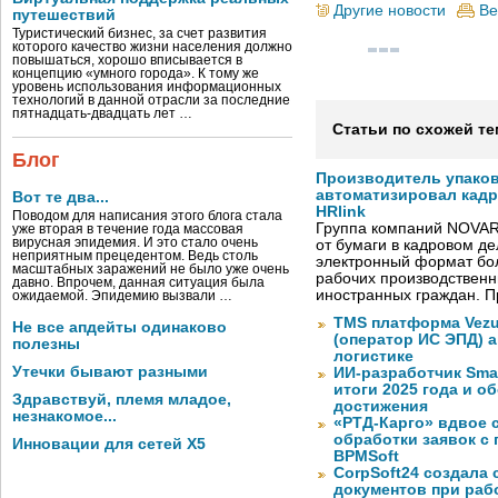
Другие новости
Ве
путешествий
Туристический бизнес, за счет развития
которого качество жизни населения должно
повышаться, хорошо вписывается в
концепцию «умного города». К тому же
уровень использования информационных
технологий в данной отрасли за последние
пятнадцать-двадцать лет …
Статьи по схожей те
Блог
Производитель упако
автоматизировал кад
Вот те два...
HRlink
Поводом для написания этого блога стала
Группа компаний NOVAR
уже вторая в течение года массовая
вирусная эпидемия. И это стало очень
от бумаги в кадровом д
неприятным прецедентом. Ведь столь
электронный формат бол
масштабных заражений не было уже очень
рабочих производствен
давно. Впрочем, данная ситуация была
иностранных граждан. П
ожидаемой. Эпидемию вызвали …
TMS платформа Vezu
Не все апдейты одинаково
(оператор ИС ЭПД) 
полезны
логистике
Утечки бывают разными
ИИ-разработчик Sma
итоги 2025 года и 
Здравствуй, племя младое,
достижения
незнакомое...
«РТД-Карго» вдвое 
обработки заявок с
Инновации для сетей X5
BPMSoft
CorpSoft24 создала
документов при раб