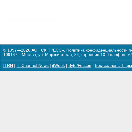
© 1997—2026 АО «СК ПРЕСС».
Политика конфиденциальности п
109147 г. Москва, ул. Марксистская, 34, строение 10. Телефон: +7
ITRN
|
IT Channel News
|
itWeek
|
Byte/Россия
|
Бестселлеры IT-ры