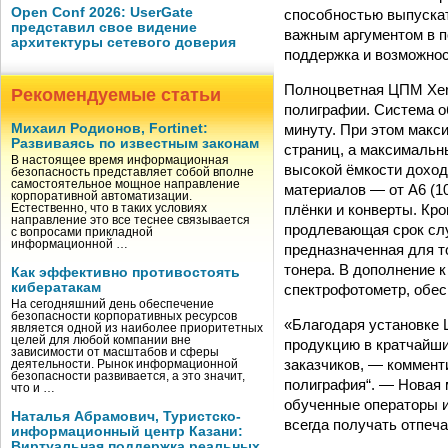
Open Conf 2026: UserGate
способностью выпускат
представил свое видение
важным аргументом в п
архитектуры сетевого доверия
поддержка и возможнос
Полноцветная ЦПМ Xero
Рекомендуемые статьи
полиграфии. Система о
минуту. При этом макси
Михаил Родионов, Fortinet:
Развиваясь по известным законам
страниц, а максимальн
В настоящее время информационная
высокой ёмкости доход
безопасность представляет собой вполне
самостоятельное мощное направление
материалов — от А6 (1
корпоративной автоматизации.
плёнки и конверты. Кром
Естественно, что в таких условиях
направление это все теснее связывается
продлевающая срок служ
с вопросами прикладной
информационной …
предназначенная для т
тонера. В дополнение 
Как эффективно противостоять
кибератакам
спектрофотометр, обес
На сегодняшний день обеспечение
безопасности корпоративных ресурсов
«Благодаря установке 
является одной из наиболее приоритетных
целей для любой компании вне
продукцию в кратчайши
зависимости от масштабов и сферы
заказчиков, — коммент
деятельности. Рынок информационной
безопасности развивается, а это значит,
полиграфия“. — Новая 
что и …
обученные операторы 
Наталья Абрамович, Туристско-
всегда получать отпеч
информационный центр Казани:
Виртуальная поддержка реальных