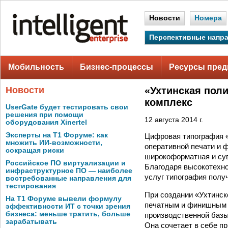
Новости
Номера
Перспективные напр
Мобильность
Бизнес-процессы
Ресурсы пред
Новости
«Ухтинская пол
комплекс
UserGate будет тестировать свои
решения при помощи
12 августа 2014 г.
оборудования Xinertel
Эксперты на Т1 Форуме: как
Цифровая типография «
множить ИИ-возможности,
оперативной печати и 
сокращая риски
широкоформатная и сув
Российское ПО виртуализации и
Благодаря высокотехно
инфраструктурное ПО — наиболее
услуг типография получ
востребованные направления для
тестирования
При создании «Ухтинск
На Т1 Форуме вывели формулу
печатным и финишным 
эффективности ИТ с точки зрения
бизнеса: меньше тратить, больше
производственной базы
зарабатывать
Она сочетает в себе п