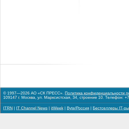
© 1997—2026 АО «СК ПРЕСС».
Политика конфиденциальности п
109147 г. Москва, ул. Марксистская, 34, строение 10. Телефон: +7
ITRN
|
IT Channel News
|
itWeek
|
Byte/Россия
|
Бестселлеры IT-ры