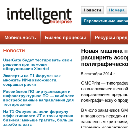
Новости
Номера
Перспективные напр
Мобильность
Бизнес-процессы
Ресурсы пред
Новости
Новая машина п
расширить ассо
UserGate будет тестировать свои
полиграфическо
решения при помощи
оборудования Xinertel
5 сентября 2014 г.
Эксперты на Т1 Форуме: как
множить ИИ-возможности,
GMCPrint — типография
сокращая риски
на высококачественно
Российское ПО виртуализации и
направлением, предлаг
инфраструктурное ПО — наиболее
полиграфическую проду
востребованные направления для
тестирования
В число заказчиков GM
На Т1 Форуме вывели формулу
и плавность передачи 
эффективности ИТ с точки зрения
бизнеса: меньше тратить, больше
заявленным критериям,
зарабатывать
Стремясь удовлетворит