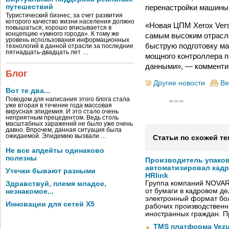
перенастройки машины 
путешествий
Туристический бизнес, за счет развития
которого качество жизни населения должно
«Новая ЦПМ Xerox Vers
повышаться, хорошо вписывается в
концепцию «умного города». К тому же
самым высоким отрасл
уровень использования информационных
быструю подготовку ма
технологий в данной отрасли за последние
пятнадцать-двадцать лет …
мощного контроллера п
данными», — комментир
Блог
Другие новости
Ве
Вот те два...
Поводом для написания этого блога стала
уже вторая в течение года массовая
вирусная эпидемия. И это стало очень
неприятным прецедентом. Ведь столь
масштабных заражений не было уже очень
давно. Впрочем, данная ситуация была
ожидаемой. Эпидемию вызвали …
Статьи по схожей те
Не все апдейты одинаково
полезны
Производитель упако
автоматизировал кад
Утечки бывают разными
HRlink
Группа компаний NOVAR
Здравствуй, племя младое,
от бумаги в кадровом д
незнакомое...
электронный формат бол
Инновации для сетей X5
рабочих производствен
иностранных граждан. П
TMS платформа Vezu