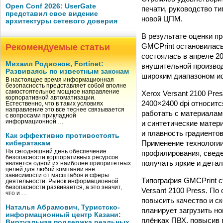
Open Conf 2026: UserGate
печати, руководство т
представил свое видение
новой ЦПМ.
архитектуры сетевого доверия
В результате оценки п
GMCPrint остановилась
Рекомендуемые статьи
состоялась в апреле 2
Михаил Родионов, Fortinet:
внушительной производ
Развиваясь по известным законам
широким диапазоном и
В настоящее время информационная
безопасность представляет собой вполне
самостоятельное мощное направление
Xerox Versant 2100 Pre
корпоративной автоматизации.
2400×2400 dpi относит
Естественно, что в таких условиях
направление это все теснее связывается
работать с материалам
с вопросами прикладной
информационной …
и синтетические матери
и плавность градиенто
Как эффективно противостоять
Применение технологии 
кибератакам
На сегодняшний день обеспечение
профилирования, сведе
безопасности корпоративных ресурсов
получать яркие и дета
является одной из наиболее приоритетных
целей для любой компании вне
зависимости от масштабов и сферы
Типография GMCPrint с
деятельности. Рынок информационной
безопасности развивается, а это значит,
Versant 2100 Press. П
что и …
повысить качество и с
Наталья Абрамович, Туристско-
планирует загрузить н
информационный центр Казани:
плёнках ПВХ, повысив 
Виртуальная поддержка реальных