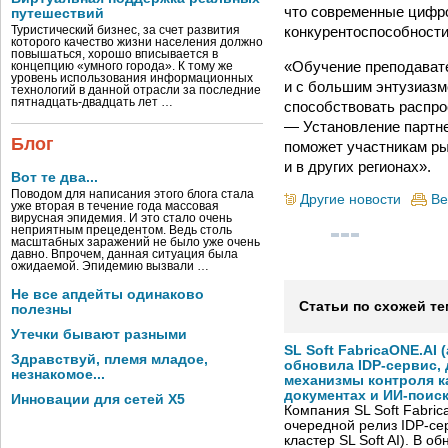
что современные цифр
путешествий
конкурентоспособности
Туристический бизнес, за счет развития
которого качество жизни населения должно
повышаться, хорошо вписывается в
«Обучение преподавате
концепцию «умного города». К тому же
уровень использования информационных
и с большим энтузиаз
технологий в данной отрасли за последние
пятнадцать-двадцать лет …
способствовать распрос
— Установление партне
Блог
поможет участникам ры
и в других регионах».
Вот те два...
Поводом для написания этого блога стала
Другие новости
Ве
уже вторая в течение года массовая
вирусная эпидемия. И это стало очень
неприятным прецедентом. Ведь столь
масштабных заражений не было уже очень
давно. Впрочем, данная ситуация была
ожидаемой. Эпидемию вызвали …
Не все апдейты одинаково
Статьи по схожей те
полезны
Утечки бывают разными
SL Soft FabricaONE.AI (
Здравствуй, племя младое,
обновила IDP-сервис,
незнакомое...
механизмы контроля к
документах и ИИ-поис
Инновации для сетей X5
Компания SL Soft Fabri
очередной релиз IDP-сер
кластер SL Soft AI). В о