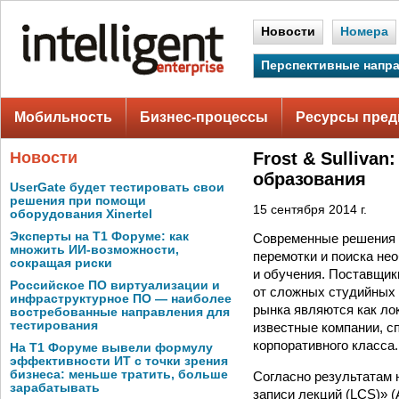
Новости
Номера
Перспективные напр
Мобильность
Бизнес-процессы
Ресурсы пред
Новости
Frost & Sulliva
образования
UserGate будет тестировать свои
решения при помощи
15 сентября 2014 г.
оборудования Xinertel
Эксперты на Т1 Форуме: как
Современные решения со
множить ИИ-возможности,
перемотки и поиска не
сокращая риски
и обучения. Поставщик
Российское ПО виртуализации и
от сложных студийных 
инфраструктурное ПО — наиболее
рынка являются как ло
востребованные направления для
тестирования
известные компании, 
корпоративного класса.
На Т1 Форуме вывели формулу
эффективности ИТ с точки зрения
бизнеса: меньше тратить, больше
Согласно результатам н
зарабатывать
записи лекций (LCS)» (An