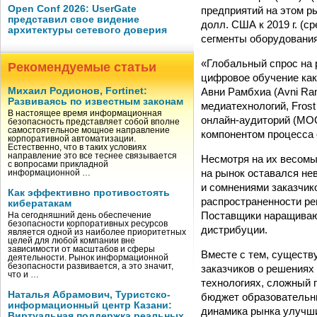
Open Conf 2026: UserGate
предприятий на этом ры
представил свое видение
долл. США к 2019 г. (с
архитектуры сетевого доверия
сегменты оборудования
«Глобальный спрос на
Рекомендуемые статьи
цифровое обучение как
Авни Рамбхиа (Avni Ra
Михаил Родионов, Fortinet:
Развиваясь по известным законам
медиатехнологий, Fros
В настоящее время информационная
онлайн-аудиторий (MO
безопасность представляет собой вполне
самостоятельное мощное направление
компонентом процесса 
корпоративной автоматизации.
Естественно, что в таких условиях
направление это все теснее связывается
Несмотря на их весомы
с вопросами прикладной
на рынок оставался не
информационной …
и сомнениями заказчик
Как эффективно противостоять
распространенности ре
кибератакам
Поставщики наращиваю
На сегодняшний день обеспечение
безопасности корпоративных ресурсов
дистрибуции.
является одной из наиболее приоритетных
целей для любой компании вне
зависимости от масштабов и сферы
Вместе с тем, существ
деятельности. Рынок информационной
безопасности развивается, а это значит,
заказчиков о решениях
что и …
технологиях, сложный 
Наталья Абрамович, Туристско-
бюджет образовательн
информационный центр Казани:
динамика рынка улучши
Виртуальная поддержка реальных