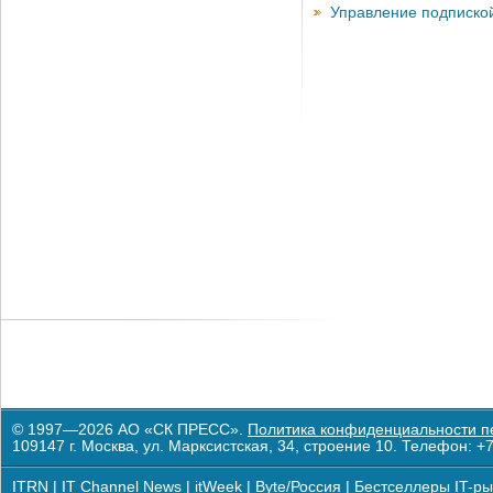
Управление подписко
© 1997—2026 АО «СК ПРЕСС».
Политика конфиденциальности п
109147 г. Москва, ул. Марксистская, 34, строение 10. Телефон: +7
ITRN
|
IT Channel News
|
itWeek
|
Byte/Россия
|
Бестселлеры IT-ры