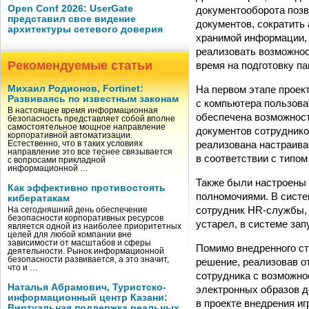
Open Conf 2026: UserGate
документооборота позв
представил свое видение
документов, сократить
архитектуры сетевого доверия
хранимой информации, 
реализовать возможнос
Рекомендуемые статьи
время на подготовку п
На первом этапе проек
Михаил Родионов, Fortinet:
Развиваясь по известным законам
с компьютера пользова
В настоящее время информационная
обеспечена возможност
безопасность представляет собой вполне
самостоятельное мощное направление
документов сотруднико
корпоративной автоматизации.
реализована настраива
Естественно, что в таких условиях
направление это все теснее связывается
в соответствии с типом
с вопросами прикладной
информационной …
Также были настроены 
Как эффективно противостоять
полномочиями. В систе
кибератакам
сотрудник HR-службы, 
На сегодняшний день обеспечение
безопасности корпоративных ресурсов
устарел, в системе за
является одной из наиболее приоритетных
целей для любой компании вне
зависимости от масштабов и сферы
Помимо внедренного ст
деятельности. Рынок информационной
безопасности развивается, а это значит,
решение, реализовав о
что и …
сотрудника с возможнос
Наталья Абрамович, Туристско-
электронных образов д
информационный центр Казани:
в проекте внедрения и
Виртуальная поддержка реальных