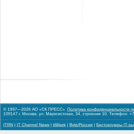
© 1997—2026 АО «СК ПРЕСС».
Политика конфиденциальности п
109147 г. Москва, ул. Марксистская, 34, строение 10. Телефон: +7
ITRN
|
IT Channel News
|
itWeek
|
Byte/Россия
|
Бестселлеры IT-ры