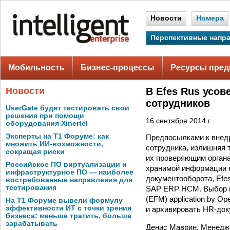
Новости
Номера
Перспективные напр
Мобильность
Бизнес-процессы
Ресурсы пред
Новости
В Efes Rus усо
сотрудников
UserGate будет тестировать свои
решения при помощи
16 сентября 2014 г.
оборудования Xinertel
Эксперты на Т1 Форуме: как
Предпосылками к внедр
множить ИИ-возможности,
сотрудника, излишняя 
сокращая риски
их проверяющим органа
Российское ПО виртуализации и
хранимой информации 
инфраструктурное ПО — наиболее
документооборота, Efe
востребованные направления для
тестирования
SAP ERP HCM. Выбор п
(EFM) application by O
На Т1 Форуме вывели формулу
эффективности ИТ с точки зрения
и архивировать HR-док
бизнеса: меньше тратить, больше
зарабатывать
Денис Маврин, Менедже