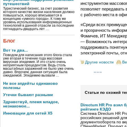
инструментом массового
путешествий
позволяет передавать 
Туристический бизнес, за счет развития
которого качество жизни населения должно
с рабочего места в офи
повышаться, хорошо вписывается в
концепцию «умного города». К тому же
уровень использования информационных
«Среди всех преимущес
технологий в данной отрасли за последние
пятнадцать-двадцать лет …
и прозрачность инфор
Фомичев, ИТ Менеджер 
Блог
— Возможность интегра
поддерживать понятную
Вот те два...
электронной почты, от
Поводом для написания этого блога стала
уже вторая в течение года массовая
Другие новости
Ве
вирусная эпидемия. И это стало очень
неприятным прецедентом. Ведь столь
масштабных заражений не было уже очень
давно. Впрочем, данная ситуация была
ожидаемой. Эпидемию вызвали …
Не все апдейты одинаково
полезны
Статьи по схожей те
Утечки бывают разными
Здравствуй, племя младое,
Directum HR Pro взял 
незнакомое...
рейтинге КЭДО
Инновации для сетей X5
Система Directum HR Pr
российских решений для
документооборота по в
CNewsMarket. Продукт 