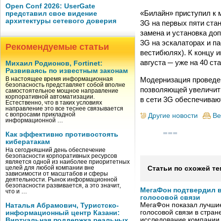
Open Conf 2026: UserGate
«Билайн» приступил к 
представил свое видение
архитектуры сетевого доверия
3G на первых пяти ста
замена и установка до
3G на эскалаторах и п
Рекомендуемые статьи
вестибюлях). К концу 
августа ─ уже на 40 ст
Михаил Родионов, Fortinet:
Развиваясь по известным законам
Модернизация проведен
В настоящее время информационная
безопасность представляет собой вполне
позволяющей увеличить
самостоятельное мощное направление
корпоративной автоматизации.
в сети 3G обеспечиваю
Естественно, что в таких условиях
направление это все теснее связывается
с вопросами прикладной
Другие новости
Ве
информационной …
Как эффективно противостоять
кибератакам
На сегодняшний день обеспечение
безопасности корпоративных ресурсов
является одной из наиболее приоритетных
целей для любой компании вне
Статьи по схожей те
зависимости от масштабов и сферы
деятельности. Рынок информационной
безопасности развивается, а это значит,
МегаФон подтвердил в
что и …
голосовой связи
МегаФон показал лучшие
Наталья Абрамович, Туристско-
голосовой связи в стран
информационный центр Казани:
исследование компании
Виртуальная поддержка реальных