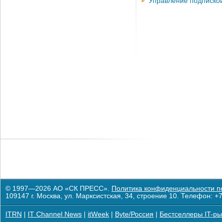
Управление подписко
© 1997—2026 АО «СК ПРЕСС».
Политика конфиденциальности п
109147 г. Москва, ул. Марксистская, 34, строение 10. Телефон: +7
ITRN
|
IT Channel News
|
itWeek
|
Byte/Россия
|
Бестселлеры IT-ры