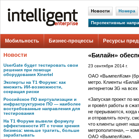
Новости
Номера
Перспективные напр
Мобильность
Бизнес-процессы
Ресурсы пред
Новости
«Билайн» обеспе
UserGate будет тестировать свои
23 сентября 2014 г.
решения при помощи
оборудования Xinertel
ОАО «ВымпелКом» (бре
метро. Клиенты «Била
Эксперты на Т1 Форуме: как
множить ИИ-возможности,
интернетом 3G на всех
сокращая риски
«Запуская проект по м
Российское ПО виртуализации и
инфраструктурное ПО — наиболее
и провёл работы в сжа
востребованные направления для
не прерываются, когда 
тестирования
и отправлять почту, см
На Т1 Форуме вывели формулу
что клиенты ценят наш
эффективности ИТ с точки зрения
метрополитена», ─ ком
бизнеса: меньше тратить, больше
зарабатывать
ОАО «ВымпелКом».