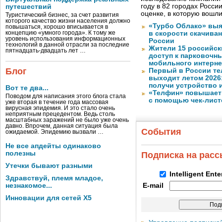
году в 82 городах Росси
путешествий
оценке, в которую вошл
Туристический бизнес, за счет развития
которого качество жизни населения должно
«Турбо Облако» выя
повышаться, хорошо вписывается в
концепцию «умного города». К тому же
в скорости скачива
уровень использования информационных
России
технологий в данной отрасли за последние
Жители 15 российск
пятнадцать-двадцать лет …
доступ к парковочн
мобильного интерне
Блог
Первый в России те
выходит летом 2026
получи устройство 
Вот те два...
«Телфин» повышает 
Поводом для написания этого блога стала
с помощью чек-лист
уже вторая в течение года массовая
вирусная эпидемия. И это стало очень
неприятным прецедентом. Ведь столь
масштабных заражений не было уже очень
давно. Впрочем, данная ситуация была
События
ожидаемой. Эпидемию вызвали …
Не все апдейты одинаково
полезны
Подписка на рас
Утечки бывают разными
Intelligent Ent
Здравствуй, племя младое,
незнакомое...
E-mail
Инновации для сетей X5