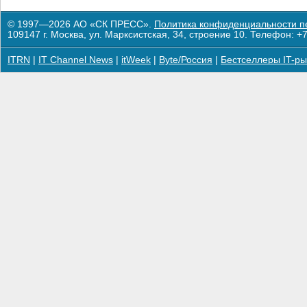
© 1997—2026 АО «СК ПРЕСС».
Политика конфиденциальности п
109147 г. Москва, ул. Марксистская, 34, строение 10. Телефон: +7
ITRN
|
IT Channel News
|
itWeek
|
Byte/Россия
|
Бестселлеры IT-ры