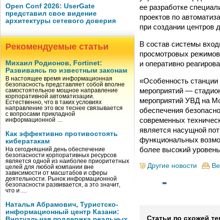
Open Conf 2026: UserGate
ее разработке специал
представил свое видение
проектов по автоматиз
архитектуры сетевого доверия
при создании центров 
В состав системы вход
Рекомендуемые статьи
просмотровых режимов 
и оперативно реагиров
Михаил Родионов, Fortinet:
Развиваясь по известным законам
В настоящее время информационная
«Особенность станции 
безопасность представляет собой вполне
мероприятий — стадион
самостоятельное мощное направление
корпоративной автоматизации.
мероприятий УВД на М
Естественно, что в таких условиях
направление это все теснее связывается
обеспечения безопасно
с вопросами прикладной
современных техническ
информационной …
является насущной пот
Как эффективно противостоять
функциональных возмож
кибератакам
более высокий уровень
На сегодняшний день обеспечение
безопасности корпоративных ресурсов
является одной из наиболее приоритетных
Другие новости
Ве
целей для любой компании вне
зависимости от масштабов и сферы
деятельности. Рынок информационной
безопасности развивается, а это значит,
что и …
Наталья Абрамович, Туристско-
информационный центр Казани:
Статьи по схожей те
Виртуальная поддержка реальных