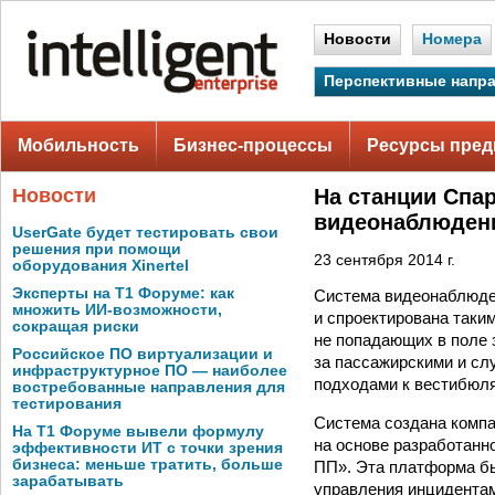
Новости
Номера
Перспективные напр
Мобильность
Бизнес-процессы
Ресурсы пред
Новости
На станции Спа
видеонаблюден
UserGate будет тестировать свои
решения при помощи
23 сентября 2014 г.
оборудования Xinertel
Эксперты на Т1 Форуме: как
Система видеонаблюде
множить ИИ-возможности,
и спроектирована таким
сокращая риски
не попадающих в поле 
Российское ПО виртуализации и
за пассажирскими и сл
инфраструктурное ПО — наиболее
подходами к вестибюл
востребованные направления для
тестирования
Система создана компа
На Т1 Форуме вывели формулу
на основе разработанн
эффективности ИТ с точки зрения
бизнеса: меньше тратить, больше
ПП». Эта платформа бы
зарабатывать
управления инцидентам