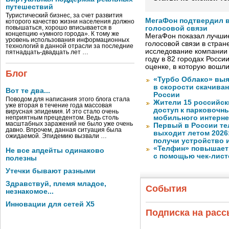
путешествий
Туристический бизнес, за счет развития
МегаФон подтвердил в
которого качество жизни населения должно
повышаться, хорошо вписывается в
голосовой связи
концепцию «умного города». К тому же
МегаФон показал лучшие
уровень использования информационных
голосовой связи в стран
технологий в данной отрасли за последние
исследование компании
пятнадцать-двадцать лет …
году в 82 городах Росси
оценке, в которую вошл
Блог
«Турбо Облако» выя
в скорости скачива
Вот те два...
России
Поводом для написания этого блога стала
Жители 15 российск
уже вторая в течение года массовая
доступ к парковочн
вирусная эпидемия. И это стало очень
мобильного интерне
неприятным прецедентом. Ведь столь
масштабных заражений не было уже очень
Первый в России те
давно. Впрочем, данная ситуация была
выходит летом 2026
ожидаемой. Эпидемию вызвали …
получи устройство 
«Телфин» повышает 
Не все апдейты одинаково
с помощью чек-лист
полезны
Утечки бывают разными
Здравствуй, племя младое,
События
незнакомое...
Инновации для сетей X5
Подписка на рас