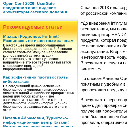
Open Conf 2026: UserGate
С начала 2013 года сер
представил свое видение
архитектуры сетевого доверия
от российской компани
«До внедрения Infinit
Рекомендуемые статьи
эксплуатации, мы поня
администратор HENDZ H
Михаил Родионов, Fortinet:
продукта, которая пре
Развиваясь по известным законам
ее использования и об
В настоящее время информационная
безопасность представляет собой вполне
эксплуатации. Вторым 
самостоятельное мощное направление
корпоративной автоматизации.
и неторопливость моду
Естественно, что в таких условиях
В результате, спустя 
направление это все теснее связывается
с вопросами прикладной
системы».
информационной …
Как эффективно противостоять
По словам Алексея Орло
кибератакам
понятным и удобным в 
На сегодняшний день обеспечение
превосходил предыдущ
безопасности корпоративных ресурсов
является одной из наиболее приоритетных
целей для любой компании вне
В результате переговор
зависимости от масштабов и сферы
деятельности. Рынок информационной
проект, для проверки 
безопасности развивается, а это значит,
что и …
получения положительно
этап был выполнен быс
Наталья Абрамович, Туристско-
проявила, оперативно 
информационный центр Казани:
Виртуальная поддержка реальных