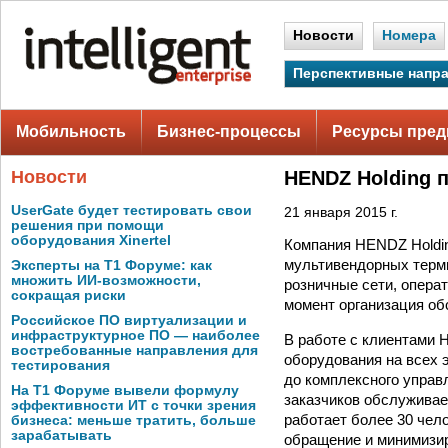
Новости
Номера
Перспективные напр
Мобильность
Бизнес-процессы
Ресурсы пред
Новости
HENDZ Holding 
UserGate будет тестировать свои
21 января 2015 г.
решения при помощи
оборудования Xinertel
Компания HENDZ Holdin
мультивендорных терми
Эксперты на Т1 Форуме: как
множить ИИ-возможности,
розничные сети, опера
сокращая риски
момент организация об
Российское ПО виртуализации и
инфраструктурное ПО — наиболее
В работе с клиентами 
востребованные направления для
оборудования на всех э
тестирования
до комплексного управ
На Т1 Форуме вывели формулу
заказчиков обслуживае
эффективности ИТ с точки зрения
работает более 30 чел
бизнеса: меньше тратить, больше
зарабатывать
обращение и минимизир