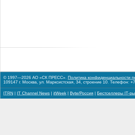
© 1997—2026 АО «СК ПРЕСС».
Политика конфиденциальности п
109147 г. Москва, ул. Марксистская, 34, строение 10. Телефон: +7
ITRN
|
IT Channel News
|
itWeek
|
Byte/Россия
|
Бестселлеры IT-ры