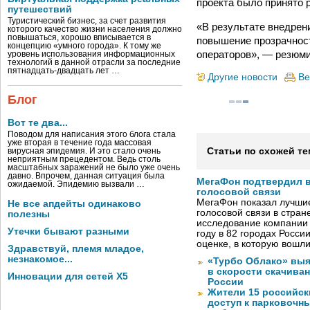
проекта было принято ре
путешествий
Туристический бизнес, за счет развития
«В результате внедрени
которого качество жизни населения должно
повышаться, хорошо вписывается в
повышение прозрачност
концепцию «умного города». К тому же
операторов», — резюми
уровень использования информационных
технологий в данной отрасли за последние
пятнадцать-двадцать лет …
Другие новости
Ве
Блог
Вот те два...
Поводом для написания этого блога стала
уже вторая в течение года массовая
Статьи по схожей те
вирусная эпидемия. И это стало очень
неприятным прецедентом. Ведь столь
масштабных заражений не было уже очень
давно. Впрочем, данная ситуация была
МегаФон подтвердил в
ожидаемой. Эпидемию вызвали …
голосовой связи
МегаФон показал лучшие
Не все апдейты одинаково
голосовой связи в стран
полезны
исследование компании
Утечки бывают разными
году в 82 городах Росси
оценке, в которую вошл
Здравствуй, племя младое,
незнакомое...
«Турбо Облако» выя
в скорости скачива
Инновации для сетей X5
России
Жители 15 российск
доступ к парковочн