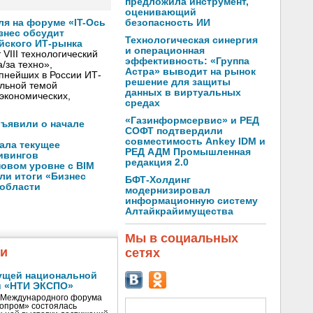
предложила инструмент,
оценивающий
безопасность ИИ
ля на форуме «IT-Ось
изнес обсудит
Технологическая синергия
йского ИТ-рынка
и операционная
VIII технологический
эффективность: «Группа
/за техно»,
Астра» выводит на рынок
пнейших в России ИТ-
решение для защиты
льной темой
данных в виртуальных
экономических,
средах
«Газинформсервис» и РЕД
бъявили о начале
СОФТ подтвердили
совместимость Ankey IDM и
ала текущее
РЕД АДМ Промышленная
ивингов
редакция 2.0
новом уровне с BIM
ли итоги «Бизнес
БФТ-Холдинг
 области
модернизировал
информационную систему
Алтайкрайимущества
Мы в социальных
жи
сетях
ущей национальной
и «НТИ ЭКСПО»
V Международного форума
нопром» состоялась