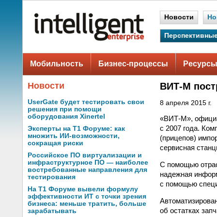
Новости
Но
Перспективные
Мобильность
Бизнес-процессы
Ресурсы
Новости
ВИТ-М пост
UserGate будет тестировать свои
8 апреля 2015 г.
решения при помощи
оборудования Xinertel
«ВИТ-М», официа
с 2007 года. Ко
Эксперты на Т1 Форуме: как
множить ИИ-возможности,
(прицепов) импо
сокращая риски
сервисная станци
Российское ПО виртуализации и
инфраструктурное ПО — наиболее
С помощью отрас
востребованные направления для
надежная информ
тестирования
с помощью спец
На Т1 Форуме вывели формулу
эффективности ИТ с точки зрения
Автоматизирован
бизнеса: меньше тратить, больше
об остатках запч
зарабатывать