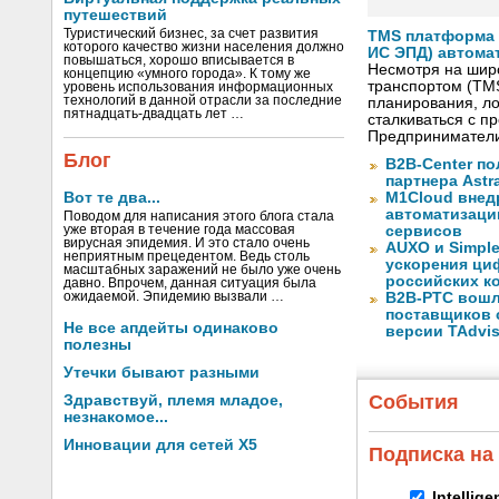
путешествий
Туристический бизнес, за счет развития
TMS платформа V
которого качество жизни населения должно
ИС ЭПД) автома
повышаться, хорошо вписывается в
Несмотря на шир
концепцию «умного города». К тому же
транспортом (TM
уровень использования информационных
технологий в данной отрасли за последние
планирования, ло
пятнадцать-двадцать лет …
сталкиваться с 
Предприниматели
Блог
B2B-Center по
партнера Astr
Вот те два...
M1Cloud внед
автоматизаци
Поводом для написания этого блога стала
уже вторая в течение года массовая
сервисов
вирусная эпидемия. И это стало очень
AUXO и Simpl
неприятным прецедентом. Ведь столь
ускорения ци
масштабных заражений не было уже очень
российских к
давно. Впрочем, данная ситуация была
ожидаемой. Эпидемию вызвали …
B2B-РТС вошл
поставщиков 
Не все апдейты одинаково
версии TAdvis
полезны
Утечки бывают разными
События
Здравствуй, племя младое,
незнакомое...
Инновации для сетей X5
Подписка на
Intellig