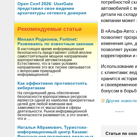
потребностей ск
Open Conf 2026: UserGate
автомобилей с в
представил свое видение
архитектуры сетевого доверия
детали на склад
компании может 
Рекомендуемые статьи
В «Альфа-Авто:
позволяет прозр
Михаил Родионов, Fortinet:
изменения цен, 
Развиваясь по известным законам
позволяет руков
В настоящее время информационная
безопасность представляет собой вполне
корректировки и
самостоятельное мощное направление
корпоративной автоматизации.
Естественно, что в таких условиях
Использование 
направление это все теснее связывается
с вопросами прикладной
с клиентами: ве
информационной …
хранится истори
Как эффективно противостоять
и своевременное
кибератакам
бонусом в борьб
На сегодняшний день обеспечение
безопасности корпоративных ресурсов
Другие новости
является одной из наиболее приоритетных
целей для любой компании вне
зависимости от масштабов и сферы
деятельности. Рынок информационной
безопасности развивается, а это значит,
что и …
Наталья Абрамович, Туристско-
информационный центр Казани:
Статьи по схо
Виртуальная поддержка реальных