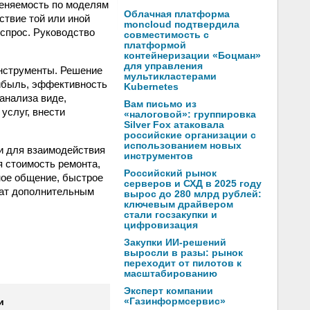
меняемость по моделям
Облачная платформа
ствие той или иной
moncloud подтвердила
 спрос. Руководство
совместимость с
платформой
контейнеризации «Боцман»
для управления
нструменты. Решение
мультикластерами
ибыль, эффективность
Kubernetes
анализа виде,
Вам письмо из
услуг, внести
«налоговой»: группировка
Silver Fox атаковала
российские организации с
использованием новых
и для взаимодействия
инструментов
я стоимость ремонта,
Российский рынок
ное общение, быстрое
серверов и СХД в 2025 году
жат дополнительным
вырос до 280 млрд рублей:
ключевым драйвером
стали госзакупки и
цифровизация
Закупки ИИ-решений
выросли в разы: рынок
переходит от пилотов к
масштабированию
Эксперт компании
«Газинформсервис»
и