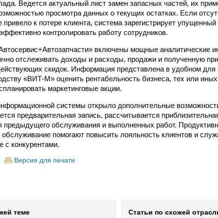
лада. Ведется актуальный лист замен запасных частей, их при
озможностью просмотра данных о текущих остатках. Если отсут
е привело к потере клиента, система зарегистрирует упущенный
эффективно контролировать работу сотрудников.
 Автосервис+Автозапчасти» включены мощные аналитические и
ачно отслеживать доходы и расходы, продажи и полученную пр
действующих скидок. Информация представлена в удобном для 
одству «ВИТ-М» оценить рентабельность бизнеса, тех или иных 
 спланировать маркетинговые акции.
информационной системы открыло дополнительные возможност
дется предварительная запись, рассчитывается приблизительна
я предыдущего обслуживания и выполненных работ. Продуктив
 обслуживание помогают повысить лояльность клиентов и слу
е с конкурентами.
Версия для печати
жей теме
Статьи по схожей отрасл