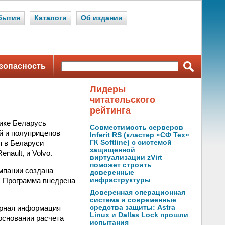
бытия
Каталоги
Об издании
зопасность
Лидеры
читательского
рейтинга
лике Беларусь
Совместимость серверов
й и полуприцепов
Inferit RS (кластер «СФ Тех»
я в Беларуси
ГК Softline) с системой
защищенной
nault, и Volvo.
виртуализации zVirt
поможет строить
мпании создана
доверенные
. Программа внедрена
инфраструктуры
Доверенная операционная
система и современные
ерная информация
средства защиты: Astra
Linux и Dallas Lock прошли
 основании расчета
испытания