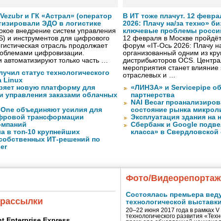
ezubr и ГК «Астрал» (оператор
В ИТ тоже плачут. 12 февра
тизировали ЭДО в логистике
2026: Плачу на/за техно» б
окое внедрение систем управления
ключевые проблемы росси
S) и инструментов для цифрового
12 февраля в Москве пройдёт 
гистическая отрасль продолжает
форум «IT-Ось 2026: Плачу на
проблемами цифровизации.
организованный одним из кру
 автоматизируют только часть …
дистрибьюторов OCS. Центра
мероприятия станет влияние 
лучил статус технологического
отраслевых и …
a Linux
ряет новую платформу для
«ЛИНЗА» и Servicepipe о
и управления заказами облачных
партнерства
NAI Becar проанализиров
eOne объединяют усилия для
состояние рынка микрол
фровой трансформации
Эксплуатация здания на 
омпаний
Сбербанк и Google подве
а в топ-10 крупнейших
класса» в Свердловской
собственных ИТ-решений по
er
Фото/Видеорепорта
Состоялась премьера вед
 рассылки
технологической выставк
20–22 июня 2017 года в рамках 
технологического развития «Тех
ent Enterprise Express