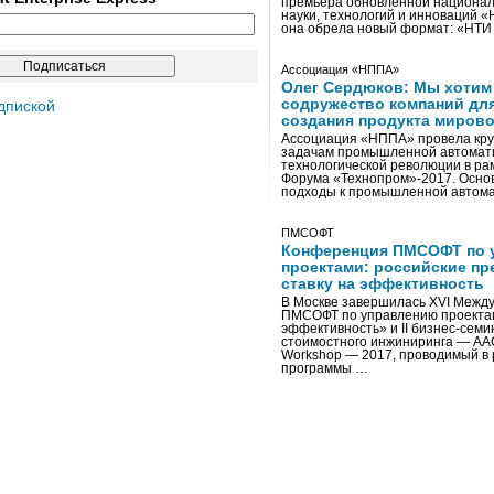
премьера обновленной национал
науки, технологий и инноваций 
она обрела новый формат: «НТ
Ассоциация «НППА»
Олег Сердюков: Мы хотим
содружество компаний дл
дпиской
создания продукта мирово
Ассоциация «НППА» провела кру
задачам промышленной автомати
технологической революции в ра
Форума «Технопром»-2017. Осно
подходы к промышленной автома
ПМСОФТ
Конференция ПМСОФТ по 
проектами: российские пр
ставку на эффективность
В Москве завершилась XVI Межд
ПМСОФТ по управлению проекта
эффективность» и II бизнес-сем
стоимостного инжиниринга — AA
Workshop — 2017, проводимый в 
программы …