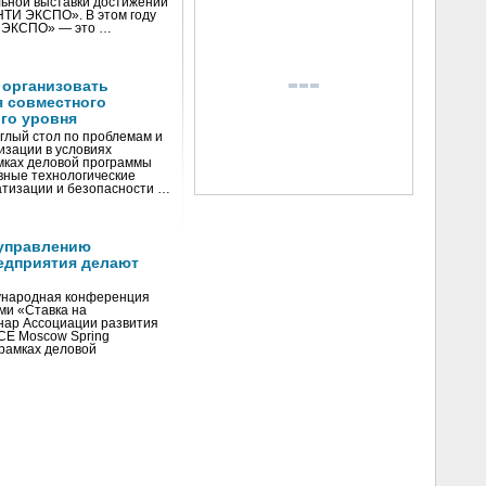
ьной выставки достижений
«НТИ ЭКСПО». В этом году
И ЭКСПО» — это …
 организовать
я совместного
го уровня
глый стол по проблемам и
зации в условиях
мках деловой программы
вные технологические
тизации и безопасности …
управлению
едприятия делают
ународная конференция
ми «Ставка на
инар Ассоциации развития
CE Moscow Spring
рамках деловой