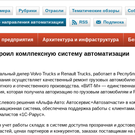
мера
Рубрики
Отрасли
Тематические обзоры
Со
 направления автоматизации
RSS
Подписка
 предприятия
Архитектура и инфраструктура
Бе
роил комлпексную систему автоматизации
льный дилер Volvo Trucks и Renault Trucks, работает в Респуб
мпания осуществляет качественный ремонт грузовых автомобиле
ртного и отечественного производства. «ВИТ-М» — единственна
я, которая получила авторизацию по грузовым автомобилям и Re
левого решения «Альфа-Авто: Автосервис+Автозапчасти» в ко
ационная система, обеспечена поддержка работы с клиентами
иалистов «1С-Рарус».
 учет работы склада: в системе доступна прозрачная и достов
астей, ценах партнеров и конкурентов, заказах поставщикам на