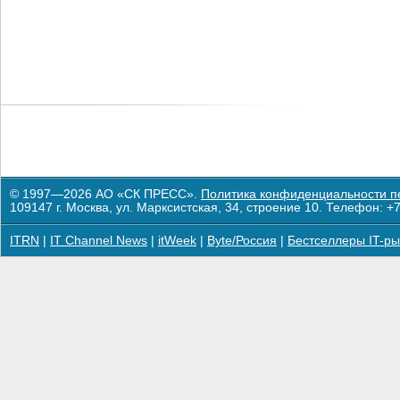
© 1997—2026 АО «СК ПРЕСС».
Политика конфиденциальности п
109147 г. Москва, ул. Марксистская, 34, строение 10. Телефон: +7
ITRN
|
IT Channel News
|
itWeek
|
Byte/Россия
|
Бестселлеры IT-ры