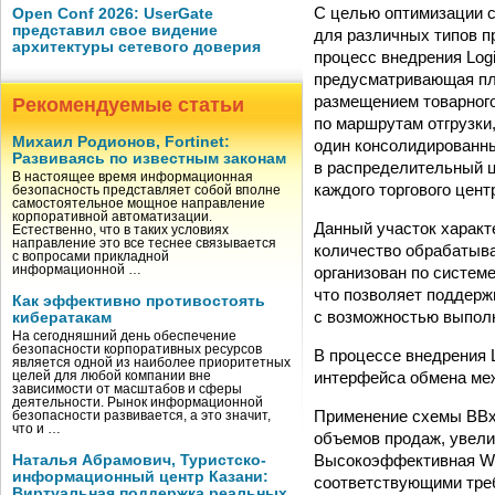
С целью оптимизации с
Open Conf 2026: UserGate
представил свое видение
для различных типов 
архитектуры сетевого доверия
процесс внедрения Logi
предусматривающая пл
размещением товарного
Рекомендуемые статьи
по маршрутам отгрузки
Михаил Родионов, Fortinet:
один консолидированны
Развиваясь по известным законам
в распределительный ц
В настоящее время информационная
каждого торгового цен
безопасность представляет собой вполне
самостоятельное мощное направление
корпоративной автоматизации.
Данный участок характ
Естественно, что в таких условиях
направление это все теснее связывается
количество обрабатыва
с вопросами прикладной
организован по системе
информационной …
что позволяет поддерж
Как эффективно противостоять
с возможностью выпол
кибератакам
На сегодняшний день обеспечение
безопасности корпоративных ресурсов
В процессе внедрения L
является одной из наиболее приоритетных
интерфейса обмена ме
целей для любой компании вне
зависимости от масштабов и сферы
деятельности. Рынок информационной
Применение схемы BBxD
безопасности развивается, а это значит,
что и …
объемов продаж, увели
Высокоэффективная WMS
Наталья Абрамович, Туристско-
информационный центр Казани:
соответствующими треб
Виртуальная поддержка реальных