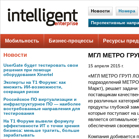
Новости
Номера
Перспективные напр
Мобильность
Бизнес-процессы
Ресурсы пред
Новости
МГЛ МЕТРО ГРУП
UserGate будет тестировать свои
15 апреля 2015 г.
решения при помощи
оборудования Xinertel
«МГЛ МЕТРО ГРУП ЛОГИ
подразделений МЕТРО 
Эксперты на Т1 Форуме: как
множить ИИ-возможности,
Маркт), решает задачи
сокращая риски
поставщикам качествен
Российское ПО виртуализации и
из различных категори
инфраструктурное ПО — наиболее
продукты глубокой зам
востребованные направления для
которые поступают на 
тестирования
является оптимальное
На Т1 Форуме вывели формулу
обеспечения своевреме
эффективности ИТ с точки зрения
бизнеса: меньше тратить, больше
зарабатывать
Компания добивается п