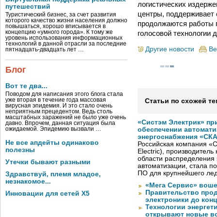
логистических издерже
путешествий
центры, поддерживает 
Туристический бизнес, за счет развития
которого качество жизни населения должно
продолжаются работы п
повышаться, хорошо вписывается в
голосовой технологии 
концепцию «умного города». К тому же
уровень использования информационных
технологий в данной отрасли за последние
Другие новости
Ве
пятнадцать-двадцать лет …
Блог
Вот те два...
Поводом для написания этого блога стала
уже вторая в течение года массовая
Статьи по схожей те
вирусная эпидемия. И это стало очень
неприятным прецедентом. Ведь столь
масштабных заражений не было уже очень
«Систэм Электрик» пр
давно. Впрочем, данная ситуация была
ожидаемой. Эпидемию вызвали …
обеспечении автомати
энергоснабжения «СК
Не все апдейты одинаково
Российская компания «С
полезны
Electric), производител
области распределения 
Утечки бывают разными
автоматизации, стала п
ПО для крупнейшего лед
Здравствуй, племя младое,
незнакомое...
«Мега Сервис» воше
Правительство про
Инновации для сетей X5
электроники до конц
Технологии энергет
открывают новые в