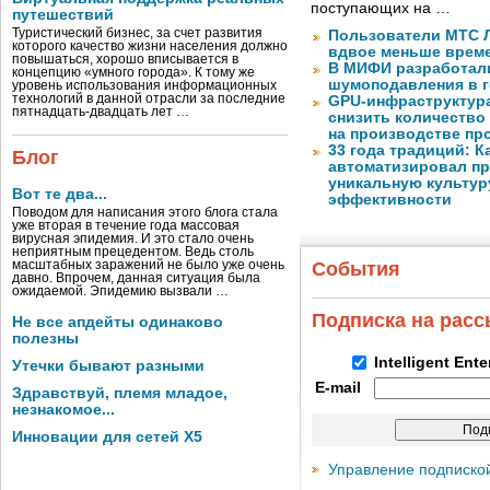
поступающих на …
путешествий
Туристический бизнес, за счет развития
Пользователи МТС Л
которого качество жизни населения должно
вдвое меньше време
повышаться, хорошо вписывается в
В МИФИ разработал
концепцию «умного города». К тому же
шумоподавления в 
уровень использования информационных
технологий в данной отрасли за последние
GPU-инфраструктур
пятнадцать-двадцать лет …
снизить количество
на производстве п
33 года традиций: К
Блог
автоматизировал пр
уникальную культуру
Вот те два...
эффективности
Поводом для написания этого блога стала
уже вторая в течение года массовая
вирусная эпидемия. И это стало очень
неприятным прецедентом. Ведь столь
масштабных заражений не было уже очень
События
давно. Впрочем, данная ситуация была
ожидаемой. Эпидемию вызвали …
Подписка на рас
Не все апдейты одинаково
полезны
Intelligent Ent
Утечки бывают разными
E-mail
Здравствуй, племя младое,
незнакомое...
Инновации для сетей X5
Управление подписко