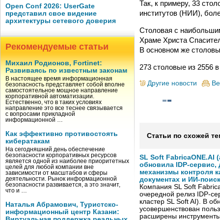
Так, к примеру, 33 ст
Open Conf 2026: UserGate
институтов (НИИ), боле
представил свое видение
архитектуры сетевого доверия
Столовая с наибольшим
Храме Христа Спасител
Рекомендуемые статьи
В основном же столовы
Михаил Родионов, Fortinet:
273 столовые из 2556 
Развиваясь по известным законам
В настоящее время информационная
Другие новости
Ве
безопасность представляет собой вполне
самостоятельное мощное направление
корпоративной автоматизации.
Естественно, что в таких условиях
направление это все теснее связывается
с вопросами прикладной
информационной …
Как эффективно противостоять
Статьи по схожей те
кибератакам
На сегодняшний день обеспечение
безопасности корпоративных ресурсов
SL Soft FabricaONE.AI (
является одной из наиболее приоритетных
обновила IDP-сервис,
целей для любой компании вне
механизмы контроля к
зависимости от масштабов и сферы
деятельности. Рынок информационной
документах и ИИ-поис
безопасности развивается, а это значит,
Компания SL Soft Fabri
что и …
очередной релиз IDP-сер
кластер SL Soft AI). В о
Наталья Абрамович, Туристско-
усовершенствован польз
информационный центр Казани:
расширены инструменты
Виртуальная поддержка реальных