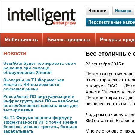
Новости
Номера
Перспективные напр
Мобильность
Бизнес-процессы
Ресурсы пред
Новости
Все столичные 
UserGate будет тестировать свои
22 сентября 2015 г.
решения при помощи
оборудования Xinertel
Портал открытых данн
о всех городских стол
Эксперты на Т1 Форуме: как
множить ИИ-возможности,
лидирует ЮАО — 350 о
сокращая риски
Христа Спасителя, спо
Российское ПО виртуализации и
Портала открытых данн
инфраструктурное ПО — наиболее
название, контакты, а 
востребованные направления для
тестирования
Лидером по числу сто
На Т1 Форуме вывели формулу
350 объектов. Второе и
эффективности ИТ с точки зрения
бизнеса: меньше тратить, больше
Многие столовые наход
зарабатывать