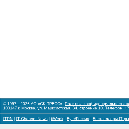
© 1997—2026 АО «СК ПРЕСС».
Политика конфиденциальности п
109147 г. Москва, ул. Марксистская, 34, строение 10. Телефон: +7
ITRN
|
IT Channel News
|
itWeek
|
Byte/Россия
|
Бестселлеры IT-ры