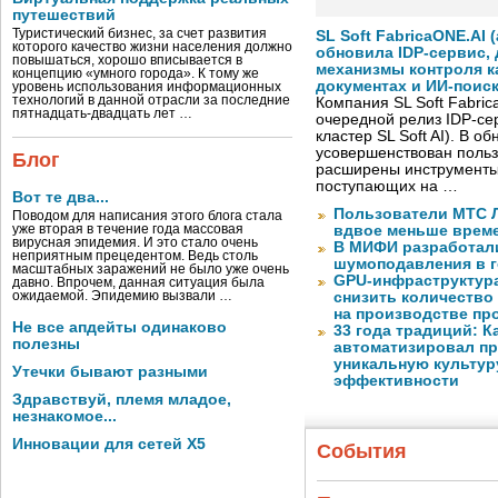
путешествий
Туристический бизнес, за счет развития
SL Soft FabricaONE.AI (
которого качество жизни населения должно
обновила IDP-сервис,
повышаться, хорошо вписывается в
механизмы контроля к
концепцию «умного города». К тому же
документах и ИИ-поис
уровень использования информационных
технологий в данной отрасли за последние
Компания SL Soft Fabri
пятнадцать-двадцать лет …
очередной релиз IDP-сер
кластер SL Soft AI). В о
усовершенствован польз
Блог
расширены инструменты
поступающих на …
Вот те два...
Пользователи МТС Л
Поводом для написания этого блога стала
уже вторая в течение года массовая
вдвое меньше време
вирусная эпидемия. И это стало очень
В МИФИ разработал
неприятным прецедентом. Ведь столь
шумоподавления в 
масштабных заражений не было уже очень
GPU-инфраструктур
давно. Впрочем, данная ситуация была
ожидаемой. Эпидемию вызвали …
снизить количество
на производстве п
Не все апдейты одинаково
33 года традиций: К
полезны
автоматизировал пр
уникальную культуру
Утечки бывают разными
эффективности
Здравствуй, племя младое,
незнакомое...
Инновации для сетей X5
События