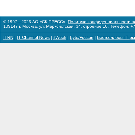
© 1997—2026 АО «СК ПРЕСС».
Политика конфиденциальности п
109147 г. Москва, ул. Марксистская, 34, строение 10. Телефон: +7
ITRN
|
IT Channel News
|
itWeek
|
Byte/Россия
|
Бестселлеры IT-ры