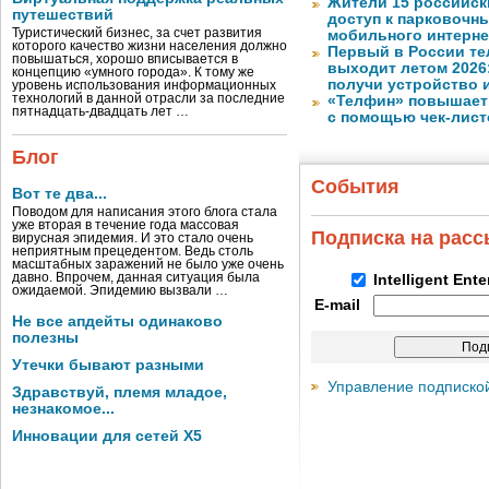
Жители 15 российск
путешествий
доступ к парковочн
Туристический бизнес, за счет развития
мобильного интерне
которого качество жизни населения должно
Первый в России те
повышаться, хорошо вписывается в
выходит летом 2026
концепцию «умного города». К тому же
получи устройство 
уровень использования информационных
технологий в данной отрасли за последние
«Телфин» повышает 
пятнадцать-двадцать лет …
с помощью чек-лист
Блог
События
Вот те два...
Поводом для написания этого блога стала
уже вторая в течение года массовая
Подписка на рас
вирусная эпидемия. И это стало очень
неприятным прецедентом. Ведь столь
масштабных заражений не было уже очень
давно. Впрочем, данная ситуация была
Intelligent Ent
ожидаемой. Эпидемию вызвали …
E-mail
Не все апдейты одинаково
полезны
Утечки бывают разными
Управление подписко
Здравствуй, племя младое,
незнакомое...
Инновации для сетей X5