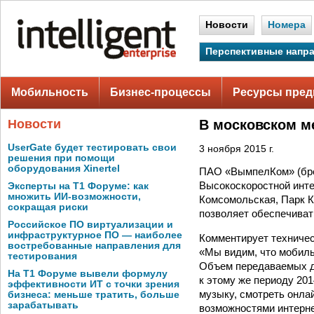
Новости
Номера
Перспективные напр
Мобильность
Бизнес-процессы
Ресурсы пред
Новости
В московском м
UserGate будет тестировать свои
3 ноября 2015 г.
решения при помощи
оборудования Xinertel
ПАО «ВымпелКом» (брен
Высокоскоростной инте
Эксперты на Т1 Форуме: как
множить ИИ-возможности,
Комсомольская, Парк К
сокращая риски
позволяет обеспечиват
Российское ПО виртуализации и
инфраструктурное ПО — наиболее
Комментирует техниче
востребованные направления для
«Мы видим, что мобиль
тестирования
Объем передаваемых да
На Т1 Форуме вывели формулу
к этому же периоду 20
эффективности ИТ с точки зрения
музыку, смотреть онла
бизнеса: меньше тратить, больше
зарабатывать
возможностями интерне