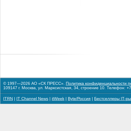
© 1997—2026 АО «СК ПРЕСС».
Политика конфиденциальности п
109147 г. Москва, ул. Марксистская, 34, строение 10. Телефон: +7
ITRN
|
IT Channel News
|
itWeek
|
Byte/Россия
|
Бестселлеры IT-ры