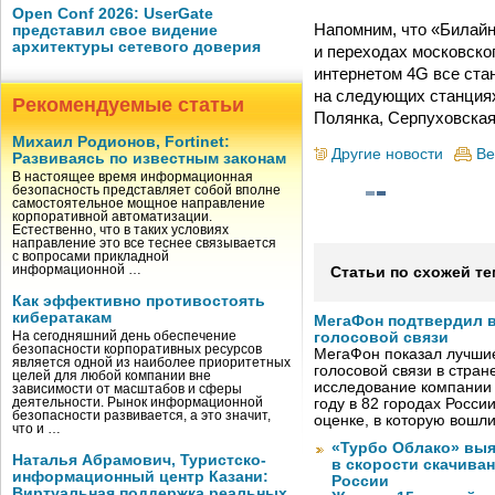
Open Conf 2026: UserGate
Напомним, что «Билайн
представил свое видение
архитектуры сетевого доверия
и переходах московско
интернетом 4G все ста
на следующих станциях
Рекомендуемые статьи
Полянка, Серпуховская
Михаил Родионов, Fortinet:
Другие новости
Ве
Развиваясь по известным законам
В настоящее время информационная
безопасность представляет собой вполне
самостоятельное мощное направление
корпоративной автоматизации.
Естественно, что в таких условиях
направление это все теснее связывается
с вопросами прикладной
информационной …
Статьи по схожей те
Как эффективно противостоять
кибератакам
МегаФон подтвердил в
На сегодняшний день обеспечение
голосовой связи
безопасности корпоративных ресурсов
МегаФон показал лучшие
является одной из наиболее приоритетных
голосовой связи в стран
целей для любой компании вне
исследование компании
зависимости от масштабов и сферы
деятельности. Рынок информационной
году в 82 городах Росси
безопасности развивается, а это значит,
оценке, в которую вошл
что и …
«Турбо Облако» выя
Наталья Абрамович, Туристско-
в скорости скачива
информационный центр Казани:
России
Виртуальная поддержка реальных