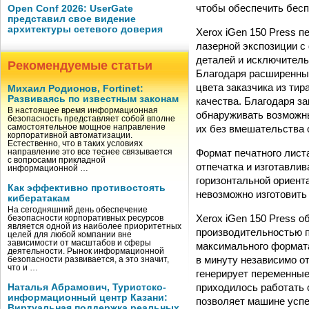
чтобы обеспечить бесп
Open Conf 2026: UserGate
представил свое видение
архитектуры сетевого доверия
Xerox iGen 150 Press п
лазерной экспозиции с
деталей и исключительн
Рекомендуемые статьи
Благодаря расширенны
цвета заказчика из тир
Михаил Родионов, Fortinet:
Развиваясь по известным законам
качества. Благодаря за
В настоящее время информационная
обнаруживать возможные
безопасность представляет собой вполне
их без вмешательства 
самостоятельное мощное направление
корпоративной автоматизации.
Естественно, что в таких условиях
Формат печатного лист
направление это все теснее связывается
с вопросами прикладной
отпечатка и изготавлив
информационной …
горизонтальной ориент
Как эффективно противостоять
невозможно изготовить
кибератакам
На сегодняшний день обеспечение
Xerox iGen 150 Press о
безопасности корпоративных ресурсов
является одной из наиболее приоритетных
производительностью 
целей для любой компании вне
зависимости от масштабов и сферы
максимального формата
деятельности. Рынок информационной
в минуту независимо о
безопасности развивается, а это значит,
что и …
генерирует переменные
приходилось работать 
Наталья Абрамович, Туристско-
информационный центр Казани:
позволяет машине успе
Виртуальная поддержка реальных