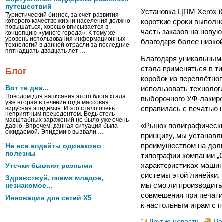
путешествий
Установка ЦПМ Xerox i
Туристический бизнес, за счет развития
короткие сроки выполн
которого качество жизни населения должно
повышаться, хорошо вписывается в
часть заказов на нову
концепцию «умного города». К тому же
уровень использования информационных
благодаря более низкой
технологий в данной отрасли за последние
пятнадцать-двадцать лет …
Благодаря уникальным
стала применяться в т
Блог
коробок из переплётно
использовать технологи
Вот те два...
Поводом для написания этого блога стала
выборочного УФ-лакиро
уже вторая в течение года массовая
справилась с печатью н
вирусная эпидемия. И это стало очень
неприятным прецедентом. Ведь столь
масштабных заражений не было уже очень
«Рынок полиграфических
давно. Впрочем, данная ситуация была
ожидаемой. Эпидемию вызвали …
принципу, мы устанав
преимуществом на долг
Не все апдейты одинаково
полезны
типографии компании „
характеристиках машин
Утечки бывают разными
системы этой линейки.
Здравствуй, племя младое,
мы смогли производить
незнакомое...
совмещения при печати 
Инновации для сетей X5
к настольным играм с 
Другие новости
Ве