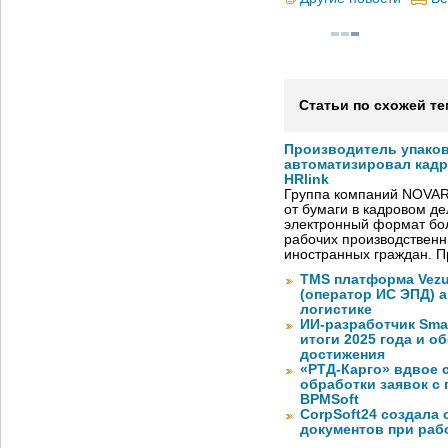
Статьи по схожей те
Производитель упако
автоматизировал кад
HRlink
Группа компаний NOVAR
от бумаги в кадровом д
электронный формат бол
рабочих производствен
иностранных граждан. П
TMS платформа Vezu
(оператор ИС ЭПД) 
логистике
ИИ-разработчик Sma
итоги 2025 года и 
достижения
«РТД-Карго» вдвое 
обработки заявок с
BPMSoft
CorpSoft24 создала
документов при раб