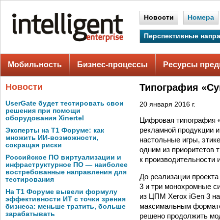
Новости
Номера
Перспективные напр
Мобильность
Бизнес-процессы
Ресурсы пред
Новости
Типография «Су
UserGate будет тестировать свои
20 января 2016 г.
решения при помощи
оборудования Xinertel
Цифровая типография «
рекламной продукции и 
Эксперты на Т1 Форуме: как
множить ИИ-возможности,
настольные игры, этик
сокращая риски
одним из приоритетов 
Российское ПО виртуализации и
к производительности 
инфраструктурное ПО — наиболее
востребованные направления для
До реализации проекта
тестирования
3 и три монохромные с
На Т1 Форуме вывели формулу
из ЦПМ Xerox iGen 3 н
эффективности ИТ с точки зрения
максимальным форматом
бизнеса: меньше тратить, больше
зарабатывать
решено продолжить мод