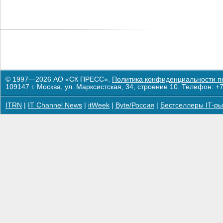
© 1997—2026 АО «СК ПРЕСС».
Политика конфиденциальности п
109147 г. Москва, ул. Марксистская, 34, строение 10. Телефон: +7
ITRN
|
IT Channel News
|
itWeek
|
Byte/Россия
|
Бестселлеры IT-ры