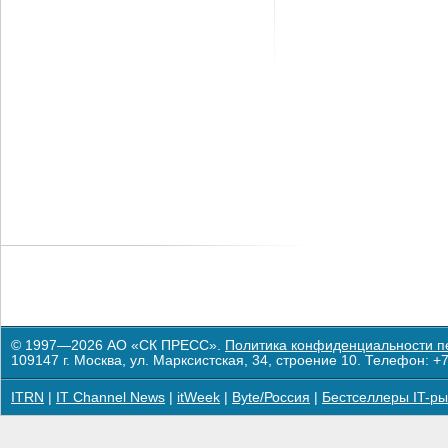
© 1997—2026 АО «СК ПРЕСС».
Политика конфиденциальности п
109147 г. Москва, ул. Марксистская, 34, строение 10. Телефон: +7
ITRN
|
IT Channel News
|
itWeek
|
Byte/Россия
|
Бестселлеры IT-ры