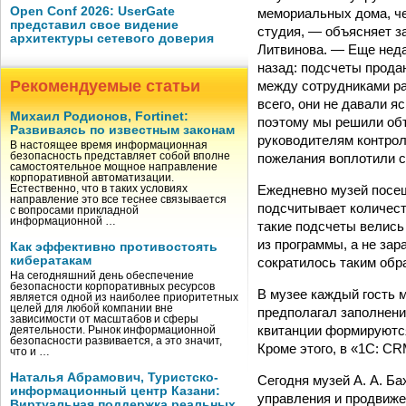
Open Conf 2026: UserGate
мемориальных дома, че
представил свое видение
студия, — объясняет з
архитектуры сетевого доверия
Литвинова. — Еще неда
назад: подсчеты прода
Рекомендуемые статьи
между сотрудниками р
всего, они не давали я
Михаил Родионов, Fortinet:
поэтому мы решили объ
Развиваясь по известным законам
руководителям контрол
В настоящее время информационная
пожелания воплотили 
безопасность представляет собой вполне
самостоятельное мощное направление
корпоративной автоматизации.
Ежедневно музей посещ
Естественно, что в таких условиях
направление это все теснее связывается
подсчитывает количест
с вопросами прикладной
информационной …
такие подсчеты велись
из программы, а не зар
Как эффективно противостоять
кибератакам
сократилось таким обр
На сегодняшний день обеспечение
безопасности корпоративных ресурсов
В музее каждый гость 
является одной из наиболее приоритетных
целей для любой компании вне
предполагал заполнени
зависимости от масштабов и сферы
квитанции формируются
деятельности. Рынок информационной
безопасности развивается, а это значит,
Кроме этого, в «1С: C
что и …
Наталья Абрамович, Туристско-
Сегодня музей А. А. Б
информационный центр Казани:
управления и продвиже
Виртуальная поддержка реальных