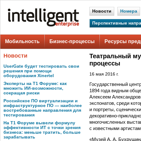
Новости
Номера
Перспективные напр
Мобильность
Бизнес-процессы
Ресурсы пред
Новости
Театральный му
процессы
UserGate будет тестировать свои
решения при помощи
16 мая 2016 г.
оборудования Xinertel
Эксперты на Т1 Форуме: как
Государственный центр
множить ИИ-возможности,
1894 года видным общ
сокращая риски
Алексеем Александров
Российское ПО виртуализации и
экспонатов, среди кот
инфраструктурное ПО — наиболее
и портреты, сценическ
востребованные направления для
тестирования
декоративно-прикладно
многочисленных выстав
На Т1 Форуме вывели формулу
эффективности ИТ с точки зрения
с известными артистами
бизнеса: меньше тратить, больше
зарабатывать
«Музей А. А. Бухрушин