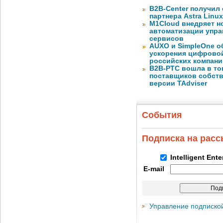
B2B-Center получил 
партнера Astra Linux
M1Cloud внедряет н
автоматизации упра
сервисов
AUXO и SimpleOne о
ускорения цифрово
российских компани
B2B-РТС вошла в то
поставщиков собст
версии TAdviser
События
Подписка на рас
Intelligent Ent
E-mail
Управление подписко