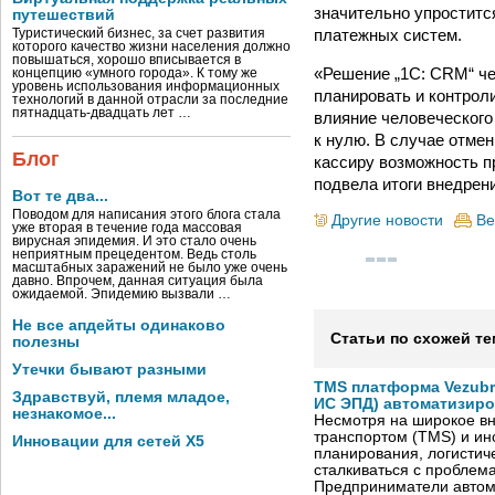
значительно упроститс
путешествий
платежных систем.
Туристический бизнес, за счет развития
которого качество жизни населения должно
повышаться, хорошо вписывается в
«Решение „1С: CRM“ че
концепцию «умного города». К тому же
уровень использования информационных
планировать и контрол
технологий в данной отрасли за последние
пятнадцать-двадцать лет …
влияние человеческого
к нулю. В случае отме
Блог
кассиру возможность п
подвела итоги внедрен
Вот те два...
Поводом для написания этого блога стала
Другие новости
Ве
уже вторая в течение года массовая
вирусная эпидемия. И это стало очень
неприятным прецедентом. Ведь столь
масштабных заражений не было уже очень
давно. Впрочем, данная ситуация была
ожидаемой. Эпидемию вызвали …
Не все апдейты одинаково
Статьи по схожей те
полезны
Утечки бывают разными
TMS платформа Vezubr
Здравствуй, племя младое,
ИС ЭПД) автоматизиро
незнакомое...
Несмотря на широкое в
транспортом (TMS) и ин
Инновации для сетей X5
планирования, логистич
сталкиваться с проблем
Предприниматели автом