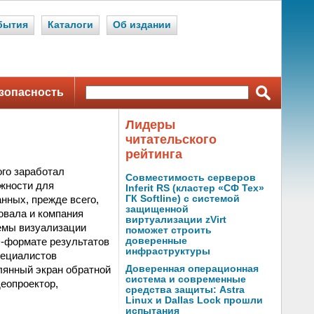
бытия
Каталоги
Об издании
зопасность
Лидеры
читательского
рейтинга
го заработал
Совместимость серверов
жности для
Inferit RS (кластер «СФ Тех»
нных, прежде всего,
ГК Softline) с системой
защищенной
овала и компания
виртуализации zVirt
емы визуализации
поможет строить
D-формате результатов
доверенные
инфраструктуры
пециалистов
лянный экран обратной
Доверенная операционная
система и современные
деопроектор,
средства защиты: Astra
Linux и Dallas Lock прошли
испытания