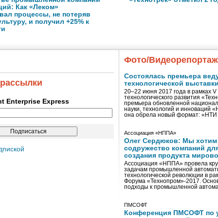
ций: Как «Леком»
вал процессы, не потеряв
льтуру, и получил +25% к
ти
Фото/Видеорепорта
Состоялась премьера вед
 рассылки
технологической выставк
20–22 июня 2017 года в рамках 
технологического развития «Тех
ent Enterprise Express
премьера обновленной национал
науки, технологий и инноваций 
она обрела новый формат: «НТ
Ассоциация «НППА»
Олег Сердюков: Мы хотим
содружество компаний дл
дпиской
создания продукта мирово
Ассоциация «НППА» провела кру
задачам промышленной автомати
технологической революции в ра
Форума «Технопром»-2017. Осно
подходы к промышленной автома
ПМСОФТ
Конференция ПМСОФТ по 