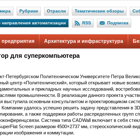
мера
Рубрики
Отрасли
Тематические обзоры
Со
 направления автоматизации
RSS
Подписка
 предприятия
Архитектура и инфраструктура
Бе
ор для суперкомпьютера
кт-Петербургском Политехническом Университете Петра Велико
ый центр «Политехнический», который открывает новые возмо
аментальных и прикладных научных исследований, востребова
аслями промышленности. В реализации данного проекта участв
ая выступила основным консультантом и проектировщиком сист
 Компании удалось успешно решить задачу представления в 3
лирования, а также поддержки работы распределенных групп с
оконференцсвязи. Система типа CADWall включает в себя стек
SuperFlat Screen размером 4500×2737 мм, стереоскопический ви
рации изображения и коммутации.