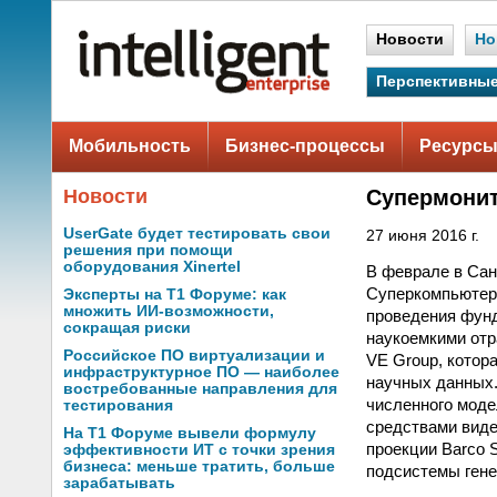
Новости
Но
Перспективные
Мобильность
Бизнес-процессы
Ресурсы
Новости
Супермонит
UserGate будет тестировать свои
27 июня 2016 г.
решения при помощи
оборудования Xinertel
В феврале в Сан
Суперкомпьютерн
Эксперты на Т1 Форуме: как
множить ИИ-возможности,
проведения фунд
сокращая риски
наукоемкими отр
Российское ПО виртуализации и
VE Group, котор
инфраструктурное ПО — наиболее
научных данных.
востребованные направления для
численного моде
тестирования
средствами виде
На Т1 Форуме вывели формулу
проекции Barco 
эффективности ИТ с точки зрения
бизнеса: меньше тратить, больше
подсистемы гене
зарабатывать