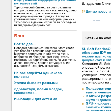
Владислав Сине
путешествий
Туристический бизнес, за счет развития
которого качество жизни населения должно
Другие новости
повышаться, хорошо вписывается в
концепцию «умного города». К тому же
уровень использования информационных
технологий в данной отрасли за последние
пятнадцать-двадцать лет …
Блог
Статьи по схо
Вот те два...
Поводом для написания этого блога стала
SL Soft FabricaO
уже вторая в течение года массовая
обновила IDP-с
вирусная эпидемия. И это стало очень
механизмы конт
неприятным прецедентом. Ведь столь
документах и ИИ
масштабных заражений не было уже очень
давно. Впрочем, данная ситуация была
Компания SL Soft
ожидаемой. Эпидемию вызвали …
очередной релиз 
кластер SL Soft A
Не все апдейты одинаково
усовершенствова
полезны
расширены инстр
поступающих на
Утечки бывают разными
Пользователи
Здравствуй, племя младое,
вдвое меньше
незнакомое...
В МИФИ разра
Инновации для сетей X5
шумоподавлен
GPU-инфрастр
снизить коли
на производс