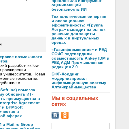
предложила инструмент,
оценивающий
безопасность ИИ
Технологическая синергия
и операционная
эффективность: «Группа
Астра» выводит на рынок
решение для защиты
данных в виртуальных
средах
и
«Газинформсервис» и РЕД
СОФТ подтвердили
нерские возможности
совместимость Ankey IDM и
етов
РЕД АДМ Промышленная
кий разработчик low-
редакция 2.0
о расширении
БФТ-Холдинг
я университетов. Новая
модернизировал
менные технологии,
информационную систему
действие с …
Алтайкрайимущества
oftline) помогла
му обновить ИТ-
Мы в социальных
ить преимущества в
nterprise Agreement
сетях
 и BPMSoft
ичестве в
ной сферах
и Mail.ru Group
ода успешной работы