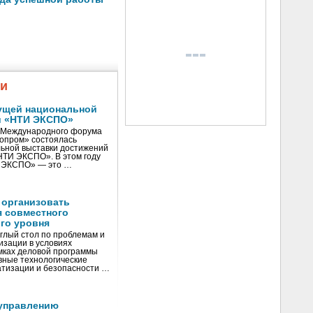
жи
ущей национальной
и «НТИ ЭКСПО»
V Международного форума
нопром» состоялась
ьной выставки достижений
«НТИ ЭКСПО». В этом году
И ЭКСПО» — это …
 организовать
я совместного
го уровня
глый стол по проблемам и
зации в условиях
мках деловой программы
вные технологические
тизации и безопасности …
управлению