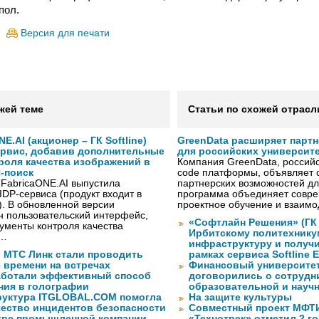
пол.
Версия для печати
жей теме
Статьи по схожей отрасл
NE.AI (акционер – ГК Softline)
GreenData расширяет парт
ервис, добавив дополнительные
для российских университ
роля качества изображений в
Компания GreenData, российс
-поиск
code платформы, объявляет 
 FabricaONE.AI выпустила
партнерских возможностей дл
IDP-сервиса (продукт входит в
программа объединяет совре
I). В обновленной версии
проектное обучение и взаимо
н пользовательский интерфейс,
«Софтлайн Решения» (ГК S
ументы контроля качества
Ирбитскому политехнику
 …
инфраструктуру и получ
 МТС Линк стали проводить
рамках сервиса Softline E
 времени на встречах
Финансовый университет
ботали эффективный способ
договорились о сотрудн
ия в голографии
образовательной и науч
уктура ITGLOBAL.COM помогла
На защите культуры
чество инцидентов безопасности
Совместный проект МФТИ 
тве промышленной компании
«Технотрек» отметил 2 г