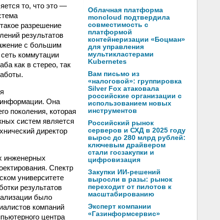
ется то, что это —
Облачная платформа
стема
moncloud подтвердила
 такое разрешение
совместимость с
платформой
лений результатов
контейнеризации «Боцман»
ражение с большим
для управления
 сеть коммутации
мультикластерами
Kubernetes
ба как в стерео, так
работы.
Вам письмо из
«налоговой»: группировка
Silver Fox атаковала
ая
российские организации с
 информации. Она
использованием новых
го поколения, которая
инструментов
жных систем является
Российский рынок
хнический директор
серверов и СХД в 2025 году
вырос до 280 млрд рублей:
ключевым драйвером
стали госзакупки и
х инженерных
цифровизация
оектирования. Спектр
Закупки ИИ-решений
ском университете
выросли в разы: рынок
ботки результатов
переходит от пилотов к
масштабированию
уализации было
циалистов компаний
Эксперт компании
«Газинформсервис»
мпьютерного центра