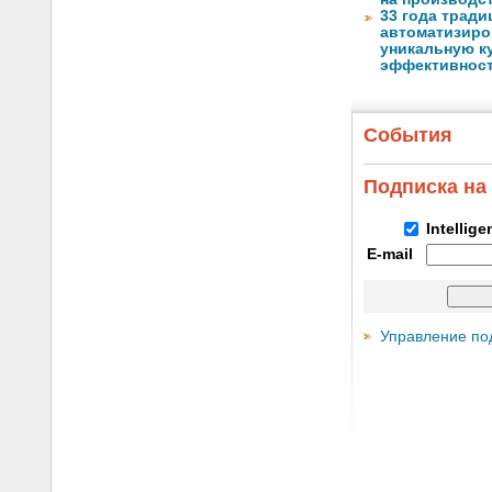
33 года тради
автоматизиро
уникальную ку
эффективнос
События
Подписка на
Intellig
E-mail
Управление по