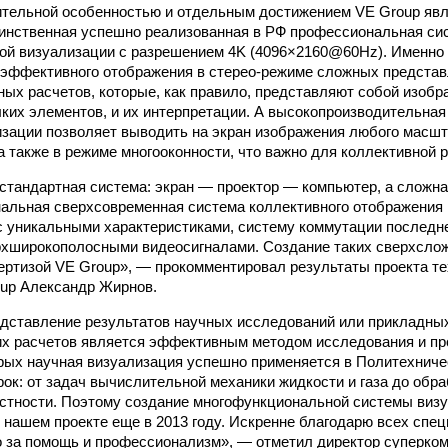
тельной особенностью и отдельным достижением VE Group явля
динственная успешно реализованная в РФ профессиональная си
ой визуализации с разрешением 4K (4096×2160@60Hz). Именно
эффективного отображения в стерео-режиме сложных представ
ых расчетов, которые, как правило, представляют собой изоб
ких элементов, и их интерпретации. А высокопроизводительная
зации позволяет выводить на экран изображения любого масшта
а также в режиме многооконности, что важно для коллективной 
 стандартная система: экран — проектор — компьютер, а сложн
альная сверхсовременная система коллективного отображения
с уникальными характеристиками, систему коммутации последне
рхширокополосными видеосигналами. Создание таких сверхсло
ертизой VE Group», — прокомментировал результаты проекта те
up Александр Жирнов.
дставление результатов научных исследований или прикладны
их расчетов является эффективным методом исследования и пр
орых научная визуализация успешно применяется в Политехниче
ок: от задач вычислительной механики жидкости и газа до обра
стности. Поэтому создание многофункциональной системы виз
 нашем проекте еще в 2013 году. Искренне благодарю всех спе
o за помощь и профессионализм», — отметил директор суперко