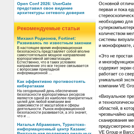
Основной отличи
Open Conf 2026: UserGate
представил свое видение
первая и пока е
архитектуры сетевого доверия
стереоскопическ
необходимо для 
суперкомпьютерн
Рекомендуемые статьи
количеством мел
Михаил Родионов, Fortinet:
системы визуали
Развиваясь по известным законам
и моноформате, 
В настоящее время информационная
безопасность представляет собой вполне
«Это не простая
самостоятельное мощное направление
корпоративной автоматизации.
и многофункцион
Естественно, что в таких условиях
направление это все теснее связывается
содержит экран 
с вопросами прикладной
работает со све
информационной …
уникальной эксп
Как эффективно противостоять
компании VE Gro
кибератакам
На сегодняшний день обеспечение
безопасности корпоративных ресурсов
«Визуальное пре
является одной из наиболее приоритетных
и технологическ
целей для любой компании вне
зависимости от масштабов и сферы
областей, в кот
деятельности. Рынок информационной
безопасности развивается, а это значит,
чрезвычайно шир
что и …
сканирования ме
Наталья Абрамович, Туристско-
предусмотрено в
информационный центр Казани:
VE Group и Barc
Виртуальная поддержка реальных