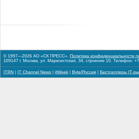
© 1997—2026 АО «СК ПРЕСС».
Политика конфиденциальности п
109147 г. Москва, ул. Марксистская, 34, строение 10. Телефон: +7
ITRN
|
IT Channel News
|
itWeek
|
Byte/Россия
|
Бестселлеры IT-ры