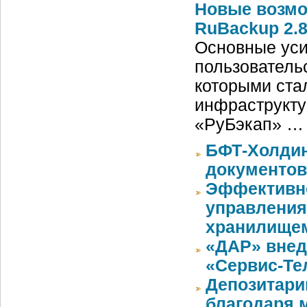
Новые возмо
RuBackup 2.
Основные уси
пользователь
которыми ста
инфраструкту
«РуБэкап» …
БФТ-Холдин
документов
Эффективно
управления
хранилище
«ДАР» внед
«Сервис-Те
Депозитари
благодаря 