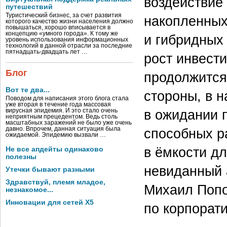
воздействие
путешествий
Туристический бизнес, за счет развития
накопленных
которого качество жизни населения должно
повышаться, хорошо вписывается в
концепцию «умного города». К тому же
и гибридных
уровень использования информационных
технологий в данной отрасли за последние
пятнадцать-двадцать лет …
рост инвест
Блог
продолжится
Вот те два...
стороны, в 
Поводом для написания этого блога стала
уже вторая в течение года массовая
в ожидании 
вирусная эпидемия. И это стало очень
неприятным прецедентом. Ведь столь
масштабных заражений не было уже очень
способных р
давно. Впрочем, данная ситуация была
ожидаемой. Эпидемию вызвали …
в ёмкости д
Не все апдейты одинаково
полезны
невиданный 
Утечки бывают разными
Здравствуй, племя младое,
Михаил Попо
незнакомое...
Инновации для сетей X5
по корпорат