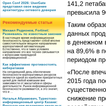
141,2 петаба
Open Conf 2026: UserGate
представил свое видение
архитектуры сетевого доверия
превысила 9
Рекомендуемые статьи
Таким образ
Михаил Родионов, Fortinet:
данных прод
Развиваясь по известным законам
В настоящее время информационная
в денежном 
безопасность представляет собой вполне
самостоятельное мощное направление
корпоративной автоматизации.
на 89,6% в 
Естественно, что в таких условиях
направление это все теснее связывается
с вопросами прикладной
периодом пр
информационной …
Как эффективно противостоять
кибератакам
«После впеч
На сегодняшний день обеспечение
безопасности корпоративных ресурсов
является одной из наиболее приоритетных
2015 года п
целей для любой компании вне
зависимости от масштабов и сферы
деятельности. Рынок информационной
существенно
безопасности развивается, а это значит,
что и …
снижение пр
Наталья Абрамович, Туристско-
информационный центр Казани:
Виртуальная поддержка реальных