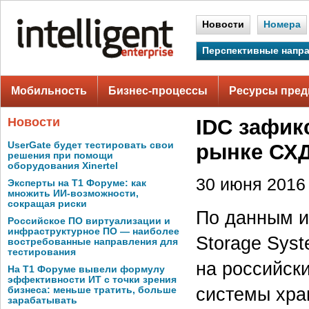
Новости
Номера
Перспективные напр
Мобильность
Бизнес-процессы
Ресурсы пред
Новости
IDC зафик
UserGate будет тестировать свои
рынке СХ
решения при помощи
оборудования Xinertel
30 июня 2016 
Эксперты на Т1 Форуме: как
множить ИИ-возможности,
сокращая риски
По данным и
Российское ПО виртуализации и
инфраструктурное ПО — наиболее
Storage Syst
востребованные направления для
тестирования
на российск
На Т1 Форуме вывели формулу
эффективности ИТ с точки зрения
системы хра
бизнеса: меньше тратить, больше
зарабатывать