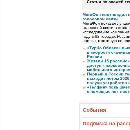
Статьи по схожей те
МегаФон подтвердил в
голосовой связи
МегаФон показал лучшие
голосовой связи в стран
исследование компании
году в 82 городах Росси
оценке, в которую вошл
«Турбо Облако» выя
в скорости скачива
России
Жители 15 российск
доступ к парковочн
мобильного интерне
Первый в России те
выходит летом 2026
получи устройство 
«Телфин» повышает 
с помощью чек-лист
События
Подписка на рас