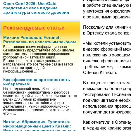
Open Conf 2026: UserGate
в работе специальную 
представил свое видение
уничтожения онкологич
архитектуры сетевого доверия
с остальными врачами 
Поскольку для клиники
Рекомендуемые статьи
в Ортенау стала основ
Михаил Родионов, Fortinet:
Развиваясь по известным законам
«Мы хотели установить
В настоящее время информационная
видеоконференций межд
безопасность представляет собой вполне
самостоятельное мощное направление
приложения в хорошем
корпоративной автоматизации.
видеоконференцсвязи н
Естественно, что в таких условиях
направление это все теснее связывается
требованиям», — комме
с вопросами прикладной
информационной …
Ortenau Klinikum.
Как эффективно противостоять
В процессе поиска зам
кибератакам
внимание на более сов
На сегодняшний день обеспечение
безопасности корпоративных ресурсов
тестирования IT-специ
является одной из наиболее приоритетных
подключив такие необх
целей для любой компании вне
зависимости от масштабов и сферы
использования превзош
деятельности. Рынок информационной
безопасности развивается, а это значит,
получили детализирова
что и …
Как отметили в Ортена
Наталья Абрамович, Туристско-
информационный центр Казани:
в медицине крайне важ
Виртуальная поддержка реальных