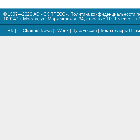
© 1997—2026 АО «СК ПРЕСС».
Политика конфиденциальности п
109147 г. Москва, ул. Марксистская, 34, строение 10. Телефон: +7
ITRN
|
IT Channel News
|
itWeek
|
Byte/Россия
|
Бестселлеры IT-ры