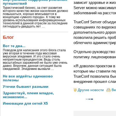
зависит здоровье и жи
путешествий
Server можно максимал
Туристический бизнес, за счет развития
которого качество жизни населения должно
заболеваний на рассто
повышаться, хорошо вписывается в
концепцию «умного города». К тому же
уровень использования информационных
TrueConf Server объед
технологий в данной отрасли за последние
совещаниях по видеоко
пятнадцать-двадцать лет …
дополнительного дорог
Блог
позволила решить проб
облегчило администрир
Вот те два...
Поводом для написания этого блога стала
Отдельно руководство 
уже вторая в течение года массовая
политику лицензирован
вирусная эпидемия. И это стало очень
неприятным прецедентом. Ведь столь
масштабных заражений не было уже очень
«Я доволен проектом в
давно. Впрочем, данная ситуация была
ожидаемой. Эпидемию вызвали …
которые мы ставили пе
TrueConf позволила бы
Не все апдейты одинаково
полезны
внедрения прошел слаж
Утечки бывают разными
Другие новости
Ве
Здравствуй, племя младое,
незнакомое...
Инновации для сетей X5