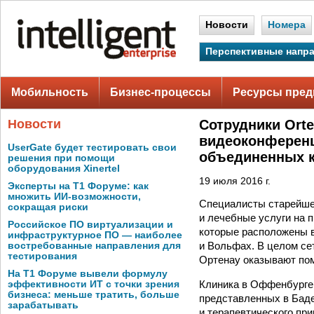
Новости
Номера
Перспективные напр
Мобильность
Бизнес-процессы
Ресурсы пред
Новости
Сотрудники Orte
видеоконференц
UserGate будет тестировать свои
объединенных 
решения при помощи
оборудования Xinertel
19 июля 2016 г.
Эксперты на Т1 Форуме: как
множить ИИ-возможности,
Специалисты старейше
сокращая риски
и лечебные услуги на п
Российское ПО виртуализации и
которые расположены в
инфраструктурное ПО — наиболее
и Вольфах. В целом се
востребованные направления для
тестирования
Ортенау оказывают пом
На Т1 Форуме вывели формулу
Клиника в Оффенбурге 
эффективности ИТ с точки зрения
бизнеса: меньше тратить, больше
представленных в Баде
зарабатывать
и терапевтического пр