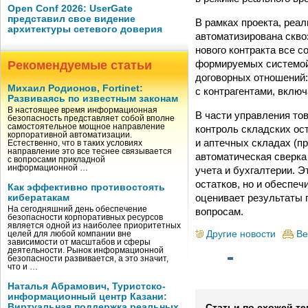
Open Conf 2026: UserGate
представил свое видение
В рамках проекта, реа
архитектуры сетевого доверия
автоматизирована скво
нового контракта все с
формируемых системой
Рекомендуемые статьи
договорных отношений:
Михаил Родионов, Fortinet:
с контрагентами, вклю
Развиваясь по известным законам
В настоящее время информационная
В части управления то
безопасность представляет собой вполне
самостоятельное мощное направление
контроль складских ос
корпоративной автоматизации.
и аптечных складах (п
Естественно, что в таких условиях
направление это все теснее связывается
автоматическая сверка
с вопросами прикладной
информационной …
учета и бухгалтерии. 
остатков, но и обеспе
Как эффективно противостоять
оценивает результаты 
кибератакам
На сегодняшний день обеспечение
вопросам.
безопасности корпоративных ресурсов
является одной из наиболее приоритетных
Другие новости
Ве
целей для любой компании вне
зависимости от масштабов и сферы
деятельности. Рынок информационной
безопасности развивается, а это значит,
что и …
Наталья Абрамович, Туристско-
информационный центр Казани:
Виртуальная поддержка реальных
Статьи по схожей те