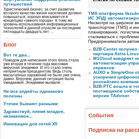
путешествий
Туристический бизнес, за счет развития
которого качество жизни населения должно
TMS платформа Vezubr
повышаться, хорошо вписывается в
ИС ЭПД) автоматизиро
концепцию «умного города». К тому же
Несмотря на широкое в
уровень использования информационных
транспортом (TMS) и ин
технологий в данной отрасли за последние
пятнадцать-двадцать лет …
планирования, логистич
сталкиваться с проблем
Предприниматели автом
Блог
B2B-Center получил 
партнера Astra Linux
Вот те два...
M1Cloud внедряет н
Поводом для написания этого блога стала
автоматизации упра
уже вторая в течение года массовая
сервисов
вирусная эпидемия. И это стало очень
неприятным прецедентом. Ведь столь
AUXO и SimpleOne о
масштабных заражений не было уже очень
ускорения цифрово
давно. Впрочем, данная ситуация была
российских компани
ожидаемой. Эпидемию вызвали …
B2B-РТС вошла в то
поставщиков собст
Не все апдейты одинаково
версии TAdviser
полезны
Утечки бывают разными
Здравствуй, племя младое,
События
незнакомое...
Инновации для сетей X5
Подписка на рас