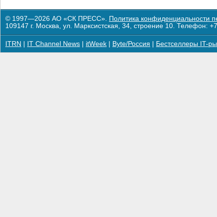
© 1997—2026 АО «СК ПРЕСС».
Политика конфиденциальности п
109147 г. Москва, ул. Марксистская, 34, строение 10. Телефон: +7
ITRN
|
IT Channel News
|
itWeek
|
Byte/Россия
|
Бестселлеры IT-ры