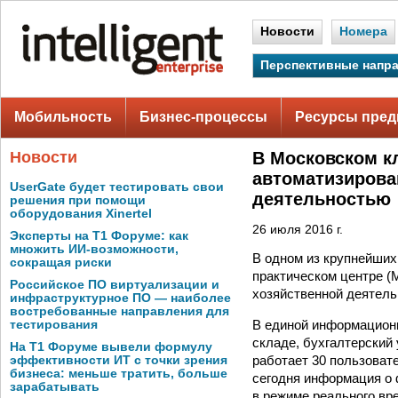
Новости
Номера
Перспективные напр
Мобильность
Бизнес-процессы
Ресурсы пред
Новости
В Московском к
автоматизирова
UserGate будет тестировать свои
деятельностью
решения при помощи
оборудования Xinertel
26 июля 2016 г.
Эксперты на Т1 Форуме: как
множить ИИ-возможности,
В одном из крупнейши
сокращая риски
практическом центре 
Российское ПО виртуализации и
хозяйственной деятел
инфраструктурное ПО — наиболее
востребованные направления для
В единой информационн
тестирования
складе, бухгалтерский 
На Т1 Форуме вывели формулу
работает 30 пользовате
эффективности ИТ с точки зрения
бизнеса: меньше тратить, больше
сегодня информация о 
зарабатывать
в режиме реального вр