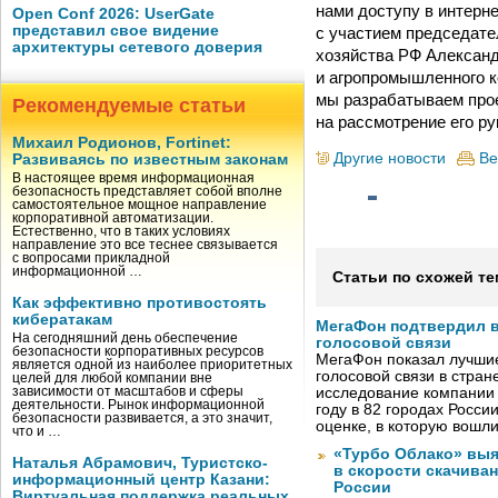
нами доступу в интерн
Open Conf 2026: UserGate
представил свое видение
с участием председате
архитектуры сетевого доверия
хозяйства РФ Александ
и агропромышленного к
мы разрабатываем прое
Рекомендуемые статьи
на рассмотрение его ру
Михаил Родионов, Fortinet:
Другие новости
Ве
Развиваясь по известным законам
В настоящее время информационная
безопасность представляет собой вполне
самостоятельное мощное направление
корпоративной автоматизации.
Естественно, что в таких условиях
направление это все теснее связывается
с вопросами прикладной
информационной …
Статьи по схожей те
Как эффективно противостоять
кибератакам
МегаФон подтвердил в
На сегодняшний день обеспечение
голосовой связи
безопасности корпоративных ресурсов
МегаФон показал лучшие
является одной из наиболее приоритетных
голосовой связи в стран
целей для любой компании вне
зависимости от масштабов и сферы
исследование компании
деятельности. Рынок информационной
году в 82 городах Росси
безопасности развивается, а это значит,
оценке, в которую вошл
что и …
«Турбо Облако» выя
Наталья Абрамович, Туристско-
в скорости скачива
информационный центр Казани:
России
Виртуальная поддержка реальных