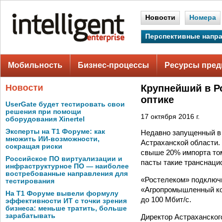
Новости
Номера
Перспективные напр
Мобильность
Бизнес-процессы
Ресурсы пред
Новости
Крупнейший в Р
оптике
UserGate будет тестировать свои
решения при помощи
17 октября 2016 г.
оборудования Xinertel
Эксперты на Т1 Форуме: как
Недавно запущенный в 
множить ИИ-возможности,
Астраханской области.
сокращая риски
свыше 20% импорта том
Российское ПО виртуализации и
пасты такие транснаци
инфраструктурное ПО — наиболее
востребованные направления для
«Ростелеком» подключи
тестирования
«Агропромышленный ко
На Т1 Форуме вывели формулу
до 100 Мбит/с.
эффективности ИТ с точки зрения
бизнеса: меньше тратить, больше
зарабатывать
Директор Астраханско