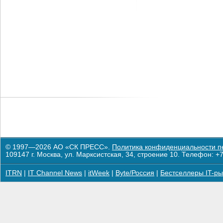
© 1997—2026 АО «СК ПРЕСС».
Политика конфиденциальности п
109147 г. Москва, ул. Марксистская, 34, строение 10. Телефон: +7
ITRN
|
IT Channel News
|
itWeek
|
Byte/Россия
|
Бестселлеры IT-ры