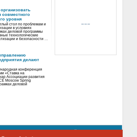
 организовать
я совместного
го уровня
глый стол по проблемам и
зации в условиях
мках деловой программы
вные технологические
тизации и безопасности …
управлению
едприятия делают
ународная конференция
ми «Ставка на
инар Ассоциации развития
CE Moscow Spring
рамках деловой
орядке использования материалов сайта
emag.ru
..