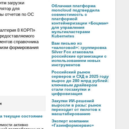
тм загрузки
Облачная платформа
улятор для
moncloud подтвердила
мы отчетов по ОС
совместимость с
платформой
контейнеризации «Боцман»
для управления
галтерия 8 КОРП»
мультикластерами
предоставляемого
Kubernetes
ментов справочника
Вам письмо из
анизм формирования
«налоговой»: группировка
Silver Fox атаковала
российские организации с
использованием новых
инструментов
Российский рынок
серверов и СХД в 2025 году
вырос до 280 млрд рублей:
ключевым драйвером
стали госзакупки и
цифровизация
Закупки ИИ-решений
и
выросли в разы: рынок
переходит от пилотов к
масштабированию
а текущее состояние
Эксперт компании
имости активно
«Газинформсервис»