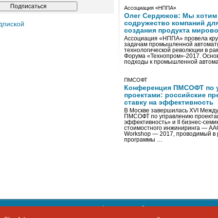
Ассоциация «НППА»
Олег Сердюков: Мы хотим
содружество компаний дл
дпиской
создания продукта мирово
Ассоциация «НППА» провела кру
задачам промышленной автомати
технологической революции в ра
Форума «Технопром»-2017. Осно
подходы к промышленной автома
ПМСОФТ
Конференция ПМСОФТ по 
проектами: российские пр
ставку на эффективность
В Москве завершилась XVI Межд
ПМСОФТ по управлению проекта
эффективность» и II бизнес-сем
стоимостного инжиниринга — AA
Workshop — 2017, проводимый в 
программы …
ости персональных данных
,
информация об авторских правах и п
фон: +7 495 974-22-60. Факс: +7 495 974-22-63. E-mail:
siteeditor@i