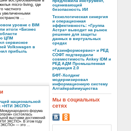
вший востребованным в
предложила инструмент,
лья micro-living, где
оценивающий
о частного
безопасность ИИ
а увеличенными
Технологическая синергия
остранств …
и операционная
новом уровне с BIM
эффективность: «Группа
ли итоги «Бизнес
Астра» выводит на рынок
 области
решение для защиты
ую ЦПМ
данных в виртуальных
ил сервисное
средах
ей Volkswagen в
«Газинформсервис» и РЕД
ичил прибыль
СОФТ подтвердили
совместимость Ankey IDM и
РЕД АДМ Промышленная
редакция 2.0
БФТ-Холдинг
модернизировал
информационную систему
Алтайкрайимущества
жи
Мы в социальных
ущей национальной
сетях
и «НТИ ЭКСПО»
V Международного форума
нопром» состоялась
ьной выставки достижений
«НТИ ЭКСПО». В этом году
И ЭКСПО» — это …