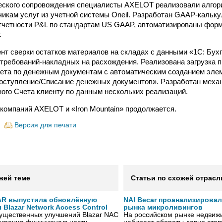
еского сопровождения специалисты AXELOT реализовали алгори
чикам услуг из учетной системы Oneil. Разработан GAAP-кальк
четности P&L по стандартам US GAAP, автоматизированы фор
.
нт сверки остатков материалов на складах с данными «1С: Бух
требований-накладных на расхождения. Реализована загрузка 
ета по денежным документам с автоматическим созданием эле
оступление/Списание денежных документов». Разработан мех
ого Счета клиенту по данным нескольких реализаций.
компаний AXELOT и «Iron Mountain» продолжается.
Версия для печати
жей теме
Статьи по схожей отрасл
AR выпустила обновлённую
NAI Becar проанализировал
Blazar Network Access Control
рынка микроливингов
существенных улучшений Blazar NAC
На российском рынке недвиж