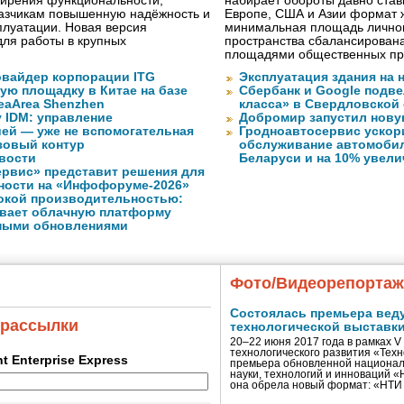
ширения функциональности,
набирает обороты давно ста
казчикам повышенную надёжность и
Европе, США и Азии формат жи
плуатации. Новая версия
минимальная площадь личног
ля работы в крупных
пространства сбалансирован
площадями общественных пр
вайдер корпорации ITG
Эксплуатация здания на 
ую площадку в Китае на базе
Сбербанк и Google подве
eaArea Shenzhen
класса» в Свердловской
 IDM: управление
Добромир запустил нов
ей — уже не вспомогательная
Гродноавтосервис ускор
зовый контур
обслуживание автомобил
вости
Беларуси и на 10% увел
рвис» представит решения для
ности на «Инфофоруме-2026»
окой производительностью:
ливает облачную платформу
ными обновлениями
Фото/Видеорепорта
Состоялась премьера вед
 рассылки
технологической выставк
20–22 июня 2017 года в рамках 
технологического развития «Тех
ent Enterprise Express
премьера обновленной национал
науки, технологий и инноваций 
она обрела новый формат: «НТ