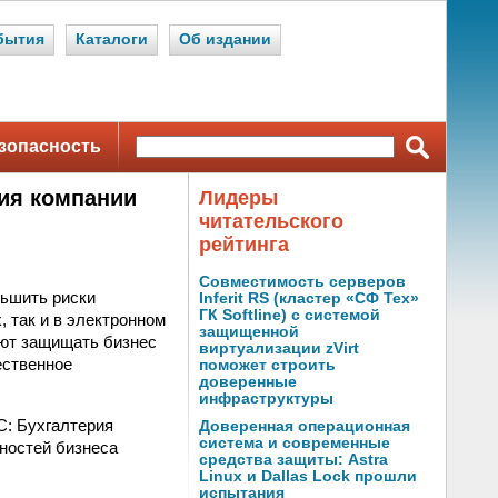
бытия
Каталоги
Об издании
зопасность
ия компании
Лидеры
читательского
рейтинга
Совместимость серверов
ньшить риски
Inferit RS (кластер «СФ Тех»
ГК Softline) с системой
 так и в электронном
защищенной
ют защищать бизнес
виртуализации zVirt
ественное
поможет строить
доверенные
инфраструктуры
С: Бухгалтерия
Доверенная операционная
система и современные
ностей бизнеса
средства защиты: Astra
Linux и Dallas Lock прошли
испытания