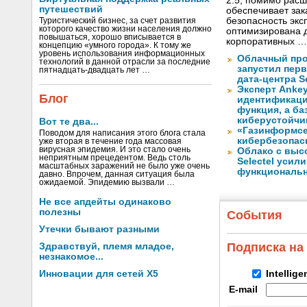
2.5, помимо рас
путешествий
обеспечивает за
безопасность экс
Туристический бизнес, за счет развития
которого качество жизни населения должно
оптимизирована д
повышаться, хорошо вписывается в
корпоративных …
концепцию «умного города». К тому же
уровень использования информационных
Облачный про
технологий в данной отрасли за последние
запустил перв
пятнадцать-двадцать лет …
дата-центра S
Эксперт Ankey
Блог
идентификаци
функция, а ба
киберустойчи
Вот те два...
«Газинформсе
Поводом для написания этого блога стала
кибербезопас
уже вторая в течение года массовая
вирусная эпидемия. И это стало очень
Облако с выс
неприятным прецедентом. Ведь столь
Selectel уси
масштабных заражений не было уже очень
функциональ
давно. Впрочем, данная ситуация была
ожидаемой. Эпидемию вызвали …
Не все апдейты одинаково
полезны
События
Утечки бывают разными
Подписка на
Здравствуй, племя младое,
незнакомое...
Инновации для сетей X5
Intellig
E-mail