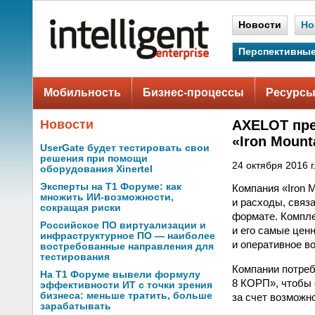
Новости
Но
Перспективные
Мобильность
Бизнес-процессы
Ресурсы
Новости
AXELOT пре
«Iron Mount
UserGate будет тестировать свои
решения при помощи
24 октября 2016 г
оборудования Xinertel
Эксперты на Т1 Форуме: как
Компания «Iron 
множить ИИ-возможности,
и расходы, связ
сокращая риски
формате. Компл
Российское ПО виртуализации и
и его самые цен
инфраструктурное ПО — наиболее
и оперативное в
востребованные направления для
тестирования
Компании потреб
На Т1 Форуме вывели формулу
8 КОРП», чтобы 
эффективности ИТ с точки зрения
бизнеса: меньше тратить, больше
за счет возможн
зарабатывать