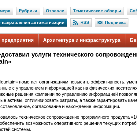
мера
Рубрики
Отрасли
Тематические обзоры
Со
 направления автоматизации
RSS
Подписка
 предприятия
Архитектура и инфраструктура
Бе
доставил услуги технического сопровожден
ain»
.
Mountain» помогает организациям повысить эффективность, уме
анные с управлением информацией как на физических носителях,
ексные решения компании по управлению информацией позволя
ные активы, оптимизировать затраты, а также гарантировать кач
осстановление, согласование и нахождение информации.
овалось техническое сопровождение программного продукта «1
обеспечить возможность оперативного решения текущих потреб
остей системы.