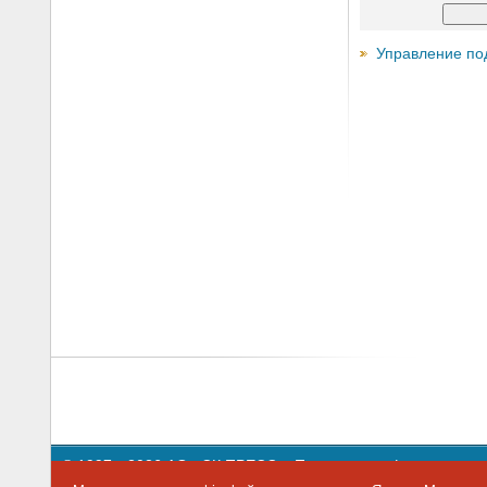
Управление по
© 1997—2026 АО «СК ПРЕСС».
Политика конфиденциальн
109147 г. Москва, ул. Марксистская, 34, строение 10. Теле