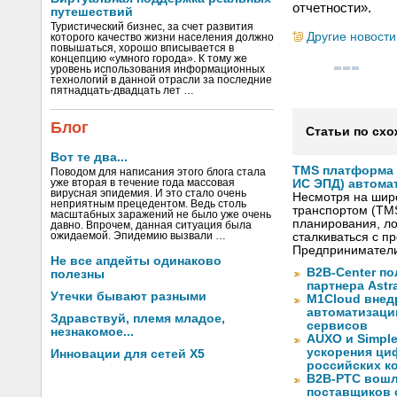
отчетности».
путешествий
Туристический бизнес, за счет развития
Другие новости
которого качество жизни населения должно
повышаться, хорошо вписывается в
концепцию «умного города». К тому же
уровень использования информационных
технологий в данной отрасли за последние
пятнадцать-двадцать лет …
Блог
Статьи по схо
Вот те два...
TMS платформа V
Поводом для написания этого блога стала
уже вторая в течение года массовая
ИС ЭПД) автома
вирусная эпидемия. И это стало очень
Несмотря на шир
неприятным прецедентом. Ведь столь
транспортом (TM
масштабных заражений не было уже очень
планирования, ло
давно. Впрочем, данная ситуация была
ожидаемой. Эпидемию вызвали …
сталкиваться с 
Предприниматели
Не все апдейты одинаково
B2B-Center по
полезны
партнера Astr
Утечки бывают разными
M1Cloud внед
автоматизаци
Здравствуй, племя младое,
сервисов
незнакомое...
AUXO и Simpl
ускорения ци
Инновации для сетей X5
российских к
B2B-РТС вошл
поставщиков 