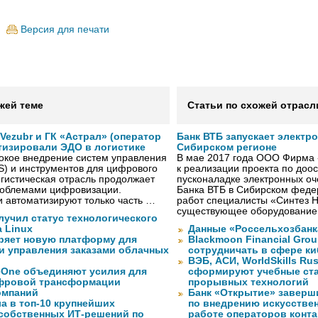
Версия для печати
жей теме
Статьи по схожей отрасл
ezubr и ГК «Астрал» (оператор
Банк ВТБ запускает электр
тизировали ЭДО в логистике
Сибирском регионе
окое внедрение систем управления
В мае 2017 года ООО Фирма 
S) и инструментов для цифрового
к реализации проекта по до
гистическая отрасль продолжает
пусконаладке электронных о
проблемами цифровизации.
Банка ВТБ в Сибирском федер
 автоматизируют только часть …
работ специалисты «Синтез 
существующее оборудование
лучил статус технологического
a Linux
Данные «Россельхозбанк
ряет новую платформу для
Blackmoon Financial Grou
и управления заказами облачных
сотрудничать в сфере к
ВЭБ, АСИ, WorldSkills Ru
eOne объединяют усилия для
сформируют учебные ст
фровой трансформации
прорывных технологий
омпаний
Банк «Открытие» заверш
а в топ-10 крупнейших
по внедрению искусствен
собственных ИТ-решений по
работе операторов конта