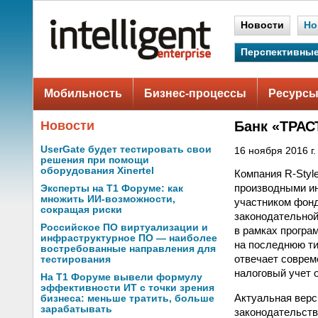
Новости
Но
Перспективные
Мобильность
Бизнес-процессы
Ресурсы
Новости
Банк «ТРАС
UserGate будет тестировать свои
16 ноября 2016 г.
решения при помощи
оборудования Xinertel
Компания R-Styl
производными ин
Эксперты на Т1 Форуме: как
множить ИИ-возможности,
участником фонд
сокращая риски
законодательной
Российское ПО виртуализации и
в рамках програ
инфраструктурное ПО — наиболее
на последнюю ти
востребованные направления для
отвечает соврем
тестирования
налоговый учет 
На Т1 Форуме вывели формулу
эффективности ИТ с точки зрения
Актуальная верс
бизнеса: меньше тратить, больше
зарабатывать
законодательств