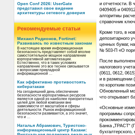
и отчетности. В
Open Conf 2026: UserGate
представил свое видение
0409405 и 04091
архитектуры сетевого доверия
алгоритмы расче
справочник ключе
Рекомендуемые статьи
Кроме того, в н
депозитарного у
Михаил Родионов, Fortinet:
Развиваясь по известным законам
ценных бумаг, н
В настоящее время информационная
№ 503-П «О поря
безопасность представляет собой вполне
самостоятельное мощное направление
корпоративной автоматизации.
После выполненн
Естественно, что в таких условиях
налогового учета
направление это все теснее связывается
с вопросами прикладной
(0611, 0612, 06
информационной …
и в размещении 
Как эффективно противостоять
по коротким пози
кибератакам
Обновленный мод
На сегодняшний день обеспечение
безопасности корпоративных ресурсов
что открывает ба
является одной из наиболее приоритетных
целей для любой компании вне
зависимости от масштабов и сферы
«Основные измен
деятельности. Рынок информационной
программы сопро
безопасности развивается, а это значит,
что и …
прокомментирова
Банка „ТРАСТ“ 
Наталья Абрамович, Туристско-
информационный центр Казани:
бухгалтерского, 
Виртуальная поддержка реальных