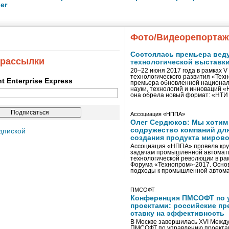
er
Фото/Видеорепорта
Состоялась премьера вед
 рассылки
технологической выставк
20–22 июня 2017 года в рамках 
технологического развития «Тех
ent Enterprise Express
премьера обновленной национал
науки, технологий и инноваций 
она обрела новый формат: «НТ
Ассоциация «НППА»
Олег Сердюков: Мы хотим
содружество компаний дл
дпиской
создания продукта мирово
Ассоциация «НППА» провела кру
задачам промышленной автомати
технологической революции в ра
Форума «Технопром»-2017. Осно
подходы к промышленной автома
ПМСОФТ
Конференция ПМСОФТ по 
проектами: российские пр
ставку на эффективность
В Москве завершилась XVI Межд
ПМСОФТ по управлению проекта