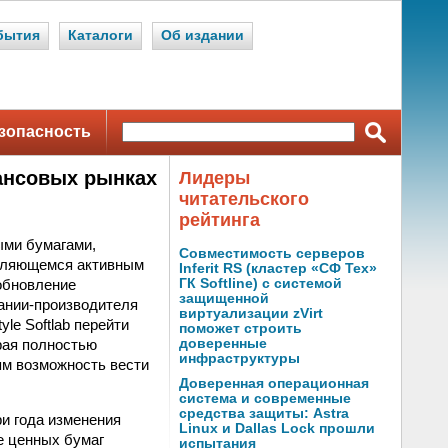
бытия
Каталоги
Об издании
зопасность
ансовых рынках
Лидеры
читательского
рейтинга
ыми бумагами,
Совместимость серверов
являющемся активным
Inferit RS (кластер «СФ Тех»
обновление
ГК Softline) с системой
защищенной
пании-производителя
виртуализации zVirt
le Softlab перейти
поможет строить
рая полностью
доверенные
инфраструктуры
ям возможность вести
Доверенная операционная
система и современные
средства защиты: Astra
ри года изменения
Linux и Dallas Lock прошли
е ценных бумаг
испытания