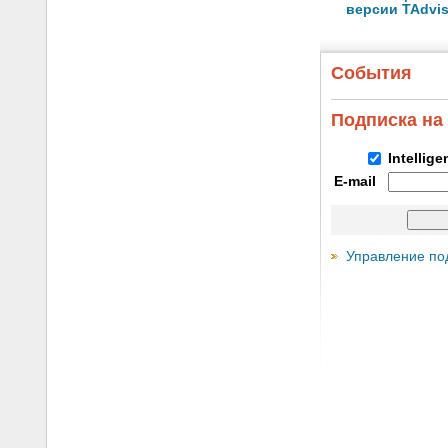
версии TAdvis
События
Подписка на
Intellig
E-mail
Управление по