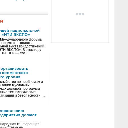
жи
ущей национальной
и «НТИ ЭКСПО»
V Международного форума
нопром» состоялась
ьной выставки достижений
«НТИ ЭКСПО». В этом году
И ЭКСПО» — это …
 организовать
я совместного
го уровня
глый стол по проблемам и
зации в условиях
мках деловой программы
вные технологические
тизации и безопасности …
управлению
едприятия делают
ународная конференция
ми «Ставка на