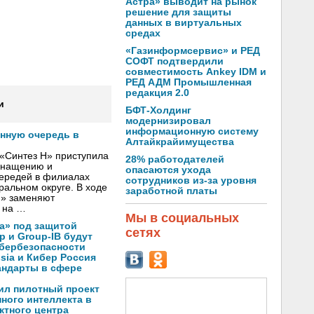
Астра» выводит на рынок
решение для защиты
данных в виртуальных
средах
«Газинформсервис» и РЕД
СОФТ подтвердили
совместимость Ankey IDM и
РЕД АДМ Промышленная
редакция 2.0
и
БФТ-Холдинг
модернизировал
информационную систему
онную очередь в
Алтайкрайимущества
«Синтез Н» приступила
28% работодателей
оснащению и
опасаются ухода
чередей в филиалах
сотрудников из-за уровня
альном округе. В ходе
заработной платы
Н» заменяют
 на …
Мы в социальных
а» под защитой
сетях
p и Group-IB будут
ибербезопасности
ssia и Кибер Россия
андарты в сфере
ил пилотный проект
ного интеллекта в
ктного центра