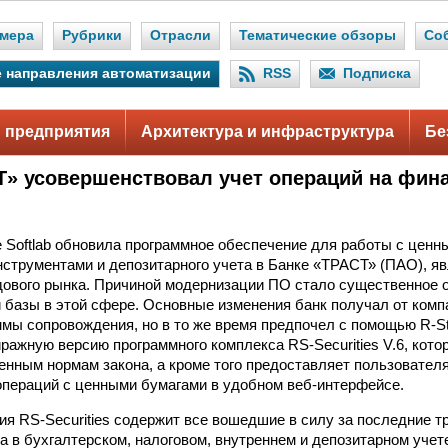
мера
Рубрики
Отрасли
Тематические обзоры
Со
 направления автоматизации
RSS
Подписка
 предприятия
Архитектура и инфраструктура
Бе
Т» усовершенствовал учет операций на фин
e Softlab обновила программное обеспечение для работы с ценн
струментами и депозитарного учета в Банке «ТРАСТ» (ПАО), 
ового рынка. Причиной модернизации ПО стало существенное 
 базы в этой сфере. Основные изменения банк получал от ком
ммы сопровождения, но в то же время предпочел с помощью R-Sty
ражную версию программного комплекса RS-Securities V.6, кото
енным нормам закона, а кроме того предоставляет пользовател
операций с ценными бумагами в удобном веб-интерфейсе.
ия RS-Securities содержит все вошедшие в силу за последние т
а в бухгалтерском, налоговом, внутреннем и депозитарном учет