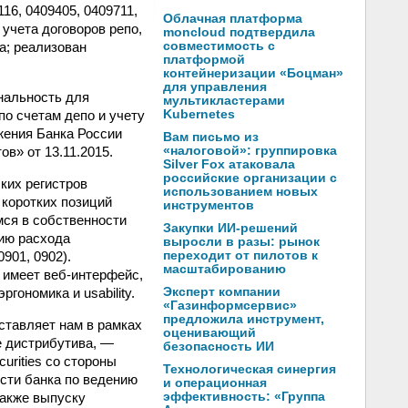
16, 0409405, 0409711,
Облачная платформа
учета договоров репо,
moncloud подтвердила
а; реализован
совместимость с
платформой
контейнеризации «Боцман»
для управления
нальность для
мультикластерами
о счетам депо и учету
Kubernetes
жения Банка России
Вам письмо из
в» от 13.11.2015.
«налоговой»: группировка
Silver Fox атаковала
российские организации с
ких регистров
использованием новых
 коротких позиций
инструментов
мся в собственности
Закупки ИИ-решений
нию расхода
выросли в разы: рынок
901, 0902).
переходит от пилотов к
масштабированию
 имеет веб-интерфейс,
гономика и usability.
Эксперт компании
«Газинформсервис»
предложила инструмент,
ставляет нам в рамках
оценивающий
е дистрибутива, —
безопасность ИИ
rities со стороны
Технологическая синергия
сти банка по ведению
и операционная
также выпуску
эффективность: «Группа