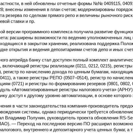
 частности, в ней обновлены отчетные формы №№ 0409115, 04091
28; внесены изменения в план счетов; модернизированы порядок 
та резерва по сделкам прямого репо и величины рыночного риск
вой ставки и пр.
овой версии программного комплекса получила развитие функцио
чета: расширены возможности по ведению уполномоченных лиц п
аходящихся в закрытом хранении, реализована поддержка Поло
дке открытия и ведения депозитариями счетов депо и иных счето
ого апгрейда банку стал доступен полный комплект аналитичес
, включающий регистры реализации (0211, 0212, 0215), регистры
15), регистр по начислению дохода по ценным бумагам, находящи
(0411), а также регистры РЕПО (0507–0514), регистр по начисле
циям (0721) и регистры по формированию резервов (0801, 0802, 0
уль «Автоматизированные регистры налогового учета» (АРНУ)
нку доступ к другому уровню автоматизации, в основе которого эр
ения в части законодательства компания-производитель предо
вождения системы, однако периодически требуется обновлени
л Владимир Полунин, руководитель проекта обновления RS-Secu
(ПАО). — Переход на последнюю версию ПО расширил возможно
налогового, внутреннего и депозитарного учета ценных бумаг, а 