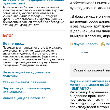
и обеспечивает высоки
путешествий
руководитель отдела по
Туристический бизнес, за счет развития
которого качество жизни населения должно
повышаться, хорошо вписывается в
«В фокусе нашего вним
концепцию «умного города». К тому же
уровень использования информационных
до аренды оборудовани
технологий в данной отрасли за последние
пятнадцать-двадцать лет …
и без лишних трат пол
В дальнейшем мы план
Блог
Дмитрий Карпенко, дир
Вот те два...
Другие новости
Ве
Поводом для написания этого блога стала
уже вторая в течение года массовая
вирусная эпидемия. И это стало очень
неприятным прецедентом. Ведь столь
масштабных заражений не было уже очень
давно. Впрочем, данная ситуация была
ожидаемой. Эпидемию вызвали …
Статьи по схожей те
Не все апдейты одинаково
полезны
Первый Бит автомати
Утечки бывают разными
моторных масел на 30
Здравствуй, племя младое,
«ВМПАВТО»
незнакомое...
Интегратор IT-решений
внедрение промышленно
Инновации для сетей X5
производственных лини
Петербург), одного из в
производителей моторны