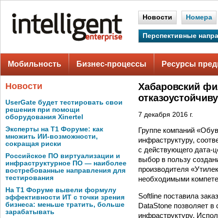
Новости
Номера
Перспективные напр
Мобильность
Бизнес-процессы
Ресурсы пред
Новости
Хабаровский фи
отказоустойчив
UserGate будет тестировать свои
решения при помощи
7 декабря 2016 г.
оборудования Xinertel
Эксперты на Т1 Форуме: как
Группе компаний «Обув
множить ИИ-возможности,
инфраструктуру, соотв
сокращая риски
с действующего дата-ц
Российское ПО виртуализации и
выбор в пользу создан
инфраструктурное ПО — наиболее
производителя «Утилек
востребованные направления для
тестирования
необходимыми компете
На Т1 Форуме вывели формулу
Softline поставила за
эффективности ИТ с точки зрения
бизнеса: меньше тратить, больше
DataStone позволяет в
зарабатывать
инфраструктуру. Испол