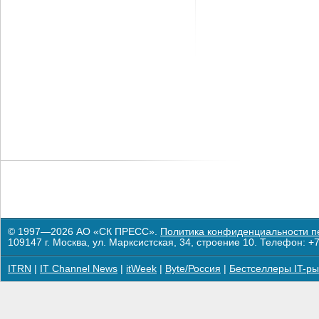
© 1997—2026 АО «СК ПРЕСС».
Политика конфиденциальности п
109147 г. Москва, ул. Марксистская, 34, строение 10. Телефон: +7
ITRN
|
IT Channel News
|
itWeek
|
Byte/Россия
|
Бестселлеры IT-ры