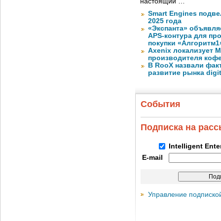
настоящий …
Smart Engines подве
2025 года
«Экспанта» объявля
APS-контура для пр
покупки «Алгоритм1
Axenix локализует 
производителя коф
В RooX назвали фак
развитие рынка digita
События
Подписка на рас
Intelligent Ent
E-mail
Управление подписко