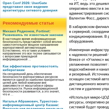
Open Conf 2026: UserGate
на ИТ, ведь это дешевл
представил свое видение
оперативно ввести в э
архитектуры сетевого доверия
администрирования сис
Валентин Фосс, директо
Рекомендуемые статьи
В хабаровском филиале
в серверной, скоордин
Михаил Родионов, Fortinet:
Развиваясь по известным законам
кондиционирования. В 
В настоящее время информационная
оборудования.
безопасность представляет собой вполне
самостоятельное мощное направление
корпоративной автоматизации.
Инженерная инфрастру
Естественно, что в таких условиях
направление это все теснее связывается
к надежности решений 
с вопросами прикладной
Breeze от «Утилекс» м
информационной …
увлажнения позволяет 
Как эффективно противостоять
водоснабжения и канал
кибератакам
и резервный. Источники
На сегодняшний день обеспечение
безопасности корпоративных ресурсов
оснащен системой авто
является одной из наиболее приоритетных
целей для любой компании вне
дистанционного монито
зависимости от масштабов и сферы
систем и удаленно упр
деятельности. Рынок информационной
безопасности развивается, а это значит,
что и …
«Используя микро-ЦОД,
Наталья Абрамович, Туристско-
ресурсы, оперативно р
информационный центр Казани:
системой будет провод
Виртуальная поддержка реальных