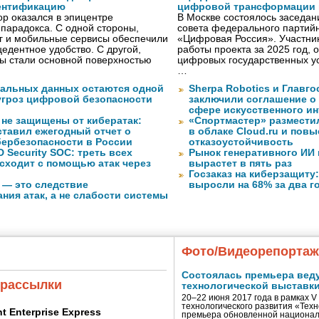
ентификацию
цифровой трансформации 
р оказался в эпицентре
В Москве состоялось заседа
 парадокса. С одной стороны,
совета федерального партийн
г и мобильные сервисы обеспечили
«Цифровая Россия». Участник
едентное удобство. С другой,
работы проекта за 2025 год, 
ы стали основной поверхностью
цифровых государственных ус
…
нальных данных остаются одной
Sherpa Robotics и Главг
угроз цифровой безопасности
заключили соглашение о
сфере искусственного ин
 не защищены от кибератак:
«Спортмастер» размести
ставил ежегодный отчет о
в облаке Cloud.ru и пов
бербезопасности в России
отказоустойчивость
 Security SOC: треть всех
Рынок генеративного ИИ 
сходит с помощью атак через
вырастет в пять раз
Госзаказ на киберзащиту:
 — это следствие
выросли на 68% за два г
ния атак, а не слабости системы
Фото/Видеорепорта
Состоялась премьера вед
 рассылки
технологической выставк
20–22 июня 2017 года в рамках 
технологического развития «Тех
ent Enterprise Express
премьера обновленной национал