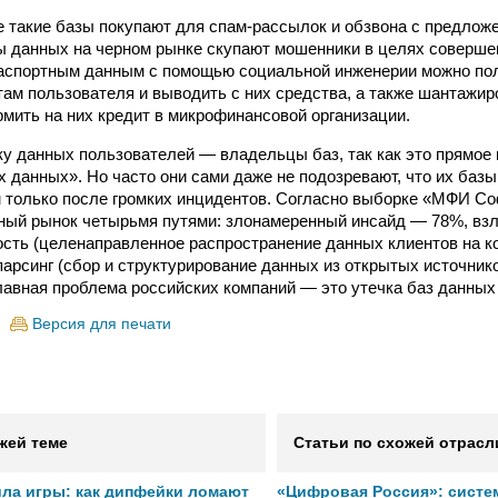
 такие базы покупают для спам-рассылок и обзвона с предложе
ы данных на черном рынке скупают мошенники в целях соверш
паспортным данным с помощью социальной инженерии можно по
там пользователя и выводить с них средства, а также шантажи
мить на них кредит в микрофинансовой организации.
чку данных пользователей — владельцы баз, так как это прямое
 данных». Но часто они сами даже не подозревают, что их баз
м только после громких инцидентов. Согласно выборке «МФИ С
ный рынок четырьмя путями: злонамеренный инсайд — 78%, вз
сть (целенаправленное распространение данных клиентов на 
парсинг (сбор и структурирование данных из открытых источнико
лавная проблема российских компаний — это утечка баз данных
Версия для печати
жей теме
Статьи по схожей отрасл
ила игры: как дипфейки ломают
«Цифровая Россия»: систе