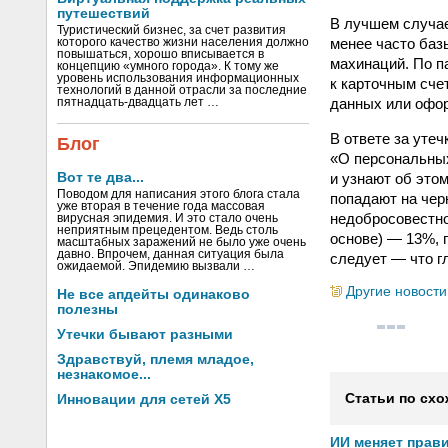
путешествий
В лучшем случае
Туристический бизнес, за счет развития
менее часто баз
которого качество жизни населения должно
повышаться, хорошо вписывается в
махинаций. По 
концепцию «умного города». К тому же
уровень использования информационных
к карточным сче
технологий в данной отрасли за последние
данных или офор
пятнадцать-двадцать лет …
В ответе за уте
Блог
«О персональных
и узнают об это
Вот те два...
Поводом для написания этого блога стала
попадают на чер
уже вторая в течение года массовая
недобросовестно
вирусная эпидемия. И это стало очень
неприятным прецедентом. Ведь столь
основе) — 13%, 
масштабных заражений не было уже очень
давно. Впрочем, данная ситуация была
следует — что г
ожидаемой. Эпидемию вызвали …
Другие новости
Не все апдейты одинаково
полезны
Утечки бывают разными
Здравствуй, племя младое,
незнакомое...
Статьи по схо
Инновации для сетей X5
ИИ меняет прав