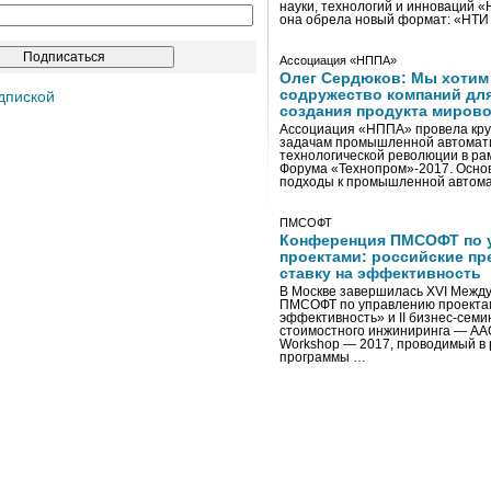
науки, технологий и инноваций 
она обрела новый формат: «НТ
Ассоциация «НППА»
Олег Сердюков: Мы хотим
содружество компаний дл
дпиской
создания продукта мирово
Ассоциация «НППА» провела кру
задачам промышленной автомати
технологической революции в ра
Форума «Технопром»-2017. Осно
подходы к промышленной автома
ПМСОФТ
Конференция ПМСОФТ по 
проектами: российские пр
ставку на эффективность
В Москве завершилась XVI Межд
ПМСОФТ по управлению проекта
эффективность» и II бизнес-сем
стоимостного инжиниринга — AA
Workshop — 2017, проводимый в 
программы …