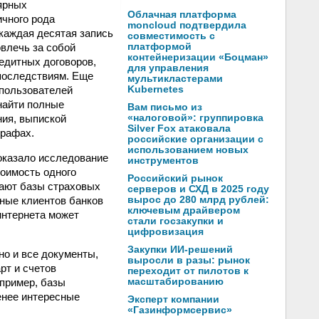
ярных
Облачная платформа
ичного рода
moncloud подтвердила
 каждая десятая запись
совместимость с
влечь за собой
платформой
контейнеризации «Боцман»
едитных договоров,
для управления
последствиям. Еще
мультикластерами
 пользователей
Kubernetes
найти полные
Вам письмо из
ния, выпиской
«налоговой»: группировка
Silver Fox атаковала
трафах.
российские организации с
использованием новых
оказало исследование
инструментов
тоимость одного
Российский рынок
дают базы страховых
серверов и СХД в 2025 году
нные клиентов банков
вырос до 280 млрд рублей:
ключевым драйвером
интернета может
стали госзакупки и
цифровизация
Закупки ИИ-решений
но и все документы,
выросли в разы: рынок
рт и счетов
переходит от пилотов к
апример, базы
масштабированию
енее интересные
Эксперт компании
«Газинформсервис»