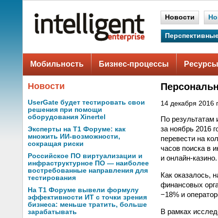
Новости
Но
Перспективные
Мобильность
Бизнес-процессы
Ресурсы
Новости
Персональн
UserGate будет тестировать свои
14 декабря 2016 г
решения при помощи
оборудования Xinertel
По результатам 
за ноябрь 2016 
Эксперты на Т1 Форуме: как
множить ИИ-возможности,
перевести на ко
сокращая риски
часов поиска в 
Российское ПО виртуализации и
и онлайн-казино.
инфраструктурное ПО — наиболее
востребованные направления для
Как оказалось, 
тестирования
финансовых орга
На Т1 Форуме вывели формулу
−18% и оператор
эффективности ИТ с точки зрения
бизнеса: меньше тратить, больше
В рамках исслед
зарабатывать