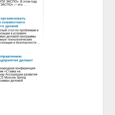
«НТИ ЭКСПО». В этом году
И ЭКСПО» — это …
 организовать
я совместного
го уровня
глый стол по проблемам и
зации в условиях
мках деловой программы
вные технологические
тизации и безопасности …
управлению
едприятия делают
ународная конференция
ми «Ставка на
инар Ассоциации развития
CE Moscow Spring
рамках деловой