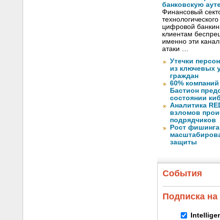
банковскую аут
Финансовый секто
технологического
цифровой банкин
клиентам беспрец
именно эти канал
атаки …
Утечки персо
из ключевых 
граждан
60% компаний
Бастион пред
состоянии ки
Аналитика RED
взломов прои
подрядчиков
Рост фишинга
масштабирова
защиты
События
Подписка на
Intellig