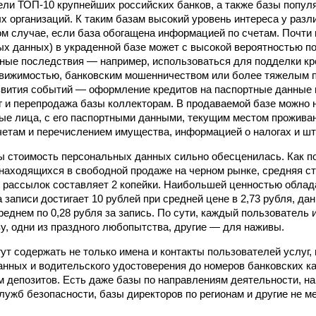
ели ТОП-10 крупнейших российских банков, а также базы попул
 организаций. К таким базам высокий уровень интереса у разл
ом случае, если база обогащена информацией по счетам. Почти
х данных) в украденной базе может с высокой вероятностью по
ные последствия — например, использоваться для подделки кр
движимостью, банковским мошенничеством или более тяжелым 
звития событий — оформление кредитов на паспортные данные
г и перепродажа базы коллекторам. В продаваемой базе можно 
ые лица, с его паспортными данными, текущим местом прожива
четам и перечислением имущества, информацией о налогах и ш
ы стоимость персональных данных сильно обесценилась. Как п
 находящихся в свободной продаже на черном рынке, средняя с
з рассылок составляет 2 копейки. Наибольшей ценностью обла
 записи достигает 10 рублей при средней цене в 2,73 рубля, да
реднем по 0,28 рубля за запись. По сути, каждый пользователь 
зу, одни из праздного любопытства, другие — для наживы.
ут содержать не только имена и контакты пользователей услуг, 
анных и водительского удостоверения до номеров банковских ка
м депозитов. Есть даже базы по направлениям деятельности, н
лужб безопасности, базы директоров по регионам и другие не м