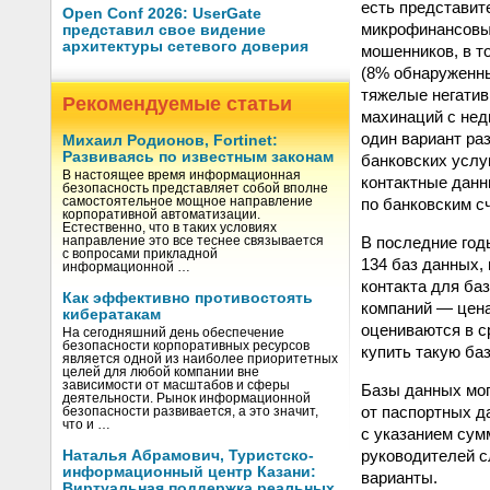
есть представит
Open Conf 2026: UserGate
микрофинансовых
представил свое видение
архитектуры сетевого доверия
мошенников, в т
(8% обнаруженны
тяжелые негатив
Рекомендуемые статьи
махинаций с не
один вариант ра
Михаил Родионов, Fortinet:
Развиваясь по известным законам
банковских услу
В настоящее время информационная
контактные данн
безопасность представляет собой вполне
по банковским с
самостоятельное мощное направление
корпоративной автоматизации.
Естественно, что в таких условиях
В последние год
направление это все теснее связывается
с вопросами прикладной
134 баз данных,
информационной …
контакта для ба
Как эффективно противостоять
компаний — цена
кибератакам
оцениваются в с
На сегодняшний день обеспечение
безопасности корпоративных ресурсов
купить такую ба
является одной из наиболее приоритетных
целей для любой компании вне
зависимости от масштабов и сферы
Базы данных мог
деятельности. Рынок информационной
от паспортных д
безопасности развивается, а это значит,
что и …
с указанием сум
руководителей с
Наталья Абрамович, Туристско-
информационный центр Казани:
варианты.
Виртуальная поддержка реальных