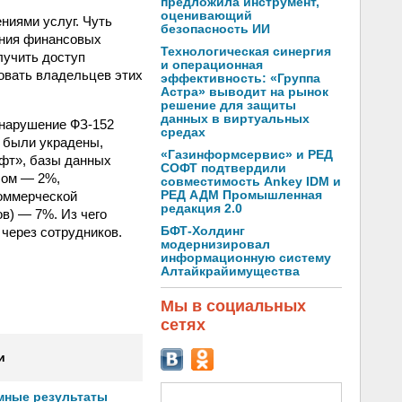
предложила инструмент,
оценивающий
ниями услуг. Чуть
безопасность ИИ
ения финансовых
Технологическая синергия
лучить доступ
и операционная
ровать владельцев этих
эффективность: «Группа
Астра» выводит на рынок
решение для защиты
данных в виртуальных
 нарушение ФЗ-152
средах
ы были украдены,
«Газинформсервис» и РЕД
офт», базы данных
СОФТ подтвердили
лом — 2%,
совместимость Ankey IDM и
коммерческой
РЕД АДМ Промышленная
редакция 2.0
в) — 7%. Из чего
 через сотрудников.
БФТ-Холдинг
модернизировал
информационную систему
Алтайкрайимущества
Мы в социальных
сетях
и
мные результаты