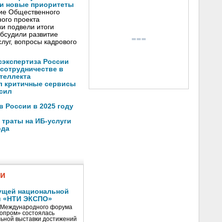
и новые приоритеты
ние Общественного
ого проекта
и подвели итоги
обсудили развитие
луг, вопросы кадрового
осэкспертиза России
 сотрудничестве в
теллекта
л критичные сервисы
ысил
в России в 2025 году
 траты на ИБ-услуги
ода
жи
ущей национальной
и «НТИ ЭКСПО»
V Международного форума
нопром» состоялась
ьной выставки достижений