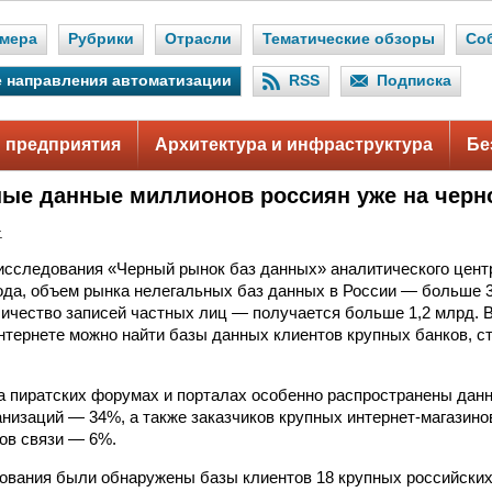
мера
Рубрики
Отрасли
Тематические обзоры
Со
 направления автоматизации
RSS
Подписка
 предприятия
Архитектура и инфраструктура
Бе
ые данные миллионов россиян уже на черн
.
исследования «Черный рынок баз данных» аналитического цен
года, объем рынка нелегальных баз данных в России — больше 3
личество записей частных лиц — получается больше 1,2 млрд. В
интернете можно найти базы данных клиентов крупных банков, 
на пиратских форумах и порталах особенно распространены дан
низаций — 34%, а также заказчиков крупных интернет-магазино
ов связи — 6%.
ования были обнаружены базы клиентов 18 крупных российских