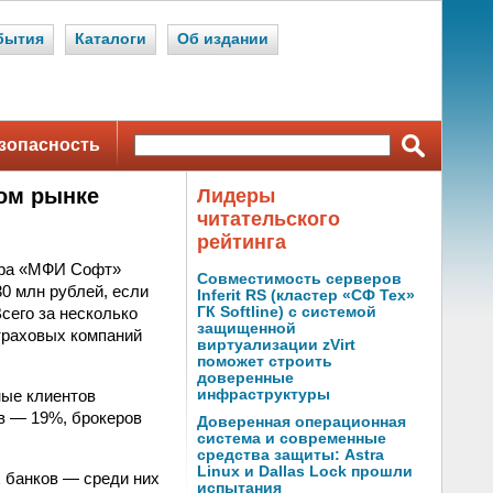
бытия
Каталоги
Об издании
зопасность
ом рынке
Лидеры
читательского
рейтинга
тра «МФИ Софт»
Совместимость серверов
0 млн рублей, если
Inferit RS (кластер «СФ Тех»
сего за несколько
ГК Softline) с системой
защищенной
страховых компаний
виртуализации zVirt
поможет строить
доверенные
ные клиентов
инфраструктуры
в — 19%, брокеров
Доверенная операционная
система и современные
средства защиты: Astra
Linux и Dallas Lock прошли
 банков — среди них
испытания